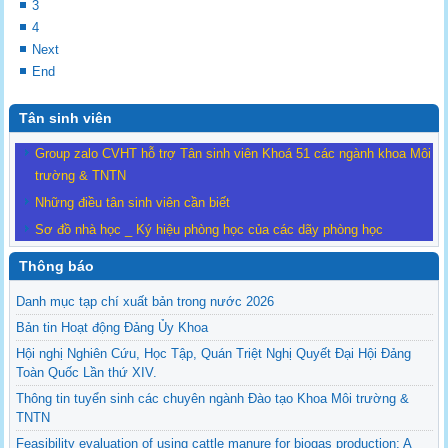
3
4
Next
End
Tân sinh viên
Group zalo CVHT hỗ trợ Tân sinh viên Khoá 51 các ngành khoa Môi
trường & TNTN
Những điều tân sinh viên cần biết
Sơ đồ nhà học _ Ký hiệu phòng học của các dãy phòng học
Thông báo
Danh mục tạp chí xuất bản trong nước 2026
Bản tin Hoạt động Đảng Ủy Khoa
Hội nghị Nghiên Cứu, Học Tập, Quán Triệt Nghị Quyết Đại Hội Đảng
Toàn Quốc Lần thứ XIV.
Thông tin tuyển sinh các chuyên ngành Đào tạo Khoa Môi trường &
TNTN
Feasibility evaluation of using cattle manure for biogas production: A