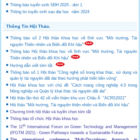
Thông báo tuyển sinh SĐH 2025 - đợt 1.
Thông tin tuyển sinh sau đại học năm 2024
Thông Tin Hội Thảo.
Thông báo số 2 Hội thảo khoa học về lĩnh vực “Môi trường, Tài
nguyên Thiên nhiên và Biến đổi Khí hậu
"
Thông báo Hội thảo khoa học về lĩnh vực “Môi trường, Tài nguyên
Thiên nhiên và Biến đổi Khí hậu”
Hướng dẫn viết tóm tắt
Thông báo số 1 Hội thảo "Công nghệ số trong khai thác, sử dụng và
quản lý tài nguyên đất đai theo hướng phát triển bền vững".
Hội thảo khoa học với chủ đề "Cách mạng công nghiệp 4.0 trong
Nông nghiệp và Quản lý khai thác tài nguyên đất đai".
Hội thảo lần thứ 42 về viễn thám khu vực Châu Á "ACRS2021
"
Hội thảo "Môi trường, Tài nguyên thiên nhiên và Biến đổi khí hậu"
Chương trình hội thảo và tuyển chọn tóm tắt
Thông báo tổ chức Hội thảo khoa học
th
The 11
International Forum on Green Technology and Management
(IFGTM 2021) - Green Pathways towards a Sustainable Future
.
The international conference “Multi-Disciplinary Approach in