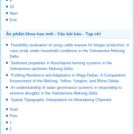
9
10
Next
End
Ấn phẩm khoa học mới - Các bài báo - Tạp chí
Feasibility evaluation of using cattle manure for biogas production: A
case study under household conditions in the Vietnamese Mekong
Delta
Sediment properties in flood-based farming systems in the
Vietnamese upstream Mekong Delta
Profiling Resilience and Adaptation in Mega Deltas: A Comparative
Assessment of the Mekong, Yellow, Yangtze, and Rhine Deltas.
An understanding of water governance systems in responding to
extreme droughts in the Vietnamese Mekong Delta
Spatial Topographic Interpolation for Meandering Channels
Start
Prev
1
2