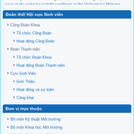
case study under household conditions in the Vietnamese Mekong
Delta
Đoàn thể/ Hội cựu Sinh viên
Sediment properties in flood-based farming systems in the Vietnamese
upstream Mekong Delta
Công Đoàn Khoa
Danh mục tạp chí xuất bản Quốc Tế 2026
Tổ chức Công Đoàn
Danh Mục các Đề Tài NCKH cấp Tỉnh năm 2024
Hoạt động Công Đoàn
Văn bản - Quy định
Đoàn Thanh niên
Ban chấp hành Đảng bộ khoa
Tổ chức Đoàn Khoa
Hoạt động Đoàn Thanh niên
Cựu Sinh Viên
Giới Thiệu
Hoạt động và sự kiện
Công khai
Đơn vị trực thuộc
Bô môn Kỹ thuật Môi trường
Bộ môn Khoa học Môi trường