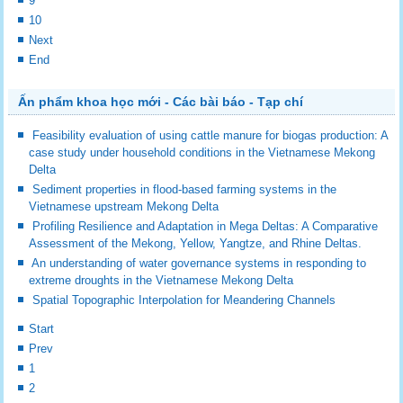
9
10
Next
End
Ấn phẩm khoa học mới - Các bài báo - Tạp chí
Feasibility evaluation of using cattle manure for biogas production: A
case study under household conditions in the Vietnamese Mekong
Delta
Sediment properties in flood-based farming systems in the
Vietnamese upstream Mekong Delta
Profiling Resilience and Adaptation in Mega Deltas: A Comparative
Assessment of the Mekong, Yellow, Yangtze, and Rhine Deltas.
An understanding of water governance systems in responding to
extreme droughts in the Vietnamese Mekong Delta
Spatial Topographic Interpolation for Meandering Channels
Start
Prev
1
2