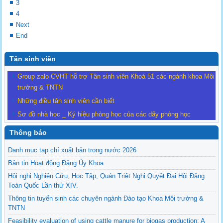
3
4
Next
End
Tân sinh viên
Group zalo CVHT hỗ trợ Tân sinh viên Khoá 51 các ngành khoa Môi
trường & TNTN
Những điều tân sinh viên cần biết
Sơ đồ nhà học _ Ký hiệu phòng học của các dãy phòng học
Thông báo
Danh mục tạp chí xuất bản trong nước 2026
Bản tin Hoạt động Đảng Ủy Khoa
Hội nghị Nghiên Cứu, Học Tập, Quán Triệt Nghị Quyết Đại Hội Đảng
Toàn Quốc Lần thứ XIV.
Thông tin tuyển sinh các chuyên ngành Đào tạo Khoa Môi trường &
TNTN
Feasibility evaluation of using cattle manure for biogas production: A