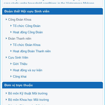
case study under household conditions in the Vietnamese Mekong
Delta
Đoàn thể/ Hội cựu Sinh viên
Sediment properties in flood-based farming systems in the Vietnamese
upstream Mekong Delta
Công Đoàn Khoa
Danh mục tạp chí xuất bản Quốc Tế 2026
Tổ chức Công Đoàn
Danh Mục các Đề Tài NCKH cấp Tỉnh năm 2024
Hoạt động Công Đoàn
Văn bản - Quy định
Đoàn Thanh niên
Ban chấp hành Đảng bộ khoa
Tổ chức Đoàn Khoa
Hoạt động Đoàn Thanh niên
Cựu Sinh Viên
Giới Thiệu
Hoạt động và sự kiện
Công khai
Đơn vị trực thuộc
Bô môn Kỹ thuật Môi trường
Bộ môn Khoa học Môi trường