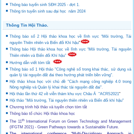
Thông báo tuyển sinh SĐH 2025 - đợt 1.
Thông tin tuyển sinh sau đại học năm 2024
Thông Tin Hội Thảo.
Thông báo số 2 Hội thảo khoa học về lĩnh vực “Môi trường, Tài
nguyên Thiên nhiên và Biến đổi Khí hậu
"
Thông báo Hội thảo khoa học về lĩnh vực “Môi trường, Tài nguyên
Thiên nhiên và Biến đổi Khí hậu”
Hướng dẫn viết tóm tắt
Thông báo số 1 Hội thảo "Công nghệ số trong khai thác, sử dụng và
quản lý tài nguyên đất đai theo hướng phát triển bền vững".
Hội thảo khoa học với chủ đề "Cách mạng công nghiệp 4.0 trong
Nông nghiệp và Quản lý khai thác tài nguyên đất đai".
Hội thảo lần thứ 42 về viễn thám khu vực Châu Á "ACRS2021
"
Hội thảo "Môi trường, Tài nguyên thiên nhiên và Biến đổi khí hậu"
Chương trình hội thảo và tuyển chọn tóm tắt
Thông báo tổ chức Hội thảo khoa học
th
The 11
International Forum on Green Technology and Management
(IFGTM 2021) - Green Pathways towards a Sustainable Future
.
The international conference “Multi-Disciplinary Approach in