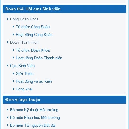
Delta
Đoàn thể/ Hội cựu Sinh viên
Sediment properties in flood-based farming systems in the Vietnamese
upstream Mekong Delta
Công Đoàn Khoa
Danh mục tạp chí xuất bản Quốc Tế 2026
Tổ chức Công Đoàn
Danh Mục các Đề Tài NCKH cấp Tỉnh năm 2024
Hoạt động Công Đoàn
Văn bản - Quy định
Đoàn Thanh niên
Ban chấp hành Đảng bộ khoa
Tổ chức Đoàn Khoa
Hoạt động Đoàn Thanh niên
Cựu Sinh Viên
Giới Thiệu
Hoạt động và sự kiện
Công khai
Đơn vị trực thuộc
Bô môn Kỹ thuật Môi trường
Bộ môn Khoa học Môi trường
Bộ môn Tài nguyên Đất đai