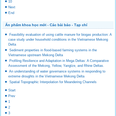
10
Next
End
Ấn phẩm khoa học mới - Các bài báo - Tạp chí
Feasibility evaluation of using cattle manure for biogas production: A
case study under household conditions in the Vietnamese Mekong
Delta
Sediment properties in flood-based farming systems in the
Vietnamese upstream Mekong Delta
Profiling Resilience and Adaptation in Mega Deltas: A Comparative
Assessment of the Mekong, Yellow, Yangtze, and Rhine Deltas.
An understanding of water governance systems in responding to
extreme droughts in the Vietnamese Mekong Delta
Spatial Topographic Interpolation for Meandering Channels
Start
Prev
1
2
3