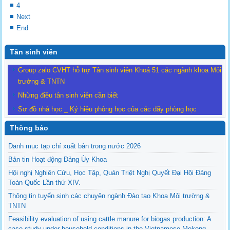
4
Next
End
Tân sinh viên
Group zalo CVHT hỗ trợ Tân sinh viên Khoá 51 các ngành khoa Môi
trường & TNTN
Những điều tân sinh viên cần biết
Sơ đồ nhà học _ Ký hiệu phòng học của các dãy phòng học
Thông báo
Danh mục tạp chí xuất bản trong nước 2026
Bản tin Hoạt động Đảng Ủy Khoa
Hội nghị Nghiên Cứu, Học Tập, Quán Triệt Nghị Quyết Đại Hội Đảng
Toàn Quốc Lần thứ XIV.
Thông tin tuyển sinh các chuyên ngành Đào tạo Khoa Môi trường &
TNTN
Feasibility evaluation of using cattle manure for biogas production: A
case study under household conditions in the Vietnamese Mekong