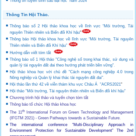
Thông tin tuyển sinh sau đại học năm 2024
Thông Tin Hội Thảo.
Thông báo số 2 Hội thảo khoa học về lĩnh vực “Môi trường, Tài
nguyên Thiên nhiên và Biến đổi Khí hậu
"
Thông báo Hội thảo khoa học về lĩnh vực “Môi trường, Tài nguyên
Thiên nhiên và Biến đổi Khí hậu”
Hướng dẫn viết tóm tắt
Thông báo số 1 Hội thảo "Công nghệ số trong khai thác, sử dụng và
quản lý tài nguyên đất đai theo hướng phát triển bền vững".
Hội thảo khoa học với chủ đề "Cách mạng công nghiệp 4.0 trong
Nông nghiệp và Quản lý khai thác tài nguyên đất đai".
Hội thảo lần thứ 42 về viễn thám khu vực Châu Á "ACRS2021
"
Hội thảo "Môi trường, Tài nguyên thiên nhiên và Biến đổi khí hậu"
Chương trình hội thảo và tuyển chọn tóm tắt
Thông báo tổ chức Hội thảo khoa học
th
The 11
International Forum on Green Technology and Management
(IFGTM 2021) - Green Pathways towards a Sustainable Future
.
The international conference “Multi-Disciplinary Approach in
Environment Protection for Sustainable Development”
The 2nd