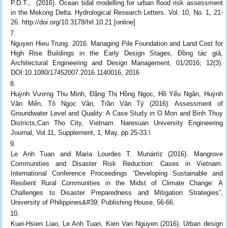
P.D.T., (2016). Ocean tidal modelling for urban flood risk assessment
in the Mekong Delta. Hydrological Research Letters. Vol. 10, No. 1, 21-
26. http://doi.org/10.3178/hrl.10.21 [online]
Nguyen Hieu Trung. 2016. Managing Pile Foundation and Land Cost for
High Rise Buildings in the Early Design Stages, Đồng tác giả,
Architectural Engineering and Design Management, 01/2016; 12(3).
DOI:10.1080/17452007.2016.1140016, 2016
Huỳnh Vương Thu Minh, Đặng Thị Hồng Ngọc, Hồ Yếu Ngân, Huỳnh
Văn Mến, Tô Ngọc Vân, Trần Văn Tỷ (2016). Assessment of
Groundwater Level and Quality: A Case Study in O Mon and Binh Thuy
Districts,Can Tho City, Vietnam. Naresuan University Engineering
Journal, Vol.11, Supplement, 1, May, pp 25-33.\
Le Anh Tuan and Maria Lourdes T. Munárriz (2016). Mangrove
Communities and Disaster Risk Reduction: Cases in Vietnam.
International Conference Proceedings “Developing Sustainable and
Resilient Rural Communities in the Midst of Climate Change: A
Challenges to Disaster Preparedness and Mitigation Strategies”,
University of Philippines&#39; Publishing House, 56-66.
Kuei-Hsien Liao, Le Anh Tuan, Kien Van Nguyen (2016). Urban design