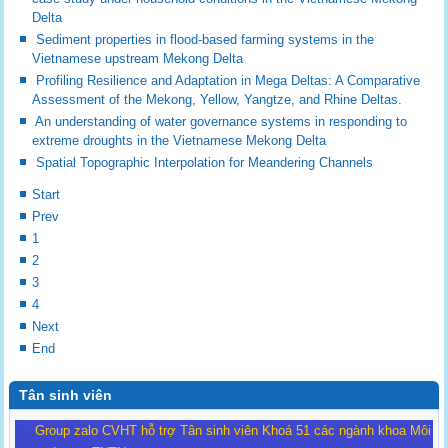
Delta
Sediment properties in flood-based farming systems in the
Vietnamese upstream Mekong Delta
Profiling Resilience and Adaptation in Mega Deltas: A Comparative
Assessment of the Mekong, Yellow, Yangtze, and Rhine Deltas.
An understanding of water governance systems in responding to
extreme droughts in the Vietnamese Mekong Delta
Spatial Topographic Interpolation for Meandering Channels
Start
Prev
1
2
3
4
Next
End
Tân sinh viên
Group zalo CVHT hỗ trợ Tân sinh viên Khoá 51 các ngành khoa Môi