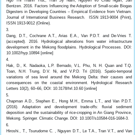
Ngo Thi Thanh Truc, Tran Sy Nam, Nguyen Vo Chau Ngan, Jan
Bentzen. 2016. Factors Influencing the Adoption of Small-scale Biogas
Digesters in Developing Countries – Empirical Evidence from Vietnam.
Journal of International Business Research. ISSN 1913-9004 (Print),
ISSN 1913-9012 (Online).
Dang, D.T., Cochrane A.T., Arias E.A., Van P.D.T. and De-Vries T.
(accepted). 2016. Hydrological alterations from water infrastructure
development in the Mekong floodplains. Hydrological Processes. DOI:
10.1002/hyp.10894 [online]
Hak, D., K. Nadaoka, L.P. Bernado, V.L. Phu, N. H. Quan and T.Q.
Toan, N.H. Trung, D.V. Ni, and V.P.D. Tri (2016). Spatio-temporal
variations of sea level around the Mekong Delta: their causes and
consequences on the coastal environment. Hydrological Research
Letters 10(2), 60–66, DOI: 10.3178/hrl.10.60 [online]
Chapman A.D., Stephen E., Hong M.H., Emma L.T., and Van P.D.T.
(2016). Adaptation and development trade-offs: fluvial sediment
deposition and the sustainability of rice-cropping in An Giang Province,
Mekong. Springer. Climatic Change. DOI: 10.1007/s10584-016-1684-3.
Hiroshi., T., Tsurudome C. , Nguyen D.T., Le T.A., Tran V.T., and Van