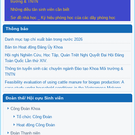
trường & TNTN
Những điều tân sinh viên cần biết
Sơ đồ nhà học _ Ký hiệu phòng học của các dãy phòng học
Thông báo
Danh mục tạp chí xuất bản trong nước 2026
Bản tin Hoạt động Đảng Ủy Khoa
Hội nghị Nghiên Cứu, Học Tập, Quán Triệt Nghị Quyết Đại Hội Đảng
Toàn Quốc Lần thứ XIV.
Thông tin tuyển sinh các chuyên ngành Đào tạo Khoa Môi trường &
TNTN
Feasibility evaluation of using cattle manure for biogas production: A
case study under household conditions in the Vietnamese Mekong
Delta
Đoàn thể/ Hội cựu Sinh viên
Sediment properties in flood-based farming systems in the Vietnamese
upstream Mekong Delta
Công Đoàn Khoa
Danh mục tạp chí xuất bản Quốc Tế 2026
Tổ chức Công Đoàn
Danh Mục các Đề Tài NCKH cấp Tỉnh năm 2024
Hoạt động Công Đoàn
Văn bản - Quy định
Đoàn Thanh niên