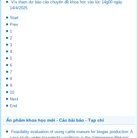
V/v tham dự báo cáo chuyên đề khoa học vào lúc 14g00 ngày
14/4/2025
Start
Prev
1
2
3
4
5
6
7
8
9
10
Next
End
Ấn phẩm khoa học mới - Các bài báo - Tạp chí
Feasibility evaluation of using cattle manure for biogas production: A
case study under household conditions in the Vietnamese Mekong