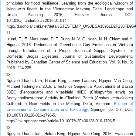
principles for flood resilience: Learning from the ecological wisdom of
living with floods in the Vietnamese Mekong Delta. Landscape and
Urban Planning 2016, Elsevier Journal. DOI:
10.1016/j.landurbplan.2016.01.014.
http://d.scholar.cnki.net/detail/SJESTEMP_U/SJESA16951D2F230FD
Izumi, T., E. Matsubara, D. T. Dung, N. V. C. Ngan, N. H. Chiem and Y.
Higano. 2016. Reduction of Greenhouse Gas Emissions in Vietnam
through Introduction of a Proper Technical Support System for
Domestic Biogas Digesters. Journal of Sustainable Development.
Published by Canadian Center of Science and Education. Vol. 9, No. 3;
2016: 224-235.
Nguyen Thanh Tam, Hakan Berg, Jenny Laureus, Nguyen Van Cong,
Michael Tedengren. 2016. Effects os Sequential Applications of Bassa
50EC (Fenobucarb) and Vitashield 40EC (Chlorpyrifos ethyl) on
Acetylcholinesterase Activity in Climbing Perch (
Anabas testudineus
)
Cultured in Rice Fields in the Mekong Delta, Vietnam.
Bulletin of
Environmental Contamination and Toxicology
. Springer. pp. 1-7, DOI:
10.1007/s00128-016-1796-5.
http://link.springer.com/article/10.1007%2Fs00128-016-1796-5
Nguyen Thanh Tam, Hakan Berg, Nguyen Van Cong. 2016. Evaluation