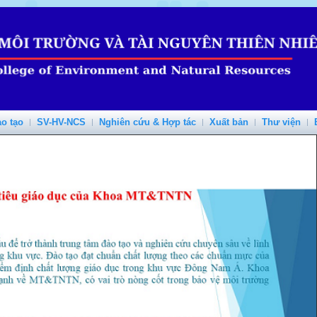
o tạo
SV-HV-NCS
Nghiên cứu & Hợp tác
Xuất bản
Thư viện