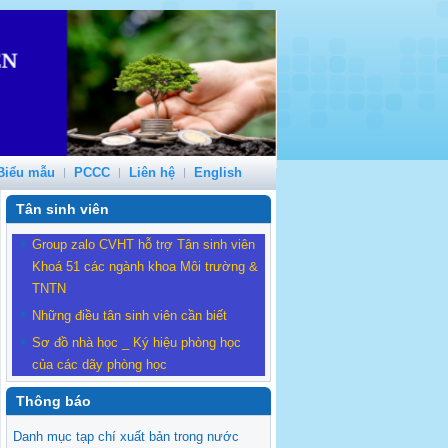
Biểu mẫu
PCCC
Liên hệ
English
Tân sinh viên
Group zalo CVHT hỗ trợ Tân sinh viên
Khoá 51 các ngành khoa Môi trường &
TNTN
Những điều tân sinh viên cần biết
Sơ đồ nhà học _ Ký hiệu phòng học
của các dãy phòng học
Thông báo
Danh mục tạp chí xuất bản trong nước