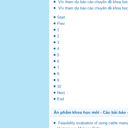
V/v tham dự báo cáo chuyên đề khoa học
V/v tham dự báo cáo chuyên đề khoa học
Start
Prev
1
2
3
4
5
6
7
8
9
10
Next
End
Ấn phẩm khoa học mới - Các bài báo -
Feasibility evaluation of using cattle man