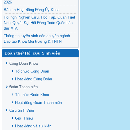
2026
Bản tin Hoạt động Đảng Ủy Khoa
Hội nghị Nghiên Cứu, Học Tập, Quán Triệt
Nghị Quyết Đại Hội Đảng Toàn Quốc Lần
thứ XIV.
Thông tin tuyển sinh các chuyên ngành
Đào tạo Khoa Môi trường & TNTN
Feasibility evaluation of using cattle
Đoàn thể/ Hội cựu Sinh viên
manure for biogas production: A case study
under household conditions in the
Công Đoàn Khoa
Vietnamese Mekong Delta
Tổ chức Công Đoàn
Sediment properties in flood-based farming
NEXT
systems in the Vietnamese upstream
Hoạt động Công Đoàn
Mekong Delta
Đoàn Thanh niên
Danh mục tạp chí xuất bản Quốc Tế 2026
Tổ chức Đoàn Khoa
Danh Mục các Đề Tài NCKH cấp Tỉnh năm
Hoạt động Đoàn Thanh niên
2024
Cựu Sinh Viên
Văn bản - Quy định
Giới Thiệu
Ban chấp hành Đảng bộ khoa
Hoạt động và sự kiện