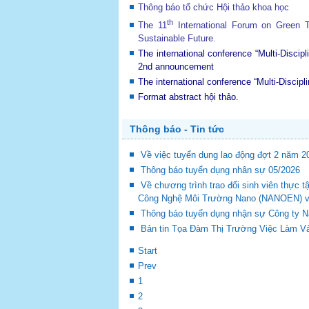
Thông báo tổ chức Hội thảo khoa học
th
The 11
International Forum on Green
Sustainable Future
.
The international conference “Multi-Disci
2nd announcement
The international conference “Multi-Disci
Format abstract hội thảo.
Thông báo - Tin tức
Về việc tuyển dụng lao động đợt 2 năm 2
Thông báo tuyển dụng nhân sự 05/2026
Về chương trình trao đổi sinh viên thự
Công Nghệ Môi Trường Nano (NANOEN) và 
Thông báo tuyển dụng nhận sự Công ty 
Bản tin Tọa Đàm Thị Trường Việc Làm Và
Start
Prev
1
2