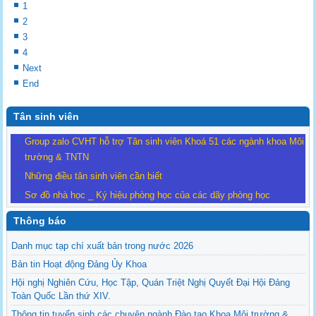
1
2
3
4
Next
End
Tân sinh viên
Group zalo CVHT hỗ trợ Tân sinh viên Khoá 51 các ngành khoa Môi
trường & TNTN
Những điều tân sinh viên cần biết
Sơ đồ nhà học _ Ký hiệu phòng học của các dãy phòng học
Thông báo
Danh mục tạp chí xuất bản trong nước 2026
Bản tin Hoạt động Đảng Ủy Khoa
Hội nghị Nghiên Cứu, Học Tập, Quán Triệt Nghị Quyết Đại Hội Đảng
Toàn Quốc Lần thứ XIV.
Thông tin tuyển sinh các chuyên ngành Đào tạo Khoa Môi trường &