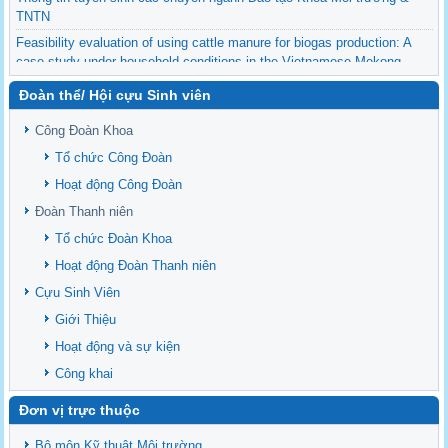
TNTN
Feasibility evaluation of using cattle manure for biogas production: A
case study under household conditions in the Vietnamese Mekong
Delta
Đoàn thể/ Hội cựu Sinh viên
Sediment properties in flood-based farming systems in the Vietnamese
upstream Mekong Delta
Công Đoàn Khoa
Danh mục tạp chí xuất bản Quốc Tế 2026
Tổ chức Công Đoàn
Danh Mục các Đề Tài NCKH cấp Tỉnh năm 2024
Hoạt động Công Đoàn
Văn bản - Quy định
Đoàn Thanh niên
Ban chấp hành Đảng bộ khoa
Tổ chức Đoàn Khoa
Hoạt động Đoàn Thanh niên
Cựu Sinh Viên
Giới Thiệu
Hoạt động và sự kiện
Công khai
Đơn vị trực thuộc
Bô môn Kỹ thuật Môi trường