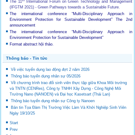
The 11
International Forum on Green Technology and Management
(IFGTM 2021) - Green Pathways towards a Sustainable Future
.
The international conference “Multi-Disciplinary Approach in
Environment Protection for Sustainable Development”
The 2nd
announcement
The international conference “Multi-Disciplinary Approach in
Environment Protection for Sustainable Development”
Format abstract hội thảo.
Thông báo - Tin tức
Về việc tuyển dụng lao động đợt 2 năm 2026
Thông báo tuyển dụng nhân sự 05/2026
Về chương trình trao đổi sinh viên thực tập giữa Khoa Môi trường
và TNTN (CENRes), Công ty TNHH Xây Dựng - Công Nghệ Môi
Trường Nano (NANOEN) và Đại học Kasetsart (Thái Lan)
Thông báo tuyển dụng nhận sự Công ty Nanoen
Bản tin Tọa Đàm Thị Trường Việc Làm Và Khởi Nghiệp Sinh Viên
Ngày 19/10/25
Start
Prev