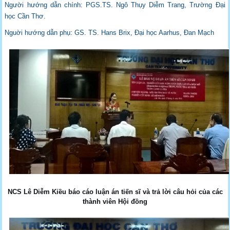
Người hướng dẫn chính: PGS.TS. Ngô Thụy Diễm Trang, Trường Đại
học Cần Thơ.
Nguời hướng dẫn phụ: GS. TS. Hans Brix, Đại học Aarhus, Đan Mạch
NCS Lê Diễm Kiều báo cáo luận án tiến sĩ và trả lời câu hỏi của các
thành viên Hội đồng