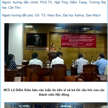
Người hướng dẫn chính: PGS.TS. Ngô Thụy Diễm Trang, Trường Đại
học Cần Thơ.
Nguời hướng dẫn phụ: GS. TS. Hans Brix, Đại học Aarhus, Đan Mạch
NCS Lê Diễm Kiều báo cáo luận án tiến sĩ và trả lời câu hỏi của các
thành viên Hội đồng