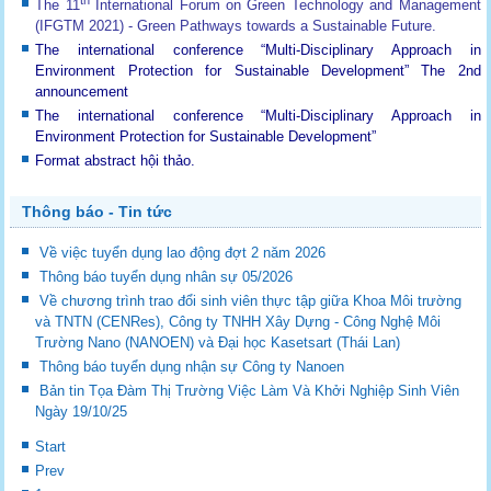
The 11
International Forum on Green Technology and Management
(IFGTM 2021) - Green Pathways towards a Sustainable Future
.
The international conference “Multi-Disciplinary Approach in
Environment Protection for Sustainable Development”
The 2nd
announcement
The international conference “Multi-Disciplinary Approach in
Environment Protection for Sustainable Development”
Format abstract hội thảo.
Thông báo - Tin tức
Về việc tuyển dụng lao động đợt 2 năm 2026
Thông báo tuyển dụng nhân sự 05/2026
Về chương trình trao đổi sinh viên thực tập giữa Khoa Môi trường
và TNTN (CENRes), Công ty TNHH Xây Dựng - Công Nghệ Môi
Trường Nano (NANOEN) và Đại học Kasetsart (Thái Lan)
Thông báo tuyển dụng nhận sự Công ty Nanoen
Bản tin Tọa Đàm Thị Trường Việc Làm Và Khởi Nghiệp Sinh Viên
Ngày 19/10/25
Start
Prev