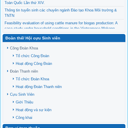
Toàn Quốc Lần thứ XIV.
Thông tin tuyển sinh các chuyên ngành Đào tạo Khoa Môi trường &
TNTN
Feasibility evaluation of using cattle manure for biogas production: A
case study under household conditions in the Vietnamese Mekong
Delta
Đoàn thể/ Hội cựu Sinh viên
Sediment properties in flood-based farming systems in the Vietnamese
upstream Mekong Delta
Công Đoàn Khoa
Danh mục tạp chí xuất bản Quốc Tế 2026
Tổ chức Công Đoàn
Danh Mục các Đề Tài NCKH cấp Tỉnh năm 2024
Hoạt động Công Đoàn
Văn bản - Quy định
Đoàn Thanh niên
Ban chấp hành Đảng bộ khoa
Tổ chức Đoàn Khoa
Hoạt động Đoàn Thanh niên
Cựu Sinh Viên
Giới Thiệu
Hoạt động và sự kiện
Công khai
Đơn vị trực thuộc