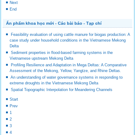
Next
End
Ấn phẩm khoa học mới - Các bài báo - Tạp chí
Feasibility evaluation of using cattle manure for biogas production: A
case study under household conditions in the Vietnamese Mekong
Delta
Sediment properties in flood-based farming systems in the
Vietnamese upstream Mekong Delta
Profiling Resilience and Adaptation in Mega Deltas: A Comparative
Assessment of the Mekong, Yellow, Yangtze, and Rhine Deltas.
An understanding of water governance systems in responding to
extreme droughts in the Vietnamese Mekong Delta
Spatial Topographic Interpolation for Meandering Channels
Start
Prev
1
2
3
4