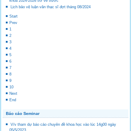
khóa 2024-2026 trở về trước
Lịch bảo vệ luận văn thạc sĩ đợt tháng 08/2024
Start
Prev
1
2
3
4
5
6
7
8
9
10
Next
End
Báo cáo Seminar
V/v tham dự báo cáo chuyên đề khoa học vào lúc 14g00 ngày
05/5/2023