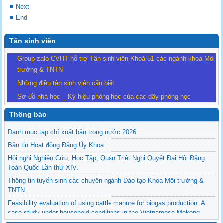
Next
End
Tân sinh viên
Group zalo CVHT hỗ trợ Tân sinh viên Khoá 51 các ngành khoa Môi
trường & TNTN
Những điều tân sinh viên cần biết
Sơ đồ nhà học _ Ký hiệu phòng học của các dãy phòng học
Thông báo
Danh mục tạp chí xuất bản trong nước 2026
Bản tin Hoạt động Đảng Ủy Khoa
Hội nghị Nghiên Cứu, Học Tập, Quán Triệt Nghị Quyết Đại Hội Đảng
Toàn Quốc Lần thứ XIV.
Thông tin tuyển sinh các chuyên ngành Đào tạo Khoa Môi trường &
TNTN
Feasibility evaluation of using cattle manure for biogas production: A
case study under household conditions in the Vietnamese Mekong
Delta