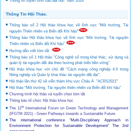
Thông tin tuyển sinh sau đại học năm 2024
Thông Tin Hội Thảo.
Thông báo số 2 Hội thảo khoa học về lĩnh vực “Môi trường, Tài
nguyên Thiên nhiên và Biến đổi Khí hậu
"
Thông báo Hội thảo khoa học về lĩnh vực “Môi trường, Tài nguyên
Thiên nhiên và Biến đổi Khí hậu”
Hướng dẫn viết tóm tắt
Thông báo số 1 Hội thảo "Công nghệ số trong khai thác, sử dụng và
quản lý tài nguyên đất đai theo hướng phát triển bền vững".
Hội thảo khoa học với chủ đề "Cách mạng công nghiệp 4.0 trong
Nông nghiệp và Quản lý khai thác tài nguyên đất đai".
Hội thảo lần thứ 42 về viễn thám khu vực Châu Á "ACRS2021
"
Hội thảo "Môi trường, Tài nguyên thiên nhiên và Biến đổi khí hậu"
Chương trình hội thảo và tuyển chọn tóm tắt
Thông báo tổ chức Hội thảo khoa học
th
The 11
International Forum on Green Technology and Management
(IFGTM 2021) - Green Pathways towards a Sustainable Future
.
The international conference “Multi-Disciplinary Approach in
Environment Protection for Sustainable Development”
The 2nd