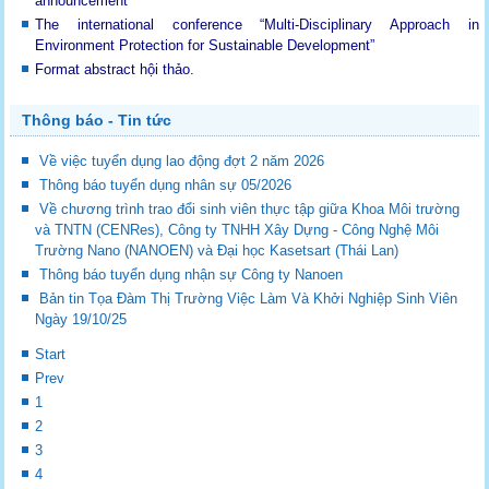
announcement
The international conference “Multi-Disciplinary Approach in
Environment Protection for Sustainable Development”
Format abstract hội thảo.
Thông báo - Tin tức
Về việc tuyển dụng lao động đợt 2 năm 2026
Thông báo tuyển dụng nhân sự 05/2026
Về chương trình trao đổi sinh viên thực tập giữa Khoa Môi trường
và TNTN (CENRes), Công ty TNHH Xây Dựng - Công Nghệ Môi
Trường Nano (NANOEN) và Đại học Kasetsart (Thái Lan)
Thông báo tuyển dụng nhận sự Công ty Nanoen
Bản tin Tọa Đàm Thị Trường Việc Làm Và Khởi Nghiệp Sinh Viên
Ngày 19/10/25
Start
Prev
1
2
3
4