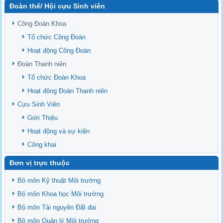
Đoàn thể/ Hội cựu Sinh viên
Sediment properties in flood-based farming systems in the Vietnamese
upstream Mekong Delta
Công Đoàn Khoa
Danh mục tạp chí xuất bản Quốc Tế 2026
Tổ chức Công Đoàn
Danh Mục các Đề Tài NCKH cấp Tỉnh năm 2024
Hoạt động Công Đoàn
Văn bản - Quy định
Đoàn Thanh niên
Ban chấp hành Đảng bộ khoa
Tổ chức Đoàn Khoa
Hoạt động Đoàn Thanh niên
Cựu Sinh Viên
Giới Thiệu
Hoạt động và sự kiện
Công khai
Đơn vị trực thuộc
Bô môn Kỹ thuật Môi trường
Bộ môn Khoa học Môi trường
Bộ môn Tài nguyên Đất đai
Bộ môn Quản lý Môi trường