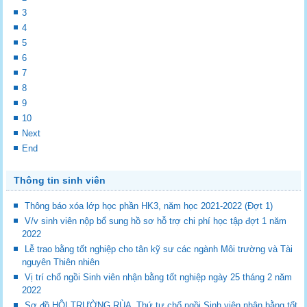
3
4
5
6
7
8
9
10
Next
End
Thông tin sinh viên
Thông báo xóa lớp học phần HK3, năm học 2021-2022 (Đợt 1)
V/v sinh viên nộp bổ sung hồ sơ hỗ trợ chi phí học tập đợt 1 năm
2022
Lễ trao bằng tốt nghiệp cho tân kỹ sư các ngành Môi trường và Tài
nguyên Thiên nhiên
Vị trí chổ ngồi Sinh viên nhận bằng tốt nghiệp ngày 25 tháng 2 năm
2022
Sơ đồ HỘI TRƯỜNG RÙA_Thứ tự chổ ngồi Sinh viên nhận bằng tốt