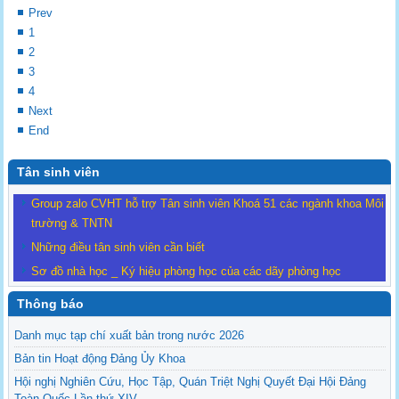
Prev
1
2
3
4
Next
End
Tân sinh viên
Group zalo CVHT hỗ trợ Tân sinh viên Khoá 51 các ngành khoa Môi
trường & TNTN
Những điều tân sinh viên cần biết
Sơ đồ nhà học _ Ký hiệu phòng học của các dãy phòng học
Thông báo
Danh mục tạp chí xuất bản trong nước 2026
Bản tin Hoạt động Đảng Ủy Khoa
Hội nghị Nghiên Cứu, Học Tập, Quán Triệt Nghị Quyết Đại Hội Đảng
Toàn Quốc Lần thứ XIV.