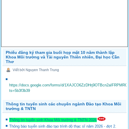
Phiếu đăng ký tham gia buổi họp mặt 10 năm thành lập
Khoa Môi trường và Tài nguyên Thiên nhiên, Đại học Cần
Thơ
Viết bởi Nguyen Thanh Trung
https://docs.google.com/forms/d/1XAJCO6ZzDHrj9OTBcn2aIFRPMRQ
ts=5b3f3b39
Thông tin tuyển sinh các chuyên ngành Đào tạo Khoa Môi
trường & TNTN
Thông tin tuyển sinh Khoa Môi trường & TNTN 2026
Thông báo tuyển sinh đào tạo trình dộ thạc sĩ năm 2026 - đợt 2.