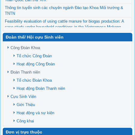
Thông tin tuyển sinh các chuyên ngành Đào tạo Khoa Môi trường &
TNTN
Feasibility evaluation of using cattle manure for biogas production: A
case study under household conditions in the Vietnamese Mekong
Delta
Đoàn thể/ Hội cựu Sinh viên
Sediment properties in flood-based farming systems in the Vietnamese
upstream Mekong Delta
Công Đoàn Khoa
Danh mục tạp chí xuất bản Quốc Tế 2026
Tổ chức Công Đoàn
Danh Mục các Đề Tài NCKH cấp Tỉnh năm 2024
Hoạt động Công Đoàn
Văn bản - Quy định
Đoàn Thanh niên
Ban chấp hành Đảng bộ khoa
Tổ chức Đoàn Khoa
Hoạt động Đoàn Thanh niên
Cựu Sinh Viên
Giới Thiệu
Hoạt động và sự kiện
Công khai
Đơn vị trực thuộc