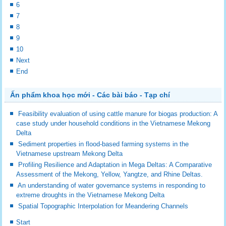
6
7
8
9
10
Next
End
Ấn phẩm khoa học mới - Các bài báo - Tạp chí
Feasibility evaluation of using cattle manure for biogas production: A
case study under household conditions in the Vietnamese Mekong
Delta
Sediment properties in flood-based farming systems in the
Vietnamese upstream Mekong Delta
Profiling Resilience and Adaptation in Mega Deltas: A Comparative
Assessment of the Mekong, Yellow, Yangtze, and Rhine Deltas.
An understanding of water governance systems in responding to
extreme droughts in the Vietnamese Mekong Delta
Spatial Topographic Interpolation for Meandering Channels
Start