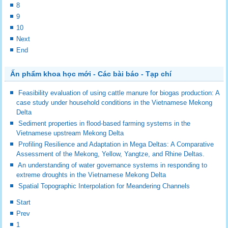
8
9
10
Next
End
Ấn phẩm khoa học mới - Các bài báo - Tạp chí
Feasibility evaluation of using cattle manure for biogas production: A
case study under household conditions in the Vietnamese Mekong
Delta
Sediment properties in flood-based farming systems in the
Vietnamese upstream Mekong Delta
Profiling Resilience and Adaptation in Mega Deltas: A Comparative
Assessment of the Mekong, Yellow, Yangtze, and Rhine Deltas.
An understanding of water governance systems in responding to
extreme droughts in the Vietnamese Mekong Delta
Spatial Topographic Interpolation for Meandering Channels
Start
Prev
1