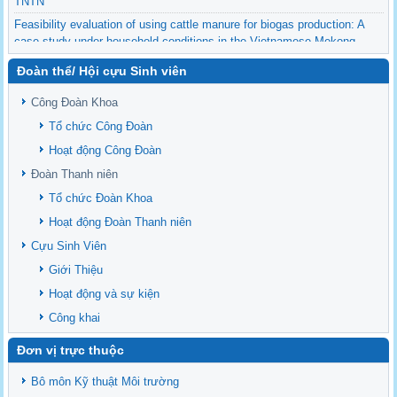
TNTN
Feasibility evaluation of using cattle manure for biogas production: A
case study under household conditions in the Vietnamese Mekong
Delta
Đoàn thể/ Hội cựu Sinh viên
Sediment properties in flood-based farming systems in the Vietnamese
upstream Mekong Delta
Công Đoàn Khoa
Danh mục tạp chí xuất bản Quốc Tế 2026
Tổ chức Công Đoàn
Danh Mục các Đề Tài NCKH cấp Tỉnh năm 2024
Hoạt động Công Đoàn
Văn bản - Quy định
Đoàn Thanh niên
Ban chấp hành Đảng bộ khoa
Tổ chức Đoàn Khoa
Hoạt động Đoàn Thanh niên
Cựu Sinh Viên
Giới Thiệu
Hoạt động và sự kiện
Công khai
Đơn vị trực thuộc
Bô môn Kỹ thuật Môi trường