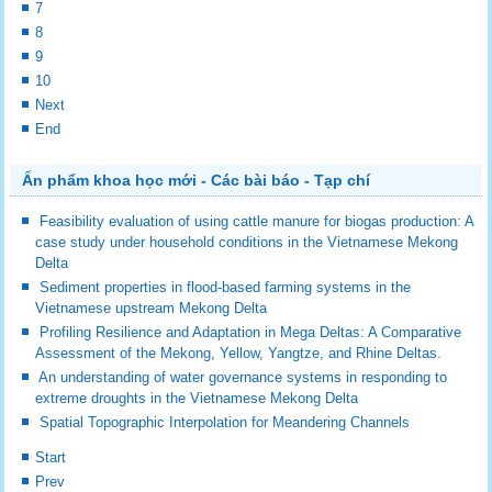
7
8
9
10
Next
End
Ấn phẩm khoa học mới - Các bài báo - Tạp chí
Feasibility evaluation of using cattle manure for biogas production: A
case study under household conditions in the Vietnamese Mekong
Delta
Sediment properties in flood-based farming systems in the
Vietnamese upstream Mekong Delta
Profiling Resilience and Adaptation in Mega Deltas: A Comparative
Assessment of the Mekong, Yellow, Yangtze, and Rhine Deltas.
An understanding of water governance systems in responding to
extreme droughts in the Vietnamese Mekong Delta
Spatial Topographic Interpolation for Meandering Channels
Start
Prev