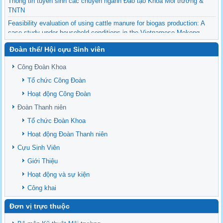
Thông tin tuyển sinh các chuyên ngành Đào tạo Khoa Môi trường &
TNTN
Feasibility evaluation of using cattle manure for biogas production: A
case study under household conditions in the Vietnamese Mekong
Delta
Đoàn thể/ Hội cựu Sinh viên
Sediment properties in flood-based farming systems in the Vietnamese
upstream Mekong Delta
Công Đoàn Khoa
Danh mục tạp chí xuất bản Quốc Tế 2026
Tổ chức Công Đoàn
Danh Mục các Đề Tài NCKH cấp Tỉnh năm 2024
Hoạt động Công Đoàn
Văn bản - Quy định
Đoàn Thanh niên
Ban chấp hành Đảng bộ khoa
Tổ chức Đoàn Khoa
Hoạt động Đoàn Thanh niên
Cựu Sinh Viên
Giới Thiệu
Hoạt động và sự kiện
Công khai
Đơn vị trực thuộc