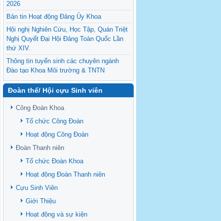
2026
Bản tin Hoạt động Đảng Ủy Khoa
Hội nghị Nghiên Cứu, Học Tập, Quán Triệt
Nghị Quyết Đại Hội Đảng Toàn Quốc Lần
thứ XIV.
Thông tin tuyển sinh các chuyên ngành
Đào tạo Khoa Môi trường & TNTN
Feasibility evaluation of using cattle
Đoàn thể/ Hội cựu Sinh viên
manure for biogas production: A case study
under household conditions in the
Công Đoàn Khoa
Vietnamese Mekong Delta
Tổ chức Công Đoàn
Sediment properties in flood-based farming
NEXT
systems in the Vietnamese upstream
Hoạt động Công Đoàn
Mekong Delta
Đoàn Thanh niên
Danh mục tạp chí xuất bản Quốc Tế 2026
Tổ chức Đoàn Khoa
Danh Mục các Đề Tài NCKH cấp Tỉnh năm
Hoạt động Đoàn Thanh niên
2024
Cựu Sinh Viên
Văn bản - Quy định
Giới Thiệu
Ban chấp hành Đảng bộ khoa
Hoạt động và sự kiện