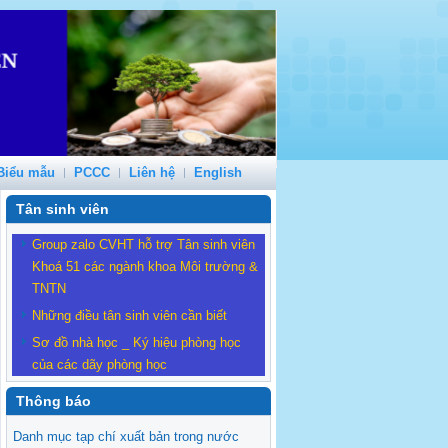
Biểu mẫu
PCCC
Liên hệ
English
Tân sinh viên
Group zalo CVHT hỗ trợ Tân sinh viên
Khoá 51 các ngành khoa Môi trường &
TNTN
Những điều tân sinh viên cần biết
Sơ đồ nhà học _ Ký hiệu phòng học
của các dãy phòng học
Thông báo
Danh mục tạp chí xuất bản trong nước