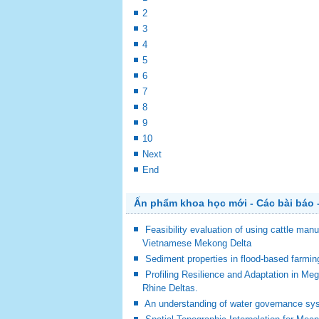
2
3
4
5
6
7
8
9
10
Next
End
Ấn phẩm khoa học mới - Các bài báo -
Feasibility evaluation of using cattle man
Vietnamese Mekong Delta
Sediment properties in flood-based farm
Profiling Resilience and Adaptation in M
Rhine Deltas.
An understanding of water governance sy