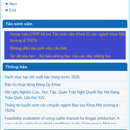
Next
End
Tân sinh viên
Group zalo CVHT hỗ trợ Tân sinh viên Khoá 51 các ngành khoa Môi
trường & TNTN
Những điều tân sinh viên cần biết
Sơ đồ nhà học _ Ký hiệu phòng học của các dãy phòng học
Thông báo
Danh mục tạp chí xuất bản trong nước 2026
Bản tin Hoạt động Đảng Ủy Khoa
Hội nghị Nghiên Cứu, Học Tập, Quán Triệt Nghị Quyết Đại Hội Đảng
Toàn Quốc Lần thứ XIV.
Thông tin tuyển sinh các chuyên ngành Đào tạo Khoa Môi trường &
TNTN
Feasibility evaluation of using cattle manure for biogas production: A
case study under household conditions in the Vietnamese Mekong
Delta