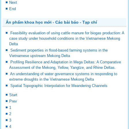
Next
End
Ấn phẩm khoa học mới - Các bài báo - Tạp chí
Feasibility evaluation of using cattle manure for biogas production: A
case study under household conditions in the Vietnamese Mekong
Delta
Sediment properties in flood-based farming systems in the
Vietnamese upstream Mekong Delta
Profiling Resilience and Adaptation in Mega Deltas: A Comparative
Assessment of the Mekong, Yellow, Yangtze, and Rhine Deltas.
An understanding of water governance systems in responding to
extreme droughts in the Vietnamese Mekong Delta
Spatial Topographic Interpolation for Meandering Channels
Start
Prev
1
2
3
4