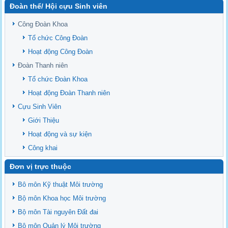
Đoàn thể/ Hội cựu Sinh viên
Sediment properties in flood-based farming systems in the Vietnamese
upstream Mekong Delta
Công Đoàn Khoa
Danh mục tạp chí xuất bản Quốc Tế 2026
Tổ chức Công Đoàn
Danh Mục các Đề Tài NCKH cấp Tỉnh năm 2024
Hoạt động Công Đoàn
Văn bản - Quy định
Đoàn Thanh niên
Ban chấp hành Đảng bộ khoa
Tổ chức Đoàn Khoa
Hoạt động Đoàn Thanh niên
Cựu Sinh Viên
Giới Thiệu
Hoạt động và sự kiện
Công khai
Đơn vị trực thuộc
Bô môn Kỹ thuật Môi trường
Bộ môn Khoa học Môi trường
Bộ môn Tài nguyên Đất đai
Bộ môn Quản lý Môi trường