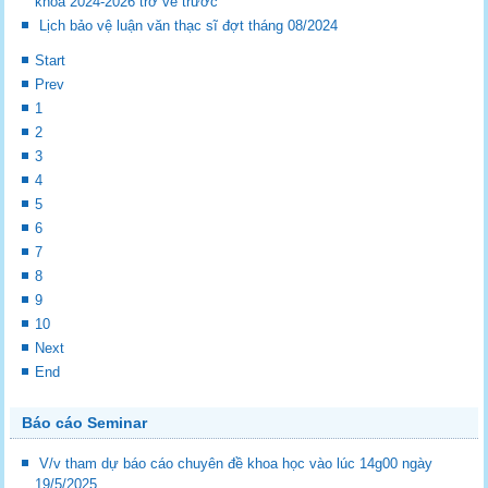
khóa 2024-2026 trở về trước
Lịch bảo vệ luận văn thạc sĩ đợt tháng 08/2024
Start
Prev
1
2
3
4
5
6
7
8
9
10
Next
End
Báo cáo Seminar
V/v tham dự báo cáo chuyên đề khoa học vào lúc 14g00 ngày
19/5/2025