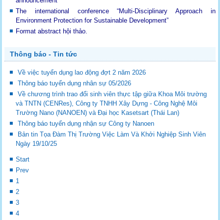
announcement
The international conference “Multi-Disciplinary Approach in
Environment Protection for Sustainable Development”
Format abstract hội thảo.
Thông báo - Tin tức
Về việc tuyển dụng lao động đợt 2 năm 2026
Thông báo tuyển dụng nhân sự 05/2026
Về chương trình trao đổi sinh viên thực tập giữa Khoa Môi trường
và TNTN (CENRes), Công ty TNHH Xây Dựng - Công Nghệ Môi
Trường Nano (NANOEN) và Đại học Kasetsart (Thái Lan)
Thông báo tuyển dụng nhận sự Công ty Nanoen
Bản tin Tọa Đàm Thị Trường Việc Làm Và Khởi Nghiệp Sinh Viên
Ngày 19/10/25
Start
Prev
1
2
3
4