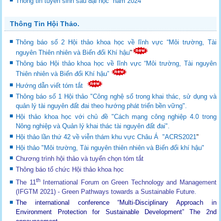
Thông tin tuyển sinh sau đại học năm 2024
Thông Tin Hội Thảo.
Thông báo số 2 Hội thảo khoa học về lĩnh vực “Môi trường, Tài
nguyên Thiên nhiên và Biến đổi Khí hậu
"
Thông báo Hội thảo khoa học về lĩnh vực “Môi trường, Tài nguyên
Thiên nhiên và Biến đổi Khí hậu”
Hướng dẫn viết tóm tắt
Thông báo số 1 Hội thảo "Công nghệ số trong khai thác, sử dụng và
quản lý tài nguyên đất đai theo hướng phát triển bền vững".
Hội thảo khoa học với chủ đề "Cách mạng công nghiệp 4.0 trong
Nông nghiệp và Quản lý khai thác tài nguyên đất đai".
Hội thảo lần thứ 42 về viễn thám khu vực Châu Á "ACRS2021
"
Hội thảo "Môi trường, Tài nguyên thiên nhiên và Biến đổi khí hậu"
Chương trình hội thảo và tuyển chọn tóm tắt
Thông báo tổ chức Hội thảo khoa học
th
The 11
International Forum on Green Technology and Management
(IFGTM 2021) - Green Pathways towards a Sustainable Future
.
The international conference “Multi-Disciplinary Approach in
Environment Protection for Sustainable Development”
The 2nd