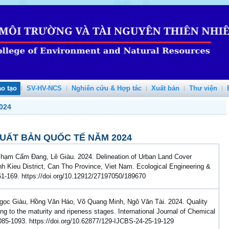
o tạo
SV-HV-NCS
Nghiên cứu & Hợp tác
Xuất bản
Thư viện
024
XUẤT BẢN QUỐC TẾ NĂM 2024
ạm Cẩm Đang, Lê Giàu. 2024. Delineation of Urban Land Cover
 Kieu District, Can Tho Province, Viet Nam. Ecological Engineering &
1-169. https://doi.org/10.12912/27197050/189670
gọc Giàu, Hồng Văn Háo, Võ Quang Minh, Ngô Văn Tài. 2024. Quality
ing to the maturity and ripeness stages. International Journal of Chemical
85-1093. https://doi.org/10.62877/129-IJCBS-24-25-19-129