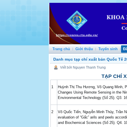
Trang chủ
Giới thiệu
Tuyển sinh
Đà
Danh mục tạp chí xuất bản Quốc Tế 2
Viết bởi Nguyen Thanh Trung
TẠP CHÍ 
1
Huỳnh Thị Thu Hương, Võ Quang Minh, Ph
Changes Using Remote Sensing in the Ninh
Environmental Technology (Số 25). Q3. 16
2
Võ Quốc Tiến, Nguyễn Minh Thủy, Trần N
evaluation of “Gấc” arils and peels accord
and Biochemical Sciences (Số 25). Q4. 10