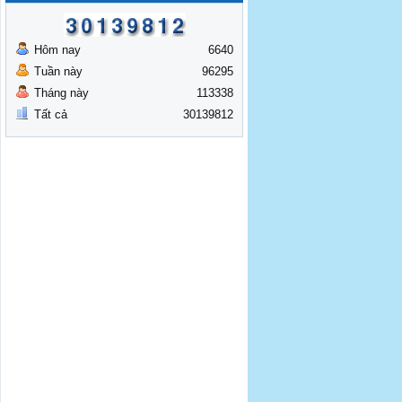
Hôm nay
6640
Tuần này
96295
Tháng này
113338
Tất cả
30139812