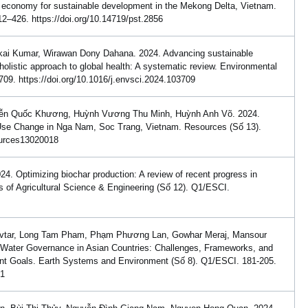
ural economy for sustainable development in the Mekong Delta, Vietnam.
2–426. https://doi.org/10.14719/pst.2856
i Kumar, Wirawan Dony Dahana. 2024. Advancing sustainable
holistic approach to global health: A systematic review. Environmental
09. https://doi.org/10.1016/j.envsci.2024.103709
ễn Quốc Khương, Huỳnh Vương Thu Minh, Huỳnh Anh Võ. 2024.
d Use Change in Nga Nam, Soc Trang, Vietnam. Resources (Số 13).
ources13020018
 Optimizing biochar production: A review of recent progress in
rs of Agricultural Science & Engineering (Số 12). Q1/ESCI.
vtar, Long Tam Pham, Phạm Phương Lan, Gowhar Meraj, Mansour
 Water Governance in Asian Countries: Challenges, Frameworks, and
t Goals. Earth Systems and Environment (Số 8). Q1/ESCI. 181-205.
-1