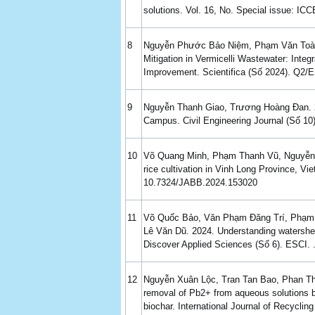
solutions. Vol. 16, No. Special issue: IC
8
Nguyễn Phước Bảo Niệm, Phạm Văn Toàn, 
Mitigation in Vermicelli Wastewater: Inte
Improvement. Scientifica (Số 2024). Q2/E
9
Nguyễn Thanh Giao, Trương Hoàng Đan. 20
Campus. Civil Engineering Journal (Số 10
10
Võ Quang Minh, Phạm Thanh Vũ, Nguyễn Tha
rice cultivation in Vinh Long Province, Vi
10.7324/JABB.2024.153020
11
Võ Quốc Bảo, Văn Phạm Đăng Trí, Phạm 
Lê Văn Dũ. 2024. Understanding watershed
Discover Applied Sciences (Số 6). ESCI. 
12
Nguyễn Xuân Lộc, Tran Tan Bao, Phan T
removal of Pb2+ from aqueous solutions 
biochar. International Journal of Recyclin