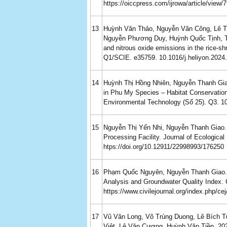
https://oiccpress.com/ijrowa/article/view/
13
Huỳnh Văn Thảo, Nguyễn Văn Công, Lê T
Nguyễn Phương Duy, Huỳnh Quốc Tịnh, T
and nitrous oxide emissions in the rice-s
Q1/SCIE. e35759. 10.1016/j.heliyon.2024
14
Huỳnh Thị Hồng Nhiên, Nguyễn Thanh Giao.
in Phu My Species – Habitat Conservation
Environmental Technology (Số 25). Q3. 10
15
Nguyễn Thị Yến Nhi, Nguyễn Thanh Giao.
Processing Facility. Journal of Ecologica
htps://doi.org/10.12911/22998993/176250
16
Phạm Quốc Nguyên, Nguyễn Thanh Giao. 20
Analysis and Groundwater Quality Index. 
https://www.civilejournal.org/index.php/cej
17
Vũ Văn Long, Võ Trùng Duong, Lê Bích 
Việt, Lê Văn Cương, Huỳnh Văn Tiền. 202