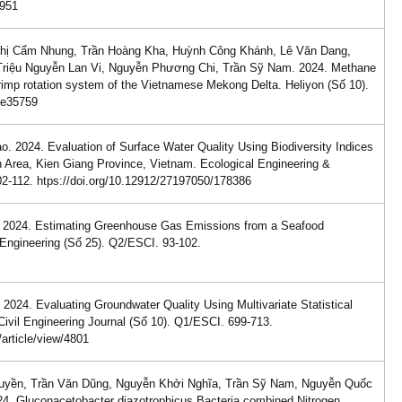
7951
hị Cẩm Nhung, Trần Hoàng Kha, Huỳnh Công Khánh, Lê Văn Dang,
riệu Nguyễn Lan Vi, Nguyễn Phương Chi, Trần Sỹ Nam. 2024. Methane
hrimp rotation system of the Vietnamese Mekong Delta. Heliyon (Số 10).
.e35759
 2024. Evaluation of Surface Water Quality Using Biodiversity Indices
 Area, Kien Giang Province, Vietnam. Ecological Engineering &
2-112. htps://doi.org/10.12912/27197050/178386
 2024. Estimating Greenhouse Gas Emissions from a Seafood
l Engineering (Số 25). Q2/ESCI. 93-102.
24. Evaluating Groundwater Quality Using Multivariate Statistical
Civil Engineering Journal (Số 10). Q1/ESCI. 699-713.
/article/view/4801
Tuyền, Trần Văn Dũng, Nguyễn Khởi Nghĩa, Trần Sỹ Nam, Nguyễn Quốc
4. Gluconacetobacter diazotrophicus Bacteria combined Nitrogen