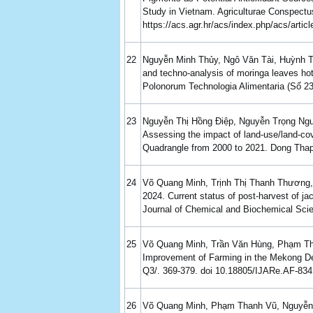
Study in Vietnam. Agriculturae Conspectus
https://acs.agr.hr/acs/index.php/acs/artic
22
Nguyễn Minh Thủy, Ngô Văn Tài, Huỳnh 
and techno-analysis of moringa leaves hot
Polonorum Technologia Alimentaria (Số 23
23
Nguyễn Thị Hồng Điệp, Nguyễn Trọng Ng
Assessing the impact of land-use/land-co
Quadrangle from 2000 to 2021. Dong Thap 
24
Võ Quang Minh, Trịnh Thị Thanh Thương,
2024. Current status of post-harvest of jac
Journal of Chemical and Biochemical Scie
25
Võ Quang Minh, Trần Văn Hùng, Phạm Thanh
Improvement of Farming in the Mekong Delt
Q3/. 369-379. doi 10.18805/IJARe.AF-834
26
Võ Quang Minh, Phạm Thanh Vũ, Nguyễn 