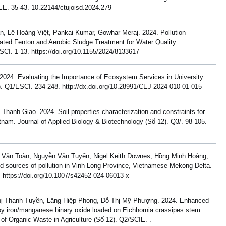
CEE. 35-43. 10.22144/ctujoisd.2024.279
Lê Hoàng Việt, Pankai Kumar, Gowhar Meraj. 2024. Pollution
grated Fenton and Aerobic Sludge Treatment for Water Quality
SCI. 1-13. https://doi.org/10.1155/2024/8133617
24. Evaluating the Importance of Ecosystem Services in University
). Q1/ESCI. 234-248. http://dx.doi.org/10.28991/CEJ-2024-010-01-015
nh Giao. 2024. Soil properties characterization and constraints for
etnam. Journal of Applied Biology & Biotechnology (Số 12). Q3/. 98-105.
Văn Toàn, Nguyễn Văn Tuyến, Nigel Keith Downes, Hồng Minh Hoàng,
 sources of pollution in Vinh Long Province, Vietnamese Mekong Delta.
. https://doi.org/10.1007/s42452-024-06013-x
hị Thanh Tuyền, Lăng Hiệp Phong, Đỗ Thị Mỹ Phượng. 2024. Enhanced
by iron/manganese binary oxide loaded on Eichhornia crassipes stem
g of Organic Waste in Agriculture (Số 12). Q2/SCIE. .