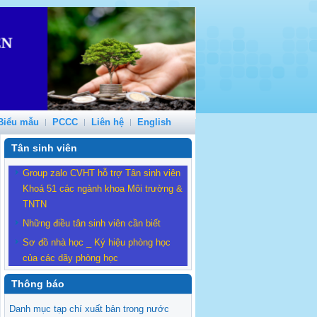
Biểu mẫu
PCCC
Liên hệ
English
Tân sinh viên
Group zalo CVHT hỗ trợ Tân sinh viên
Khoá 51 các ngành khoa Môi trường &
TNTN
Những điều tân sinh viên cần biết
Sơ đồ nhà học _ Ký hiệu phòng học
của các dãy phòng học
Thông báo
Danh mục tạp chí xuất bản trong nước