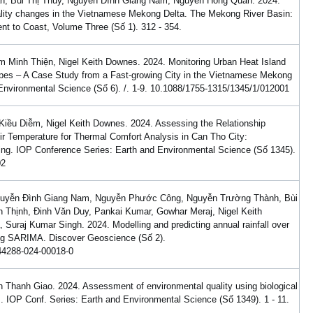
n, Bùi Thị Thủy, Nguyễn Đình Giang Nam, Nguyen Hong Quan. 2024.
ality changes in the Vietnamese Mekong Delta. The Mekong River Basin:
t to Coast, Volume Three (Số 1). 312 - 354.
Minh Thiện, Nigel Keith Downes. 2024. Monitoring Urban Heat Island
 Types – A Case Study from a Fast-growing City in the Vietnamese Mekong
Environmental Science (Số 6). /. 1-9. 10.1088/1755-1315/1345/1/012001
iều Diễm, Nigel Keith Downes. 2024. Assessing the Relationship
r Temperature for Thermal Comfort Analysis in Can Tho City:
nning. IOP Conference Series: Earth and Environmental Science (Số 1345).
02
guyễn Đình Giang Nam, Nguyễn Phước Công, Nguyễn Trường Thành, Bùi
 Thịnh, Đinh Văn Duy, Pankai Kumar, Gowhar Meraj, Nigel Keith
Suraj Kumar Singh. 2024. Modelling and predicting annual rainfall over
g SARIMA. Discover Geoscience (Số 2).
/s44288-024-00018-0
hanh Giao. 2024. Assessment of environmental quality using biological
. IOP Conf. Series: Earth and Environmental Science (Số 1349). 1 - 11.