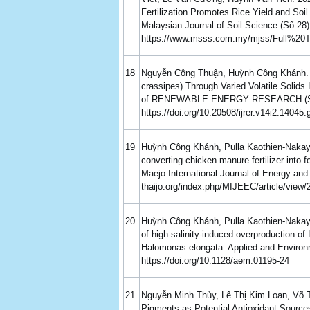
Fertilization Promotes Rice Yield and So
Malaysian Journal of Soil Science (Số 28
https://www.msss.com.my/mjss/Full%20T
18
Nguyễn Công Thuận, Huỳnh Công Khánh. 2
crassipes) Through Varied Volatile Sol
of RENEWABLE ENERGY RESEARCH (Số 
https://doi.org/10.20508/ijrer.v14i2.14045
19
Huỳnh Công Khánh, Pulla Kaothien-Nakaya
converting chicken manure fertilizer into 
Maejo International Journal of Energy and
thaijo.org/index.php/MIJEEC/article/view
20
Huỳnh Công Khánh, Pulla Kaothien-Nakay
of high-salinity-induced overproduction of 
Halomonas elongata. Applied and Environm
https://doi.org/10.1128/aem.01195-24
21
Nguyễn Minh Thủy, Lê Thị Kim Loan, Võ T
Pigments as Potential Antioxidant Source