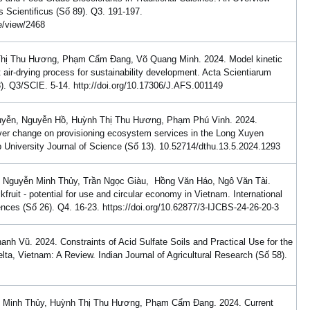
 Scientificus (Số 89). Q3. 191-197.
le/view/2468
Thị Thu Hương, Phạm Cẩm Đang, Võ Quang Minh. 2024. Model kinetic
 air-drying process for sustainability development. Acta Scientiarum
). Q3/SCIE. 5-14. http://doi.org/10.17306/J.AFS.001149
uyễn, Nguyễn Hồ, Huỳnh Thị Thu Hương, Phạm Phú Vinh. 2024.
ver change on provisioning ecosystem services in the Long Xuyen
University Journal of Science (Số 13). 10.52714/dthu.13.5.2024.1293
 Nguyễn Minh Thủy, Trần Ngọc Giàu, Hồng Văn Háo, Ngô Văn Tài.
kfruit - potential for use and circular economy in Vietnam. International
nces (Số 26). Q4. 16-23. https://doi.org/10.62877/3-IJCBS-24-26-20-3
 Vũ. 2024. Constraints of Acid Sulfate Soils and Practical Use for the
a, Vietnam: A Review. Indian Journal of Agricultural Research (Số 58).
Minh Thủy, Huỳnh Thị Thu Hương, Phạm Cẩm Đang. 2024. Current