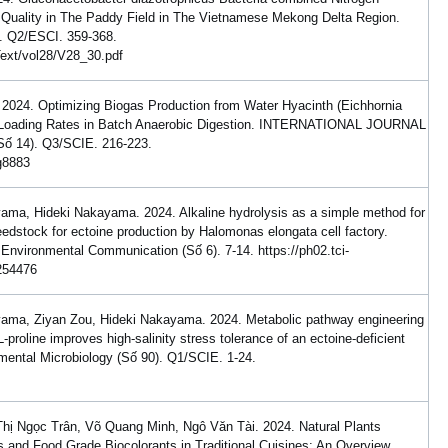
il Quality in The Paddy Field in The Vietnamese Mekong Delta Region.
). Q2/ESCI. 359-368.
ext/vol28/V28_30.pdf
024. Optimizing Biogas Production from Water Hyacinth (Eichhornia
ids Loading Rates in Batch Anaerobic Digestion. INTERNATIONAL JOURNAL
14). Q3/SCIE. 216-223.
.g8883
ma, Hideki Nakayama. 2024. Alkaline hydrolysis as a simple method for
feedstock for ectoine production by Halomonas elongata cell factory.
 Environmental Communication (Số 6). 7-14. https://ph02.tci-
/254476
ama, Ziyan Zou, Hideki Nakayama. 2024. Metabolic pathway engineering
L-proline improves high-salinity stress tolerance of an ectoine-deficient
ental Microbiology (Số 90). Q1/SCIE. 1-24.
hị Ngọc Trân, Võ Quang Minh, Ngô Văn Tài. 2024. Natural Plants
s and Food Grade Biocolorants in Traditional Cuisines: An Overview