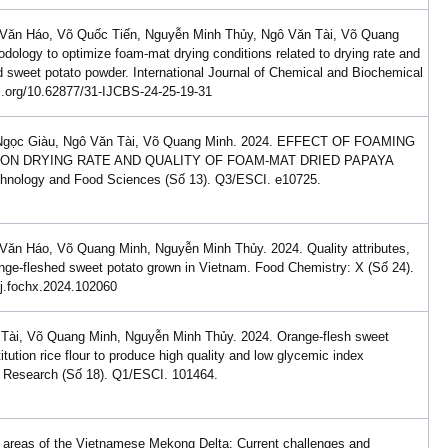
 Văn Háo, Võ Quốc Tiến, Nguyễn Minh Thủy, Ngô Văn Tài, Võ Quang
ology to optimize foam-mat drying conditions related to drying rate and
d sweet potato powder. International Journal of Chemical and Biochemical
oi.org/10.62877/31-IJCBS-24-25-19-31
 Ngọc Giàu, Ngô Văn Tài, Võ Quang Minh. 2024. EFFECT OF FOAMING
N DRYING RATE AND QUALITY OF FOAM-MAT DRIED PAPAYA
chnology and Food Sciences (Số 13). Q3/ESCI. e10725.
ăn Háo, Võ Quang Minh, Nguyễn Minh Thủy. 2024. Quality attributes,
orange-fleshed sweet potato grown in Vietnam. Food Chemistry: X (Số 24).
/j.fochx.2024.102060
Tài, Võ Quang Minh, Nguyễn Minh Thủy. 2024. Orange-flesh sweet
itution rice flour to produce high quality and low glycemic index
od Research (Số 18). Q1/ESCI. 101464.
l areas of the Vietnamese Mekong Delta: Current challenges and