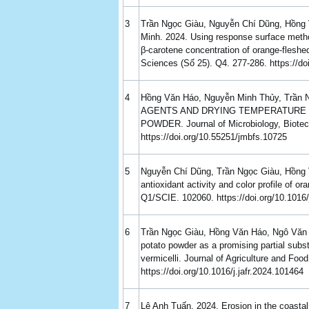
3
Trần Ngọc Giàu, Nguyễn Chí Dũng, Hồng
Minh. 2024. Using response surface method
β-carotene concentration of orange-fleshe
Sciences (Số 25). Q4. 277-286. https://d
4
Hồng Văn Háo, Nguyễn Minh Thủy, Trần
AGENTS AND DRYING TEMPERATURE O
POWDER. Journal of Microbiology, Biote
https://doi.org/10.55251/jmbfs.10725
5
Nguyễn Chí Dũng, Trần Ngọc Giàu, Hồng V
antioxidant activity and color profile of 
Q1/SCIE. 102060. https://doi.org/10.1016
6
Trần Ngọc Giàu, Hồng Văn Háo, Ngô Văn 
potato powder as a promising partial subst
vermicelli. Journal of Agriculture and Fo
https://doi.org/10.1016/j.jafr.2024.101464
7
Lê Anh Tuấn. 2024. Erosion in the coasta