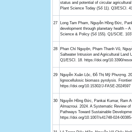
status and potential of circular agricult
Plant Science Today (Số 11). Q3/ESCI. 41
27
Long Tam Pham, Nguyễn Hồng Đức, Panka
development through planetary health – A 
Science & Policy (Số 155). Q1/SCIE. 1037
28
Phan Chí Nguyện, Phạm Thanh Vũ, Nguy
Saltwater Intrusion and Agricultural Lan
Q1/ESCI. 18. https://doi.org/10.3390/res
29
Nguyễn Xuân Lộc, Đỗ Thị Mỹ Phượng. 2024.
lignocellulosic biomass pyrolysis. Frontie
https://doi.org/10.15302/J-FASE-2024597
30
Nguyễn Hồng Đức, Pankai Kumar, Ram A
Almazroui. 2024. A Systematic Review of
Pathways Toward Sustainable Developmen
https://doi.org/10.1007/s41748-024-00385