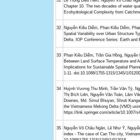
31
Lê Trọng Diệu Hiền, Nguyễn Võ Châu Ngâ
Chapter 10. The two decades of water qu
Ecohydrological Complexity from Catchmen
32
Nguyễn Kiều Diễm, Phan Kiều Diễm, Phạm 
Spatial Variability over Urban Structure
Delta. IOP Conference Series: Earth and 
33
Phan Kiều Diễm, Trần Gia Hồng, Nguyễn K
Between Land Surface Temperature and Ai
Implications for Sustainable Spatial Pla
1-11. doi:10.1088/1755-1315/1345/1/0120
34
Huỳnh Vương Thu Minh, Trần Văn Tỷ, N
Thị Bích Liên, Nguyễn Văn Toàn, Lâm Văn
Downes, Md. Simul Bhuyan, Shruti Kanga, 
the Vietnamese Mekong Delta (VMD) usin
https://link.springer.com/article/10.1007
35
Nguyễn Võ Châu Ngân, Lê Như Ý, Nguyễn T
index - The case of Can Tho city, Vietnam
10.1088/1755-1315/1349/1/012018