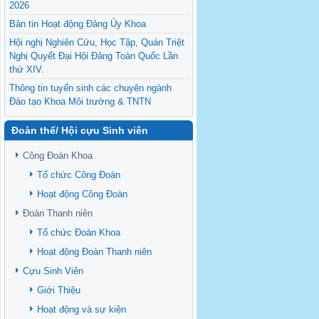
2026
Bản tin Hoạt động Đảng Ủy Khoa
Hội nghị Nghiên Cứu, Học Tập, Quán Triệt
Nghị Quyết Đại Hội Đảng Toàn Quốc Lần
thứ XIV.
Thông tin tuyển sinh các chuyên ngành
Đào tạo Khoa Môi trường & TNTN
Feasibility evaluation of using cattle
Đoàn thể/ Hội cựu Sinh viên
manure for biogas production: A case study
under household conditions in the
Công Đoàn Khoa
Vietnamese Mekong Delta
Tổ chức Công Đoàn
Sediment properties in flood-based farming
systems in the Vietnamese upstream
Hoạt động Công Đoàn
Mekong Delta
Đoàn Thanh niên
Danh mục tạp chí xuất bản Quốc Tế 2026
Tổ chức Đoàn Khoa
Danh Mục các Đề Tài NCKH cấp Tỉnh năm
Hoạt động Đoàn Thanh niên
2024
Cựu Sinh Viên
Văn bản - Quy định
Giới Thiệu
Ban chấp hành Đảng bộ khoa
Hoạt động và sự kiện