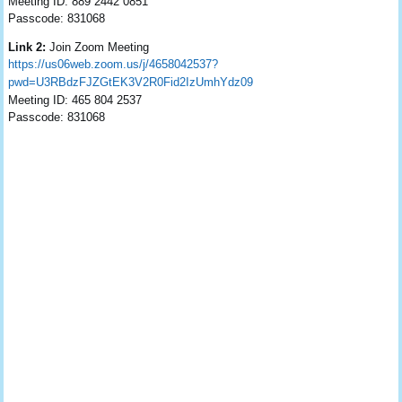
Meeting ID: 889 2442 0851
Passcode: 831068
Link 2:
Join Zoom Meeting
https://us06web.zoom.us/j/4658042537?
pwd=U3RBdzFJZGtEK3V2R0Fid2IzUmhYdz09
Meeting ID: 465 804 2537
Passcode: 831068