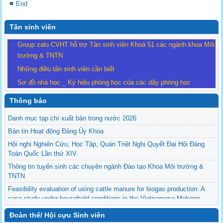
End
Tân sinh viên
Group zalo CVHT hỗ trợ Tân sinh viên Khoá 51 các ngành khoa Môi
trường & TNTN
Những điều tân sinh viên cần biết
Sơ đồ nhà học _ Ký hiệu phòng học của các dãy phòng học
Thông báo
Danh mục tạp chí xuất bản trong nước 2026
Bản tin Hoạt động Đảng Ủy Khoa
Hội nghị Nghiên Cứu, Học Tập, Quán Triệt Nghị Quyết Đại Hội Đảng
Toàn Quốc Lần thứ XIV.
Thông tin tuyển sinh các chuyên ngành Đào tạo Khoa Môi trường &
TNTN
Feasibility evaluation of using cattle manure for biogas production: A
case study under household conditions in the Vietnamese Mekong
Delta
Đoàn thể/ Hội cựu Sinh viên
Sediment properties in flood-based farming systems in the Vietnamese