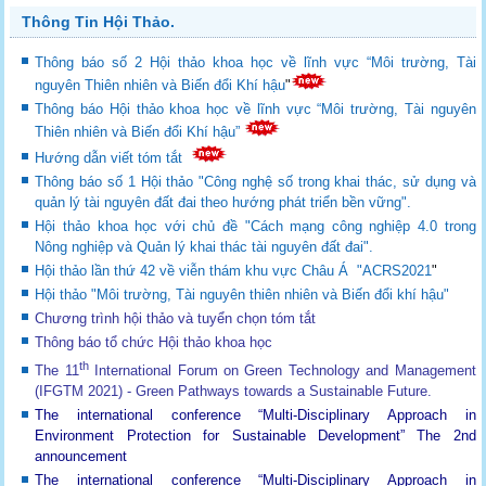
Thông Tin Hội Thảo.
Thông báo số 2 Hội thảo khoa học về lĩnh vực “Môi trường, Tài
nguyên Thiên nhiên và Biến đổi Khí hậu
"
Thông báo Hội thảo khoa học về lĩnh vực “Môi trường, Tài nguyên
Thiên nhiên và Biến đổi Khí hậu”
Hướng dẫn viết tóm tắt
Thông báo số 1 Hội thảo "Công nghệ số trong khai thác, sử dụng và
quản lý tài nguyên đất đai theo hướng phát triển bền vững".
Hội thảo khoa học với chủ đề "Cách mạng công nghiệp 4.0 trong
Nông nghiệp và Quản lý khai thác tài nguyên đất đai".
Hội thảo lần thứ 42 về viễn thám khu vực Châu Á "ACRS2021
"
Hội thảo "Môi trường, Tài nguyên thiên nhiên và Biến đổi khí hậu"
Chương trình hội thảo và tuyển chọn tóm tắt
Thông báo tổ chức Hội thảo khoa học
th
The 11
International Forum on Green Technology and Management
(IFGTM 2021) - Green Pathways towards a Sustainable Future
.
The international conference “Multi-Disciplinary Approach in
Environment Protection for Sustainable Development”
The 2nd
announcement
The international conference “Multi-Disciplinary Approach in