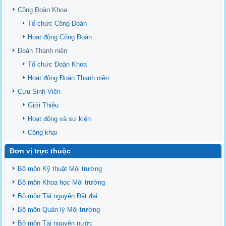
upstream Mekong Delta
Công Đoàn Khoa
Danh mục tạp chí xuất bản Quốc Tế 2026
Tổ chức Công Đoàn
Danh Mục các Đề Tài NCKH cấp Tỉnh năm 2024
Hoạt động Công Đoàn
Văn bản - Quy định
Đoàn Thanh niên
Ban chấp hành Đảng bộ khoa
Tổ chức Đoàn Khoa
Hoạt động Đoàn Thanh niên
Cựu Sinh Viên
Giới Thiệu
Hoạt động và sự kiện
Công khai
Đơn vị trực thuộc
Bô môn Kỹ thuật Môi trường
Bộ môn Khoa học Môi trường
Bộ môn Tài nguyên Đất đai
Bộ môn Quản lý Môi trường
Bộ môn Tài nguyên nước