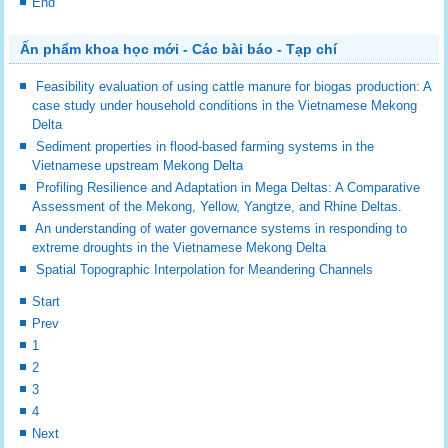
End
Ấn phẩm khoa học mới - Các bài báo - Tạp chí
Feasibility evaluation of using cattle manure for biogas production: A
case study under household conditions in the Vietnamese Mekong
Delta
Sediment properties in flood-based farming systems in the
Vietnamese upstream Mekong Delta
Profiling Resilience and Adaptation in Mega Deltas: A Comparative
Assessment of the Mekong, Yellow, Yangtze, and Rhine Deltas.
An understanding of water governance systems in responding to
extreme droughts in the Vietnamese Mekong Delta
Spatial Topographic Interpolation for Meandering Channels
Start
Prev
1
2
3
4
Next