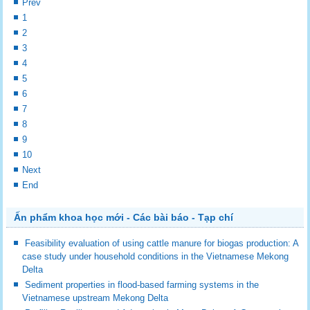
Prev
1
2
3
4
5
6
7
8
9
10
Next
End
Ấn phẩm khoa học mới - Các bài báo - Tạp chí
Feasibility evaluation of using cattle manure for biogas production: A
case study under household conditions in the Vietnamese Mekong
Delta
Sediment properties in flood-based farming systems in the
Vietnamese upstream Mekong Delta