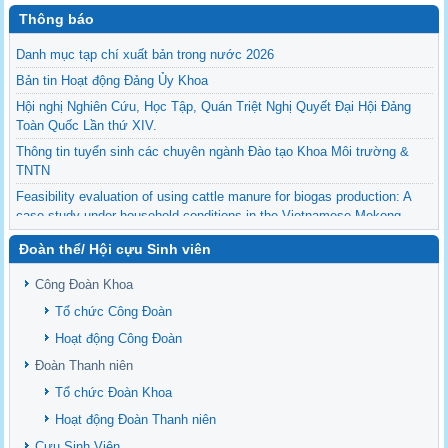
Thông báo
Danh mục tạp chí xuất bản trong nước 2026
Bản tin Hoạt động Đảng Ủy Khoa
Hội nghị Nghiên Cứu, Học Tập, Quán Triệt Nghị Quyết Đại Hội Đảng
Toàn Quốc Lần thứ XIV.
Thông tin tuyển sinh các chuyên ngành Đào tạo Khoa Môi trường &
TNTN
Feasibility evaluation of using cattle manure for biogas production: A
case study under household conditions in the Vietnamese Mekong
Delta
Đoàn thể/ Hội cựu Sinh viên
Sediment properties in flood-based farming systems in the Vietnamese
upstream Mekong Delta
Công Đoàn Khoa
Danh mục tạp chí xuất bản Quốc Tế 2026
Tổ chức Công Đoàn
Danh Mục các Đề Tài NCKH cấp Tỉnh năm 2024
Hoạt động Công Đoàn
Văn bản - Quy định
Đoàn Thanh niên
Ban chấp hành Đảng bộ khoa
Tổ chức Đoàn Khoa
Hoạt động Đoàn Thanh niên
Cựu Sinh Viên