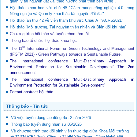
quản lý tài nguyên đất đai theo hướng phát triển bền vững".
Hội thảo khoa học với chủ đề "Cách mạng công nghiệp 4.0 trong
Nông nghiệp và Quản lý khai thác tài nguyên đất đai".
Hội thảo lần thứ 42 về viễn thám khu vực Châu Á "ACRS2021
"
Hội thảo "Môi trường, Tài nguyên thiên nhiên và Biến đổi khí hậu"
Chương trình hội thảo và tuyển chọn tóm tắt
Thông báo tổ chức Hội thảo khoa học
th
The 11
International Forum on Green Technology and Management
(IFGTM 2021) - Green Pathways towards a Sustainable Future
.
The international conference “Multi-Disciplinary Approach in
Environment Protection for Sustainable Development”
The 2nd
announcement
The international conference “Multi-Disciplinary Approach in
Environment Protection for Sustainable Development”
Format abstract hội thảo.
Thông báo - Tin tức
Về việc tuyển dụng lao động đợt 2 năm 2026
Thông báo tuyển dụng nhân sự 05/2026
Về chương trình trao đổi sinh viên thực tập giữa Khoa Môi trường
và TNTN (CENRes), Công ty TNHH Xây Dựng - Công Nghệ Môi