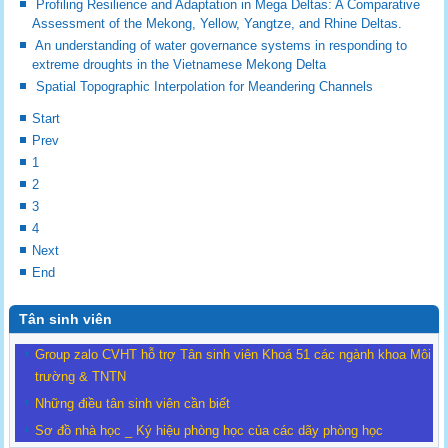
Profiling Resilience and Adaptation in Mega Deltas: A Comparative
Assessment of the Mekong, Yellow, Yangtze, and Rhine Deltas.
An understanding of water governance systems in responding to
extreme droughts in the Vietnamese Mekong Delta
Spatial Topographic Interpolation for Meandering Channels
Start
Prev
1
2
3
4
Next
End
Tân sinh viên
Group zalo CVHT hỗ trợ Tân sinh viên Khoá 51 các ngành khoa Môi
trường & TNTN
Những điều tân sinh viên cần biết
Sơ đồ nhà học _ Ký hiệu phòng học của các dãy phòng học