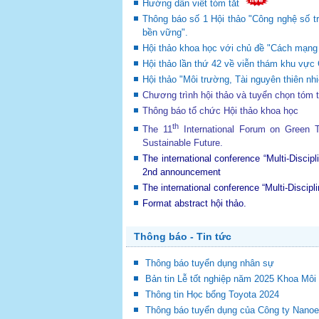
Hướng dẫn viết tóm tắt
Thông báo số 1 Hội thảo "Công nghệ số tr
bền vững".
Hội thảo khoa học với chủ đề "Cách mạng c
Hội thảo lần thứ 42 về viễn thám khu v
Hội thảo "Môi trường, Tài nguyên thiên nhi
Chương trình hội thảo và tuyển chọn tóm 
Thông báo tổ chức Hội thảo khoa học
th
The 11
International Forum on Green
Sustainable Future
.
The international conference “Multi-Disci
2nd announcement
The international conference “Multi-Disci
Format abstract hội thảo.
Thông báo - Tin tức
Thông báo tuyển dụng nhân sự
Bản tin Lễ tốt nghiệp năm 2025 Khoa Mô
Thông tin Học bổng Toyota 2024
Thông báo tuyển dụng của Công ty Nano