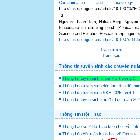
Contamination and Toxicology
. 
http://link.springer.com/article/10.1007%2F
Nguyen Thanh Tam, Hakan Berg, Nguyen Van 
fenobucarb on climbing perch (
Anabas tes
Science and Pollution Research. Springer. p
http://link.springer.com/article/10.1007/s11
Trang trước
Trang sau
Thông tin tuyển sinh các chuyên ng
Thông tin tuyển sinh Khoa Môi trường & 
Thông báo tuyển sinh đào tạo trình dộ thạ
Thông báo tuyển sinh SĐH 2025 - đợt 1.
Thông tin tuyển sinh sau đại học năm 20
Thông Tin Hội Thảo.
Thông báo số 2 Hội thảo khoa học về lĩnh 
Thông báo Hội thảo khoa học về lĩnh vực 