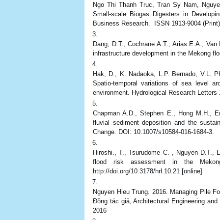
Ngo Thi Thanh Truc, Tran Sy Nam, Nguyen
Small-scale Biogas Digesters in Developin
Business Research. ISSN 1913-9004 (Print)
Dang, D.T., Cochrane A.T., Arias E.A., Van 
infrastructure development in the Mekong fl
Hak, D., K. Nadaoka, L.P. Bernado, V.L. Ph
Spatio-temporal variations of sea level 
environment. Hydrological Research Letters 1
Chapman A.D., Stephen E., Hong M.H., Emm
fluvial sediment deposition and the sustai
Change. DOI: 10.1007/s10584-016-1684-3.
Hiroshi., T., Tsurudome C. , Nguyen D.T., L
flood risk assessment in the Mekong
http://doi.org/10.3178/hrl.10.21 [online]
Nguyen Hieu Trung. 2016. Managing Pile Fou
Đồng tác giả, Architectural Engineering a
2016