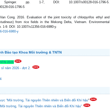
Springer. pp. 1-7, DOI: 10.1007/s00128-016-1796-5.
s00128-016-1796-5
Cong. 2016. Evaluation of the joint toxicity of chlorpyrifos ethyl and
tudineus
) from rice fields in the Mekong Delta, Vietnam. Environmental
p. 1-9. DOI: 10.1007/s11356-016-6980-y.
356-016-6980-y
ành Đào tạo Khoa Môi trường & TNTN
TNTN 2026
c sĩ năm 2026 - đợt 2.
24
vực “Môi trường, Tài nguyên Thiên nhiên và Biến đổi Khí hậu
"
“Môi trường, Tài nguyên Thiên nhiên và Biến đổi Khí hậu”