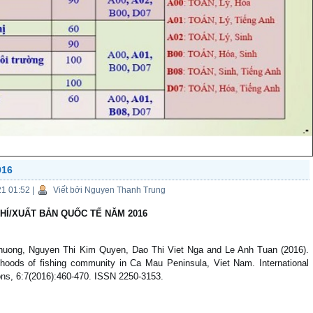
016
21 01:52
|
Viết bởi Nguyen Thanh Trung
HÍ/XUẤT BẢN QUỐC TẾ NĂM 2016
huong, Nguyen Thi Kim Quyen, Dao Thi Viet Nga and Le Anh Tuan (2016).
lihoods of fishing community in Ca Mau Peninsula, Viet Nam. International
ions, 6:7(2016):460-470. ISSN 2250-3153.