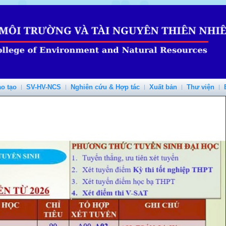
o tạo
SV-HV-NCS
Nghiên cứu & Hợp tác
Xuất bản
Thư viện