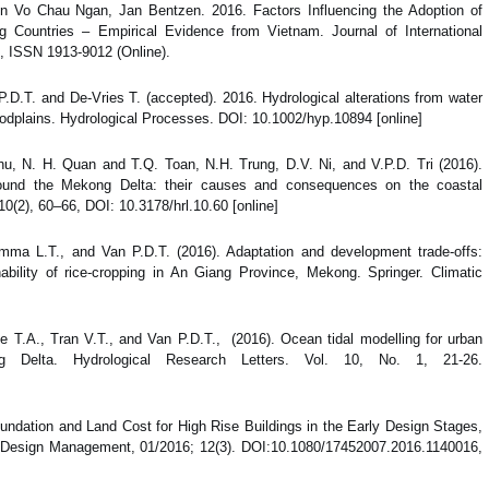
 Vo Chau Ngan, Jan Bentzen. 2016. Factors Influencing the Adoption of
g Countries – Empirical Evidence from Vietnam. Journal of International
, ISSN 1913-9012 (Online).
P.D.T. and De-Vries T. (accepted). 2016. Hydrological alterations from water
oodplains. Hydrological Processes. DOI: 10.1002/hyp.10894 [online]
u, N. H. Quan and T.Q. Toan, N.H. Trung, D.V. Ni, and V.P.D. Tri (2016).
around the Mekong Delta: their causes and consequences on the coastal
0(2), 60–66, DOI: 10.3178/hrl.10.60 [online]
a L.T., and Van P.D.T. (2016). Adaptation and development trade-offs:
nability of rice-cropping in An Giang Province, Mekong. Springer. Climatic
e T.A., Tran V.T., and Van P.D.T., (2016). Ocean tidal modelling for urban
 Delta. Hydrological Research Letters. Vol. 10, No. 1, 21-26.
ndation and Land Cost for High Rise Buildings in the Early Design Stages,
nd Design Management, 01/2016; 12(3). DOI:10.1080/17452007.2016.1140016,