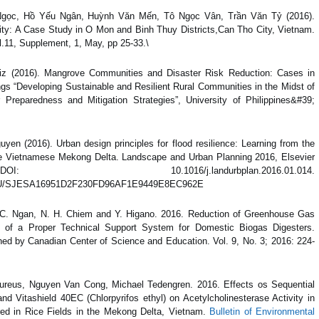
gọc, Hồ Yếu Ngân, Huỳnh Văn Mến, Tô Ngọc Vân, Trần Văn Tỷ (2016).
ty: A Case Study in O Mon and Binh Thuy Districts,Can Tho City, Vietnam.
l.11, Supplement, 1, May, pp 25-33.\
iz (2016). Mangrove Communities and Disaster Risk Reduction: Cases in
gs “Developing Sustainable and Resilient Rural Communities in the Midst of
Preparedness and Mitigation Strategies”, University of Philippines&#39;
en (2016). Urban design principles for flood resilience: Learning from the
 the Vietnamese Mekong Delta. Landscape and Urban Planning 2016, Elsevier
1016/j.landurbplan.2016.01.014.
EMP_U/SJESA16951D2F230FD96AF1E9449E8EC962E
. C. Ngan, N. H. Chiem and Y. Higano. 2016. Reduction of Greenhouse Gas
n of a Proper Technical Support System for Domestic Biogas Digesters.
hed by Canadian Center of Science and Education. Vol. 9, No. 3; 2016: 224-
reus, Nguyen Van Cong, Michael Tedengren. 2016. Effects os Sequential
d Vitashield 40EC (Chlorpyrifos ethyl) on Acetylcholinesterase Activity in
red in Rice Fields in the Mekong Delta, Vietnam.
Bulletin of Environmental