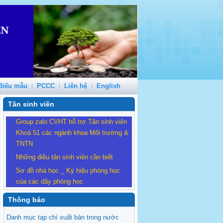
Biểu mẫu
PCCC
Liên hệ
English
Tân sinh viên
Group zalo CVHT hỗ trợ Tân sinh viên
Khoá 51 các ngành khoa Môi trường &
TNTN
Những điều tân sinh viên cần biết
Sơ đồ nhà học _ Ký hiệu phòng học
của các dãy phòng học
Thông báo
Danh mục tạp chí xuất bản trong nước