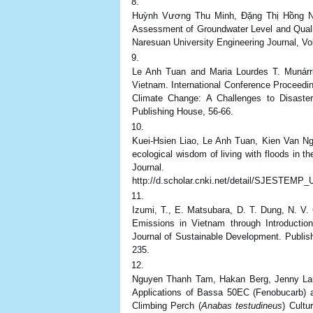
Huỳnh Vương Thu Minh, Đặng Thị Hồng N
Assessment of Groundwater Level and Quali
Naresuan University Engineering Journal, Vo
Le Anh Tuan and Maria Lourdes T. Munárr
Vietnam. International Conference Proceedin
Climate Change: A Challenges to Disaster 
Publishing House, 56-66.
Kuei-Hsien Liao, Le Anh Tuan, Kien Van Nguy
ecological wisdom of living with floods in
Journal. DOI: 10.
http://d.scholar.cnki.net/detail/SJEST
Izumi, T., E. Matsubara, D. T. Dung, N. V
Emissions in Vietnam through Introductio
Journal of Sustainable Development. Publis
235.
Nguyen Thanh Tam, Hakan Berg, Jenny Lau
Applications of Bassa 50EC (Fenobucarb) an
Climbing Perch (
Anabas testudineus
) Cultu