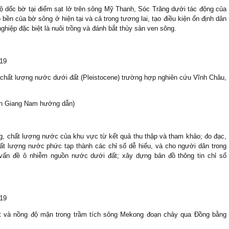
 độ dốc bờ tại điểm sạt lở trên sông Mỹ Thanh, Sóc Trăng dưới tác động của
̣ bền của bờ sông ở hiện tại và cả trong tương lai, tạo điều kiện ổn định dân
hiệp đặc biệt là nuôi trồng và đánh bắt thủy sản ven sông.
019
 chất lượng nước dưới đất (Pleistocene) trường hợp nghiên cứu Vĩnh Châu,
nh Giang Nam hướng dẫn)
ng, chất lượng nước của khu vực từ kết quả thu thập và tham khảo; đo đạc,
 lượng nước phức tạp thành các chỉ số dễ hiểu, và cho người dân trong
́c vấn đề ô nhiễm nguồn nước dưới đất; xây dựng bản đồ thông tin chỉ số
019
ạt và nồng độ mặn trong trầm tích sông Mekong đoạn chảy qua Đồng bằng