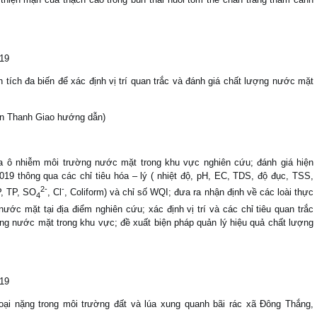
019
tích đa biến để xác định vị trí quan trắc và đánh giá chất lượng nước mặt
n Thanh Giao hướng dẫn)
a ô nhiễm môi trường nước mặt trong khu vực nghiên cứu; đánh giá hiện
19 thông qua các chỉ tiêu hóa – lý ( nhiệt độ, pH, EC, TDS, độ đục, TSS,
2-
-
P, TP, SO
, Cl
, Coliform) và chỉ số WQI; đưa ra nhận định về các loài thực
4
nước mặt tại địa điểm nghiên cứu; xác định vị trí và các chỉ tiêu quan trắc
ng nước mặt trong khu vực; đề xuất biện pháp quản lý hiệu quả chất lượng
019
oại nặng trong môi trường đất và lúa xung quanh bãi rác xã Đông Thắng,