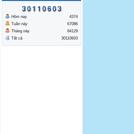
Hôm nay
4374
Tuần này
67086
Tháng này
84129
Tất cả
30110603