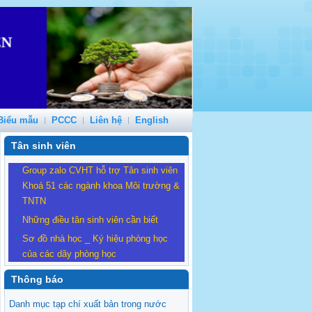
Biểu mẫu
PCCC
Liên hệ
English
Tân sinh viên
Group zalo CVHT hỗ trợ Tân sinh viên
Khoá 51 các ngành khoa Môi trường &
TNTN
Những điều tân sinh viên cần biết
Sơ đồ nhà học _ Ký hiệu phòng học
của các dãy phòng học
Thông báo
Danh mục tạp chí xuất bản trong nước