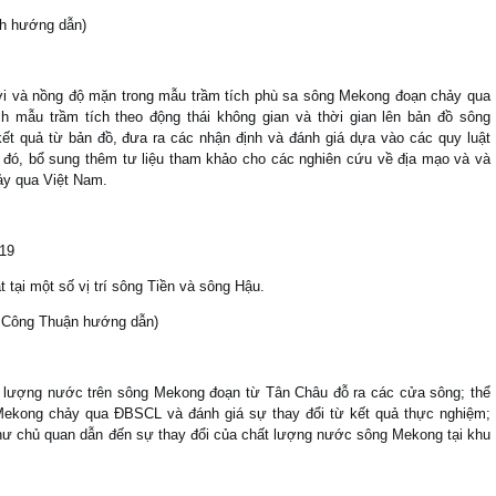
nh hướng dẫn)
ới và nồng độ mặn trong mẫu trầm tích phù sa sông Mekong đoạn chảy qua
 mẫu trầm tích theo động thái không gian và thời gian lên bản đồ sông
 quả từ bản đồ, đưa ra các nhận định và đánh giá dựa vào các quy luật
Từ đó, bổ sung thêm tư liệu tham khảo cho các nghiên cứu về địa mạo và và
ảy qua Việt Nam.
019
 tại một số vị trí sông Tiền và sông Hậu.
 Công Thuận hướng dẫn)
 lượng nước trên sông Mekong đoạn từ Tân Châu đỗ ra các cửa sông; thể
 Mekong chảy qua ĐBSCL và đánh giá sự thay đổi từ kết quả thực nghiệm;
ư chủ quan dẫn đến sự thay đổi của chất lượng nước sông Mekong tại khu