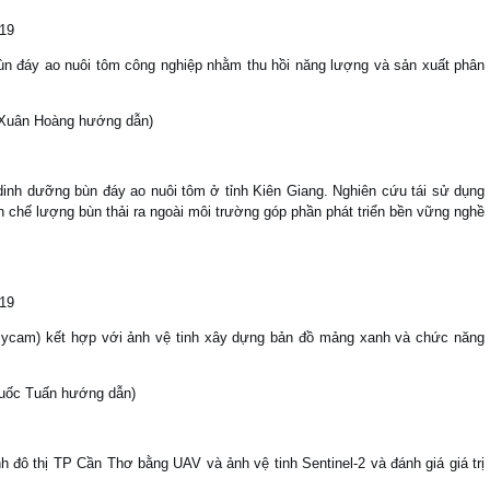
019
bùn đáy ao nuôi tôm công nghiệp nhằm thu hồi năng lượng và sản xuất phân
 Xuân Hoàng hướng dẫn)
dinh dưỡng bùn đáy ao nuôi tôm ở tỉnh Kiên Giang. Nghiên cứu tái sử dụng
 chế lượng bùn thải ra ngoài môi trường góp phần phát triển bền vững nghề
019
lycam) kết hợp với ảnh vệ tinh xây dựng bản đồ mảng xanh và chức năng
Quốc Tuấn hướng dẫn)
đô thị TP Cần Thơ bằng UAV và ảnh vệ tinh Sentinel-2 và đánh giá giá trị