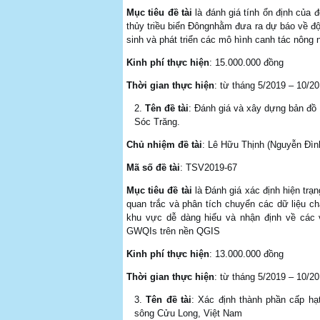
Mục tiêu đề tài
là đánh giá tính ổn định của
thủy triều biển Đôngnhằm đưa ra dự báo về đô
sinh và phát triển các mô hình canh tác nông ng
Kinh phí thực hiện
: 15.000.000 đồng
Thời gian thực hiện
: từ tháng 5/2019 – 10/2
Tên đề tài
: Đánh giá và xây dựng bản đồ
Sóc Trăng.
Chủ nhiệm đề tài
: Lê Hữu Thịnh (Nguyễn Đì
Mã số đề tài
: TSV2019-67
Mục tiêu đề tài
là Đánh giá xác định hiện trạ
quan trắc và phân tích chuyển các dữ liệu chất
khu vực dễ dàng hiểu và nhận định về ca
GWQIs trên nền QGIS
Kinh phí thực hiện
: 13.000.000 đồng
Thời gian thực hiện
: từ tháng 5/2019 – 10/2
Tên đề tài
: Xác định thành phần cấp h
sông Cửu Long, Việt Nam