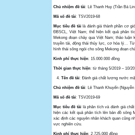
Chủ nhiệm đề tài
: Lê Thanh Huy (Trần Bá Li
Mã số đề tài
: TSV2019-68
Mục tiêu đề tài
là đánh giá thành phần cơ gi
ĐBSCL, Việt Nam; thể hiện kết quả phân tích
Mekong đoạn chảy qua Việt Nam; thảo luận kết
truyền tải, động thái thủy lực, cơ hóa lý… 
hình thái sông ngòi cho sông Mekong đoạn ch
Kinh phí thực hiện
: 15.000.000 đồng
Thời gian thực hiện
: từ tháng 5/2019 – 10/2
Tên đề tài
: Đánh giá chất lượng nước mặt
Chủ nhiệm đề tài
: Lê Thanh Khuyến (Nguyễn
Mã số đề tài
: TSV2019-69
Mục tiêu đề tài
là phân tích và đánh giá chất
hiện các kết quả phân tích lên bản đồ sông
xác định các nguyên nhân khách quan cũng nh
vực nghiên cứu.
Kinh phí thực hiện
: 2.725.000 đồng