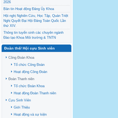
2026
Bản tin Hoạt động Đảng Ủy Khoa
Hội nghị Nghiên Cứu, Học Tập, Quán Triệt
Nghị Quyết Đại Hội Đảng Toàn Quốc Lần
thứ XIV.
Thông tin tuyển sinh các chuyên ngành
Đào tạo Khoa Môi trường & TNTN
Feasibility evaluation of using cattle
Đoàn thể/ Hội cựu Sinh viên
manure for biogas production: A case study
under household conditions in the
Công Đoàn Khoa
Vietnamese Mekong Delta
Tổ chức Công Đoàn
Sediment properties in flood-based farming
NEXT
systems in the Vietnamese upstream
Hoạt động Công Đoàn
Mekong Delta
Đoàn Thanh niên
Danh mục tạp chí xuất bản Quốc Tế 2026
Tổ chức Đoàn Khoa
Danh Mục các Đề Tài NCKH cấp Tỉnh năm
Hoạt động Đoàn Thanh niên
2024
Cựu Sinh Viên
Văn bản - Quy định
Giới Thiệu
Ban chấp hành Đảng bộ khoa
Hoạt động và sự kiện