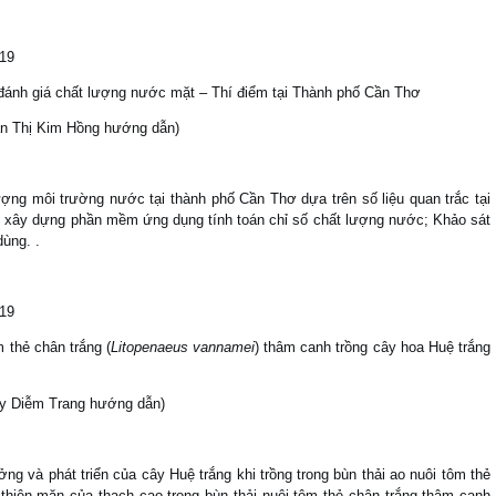
019
 đánh giá chất lượng nước mặt – Thí điểm tại Thành phố Cần Thơ
ần Thị Kim Hồng hướng dẫn)
ượng môi trường nước tại thành phố Cần Thơ dựa trên số liệu quan trắc tại
ế; xây dựng phần mềm ứng dụng tính toán chỉ số chất lượng nước; Khảo sát
ùng. .
019
 thẻ chân trắng (
Litopenaeus vannamei
) thâm canh trồng cây hoa Huệ trắng
ụy Diễm Trang hướng dẫn)
ng và phát triển của cây Huệ trắng khi trồng trong bùn thải ao nuôi tôm thẻ
thiện mặn của thạch cao trong bùn thải nuôi tôm thẻ chân trắng thâm canh