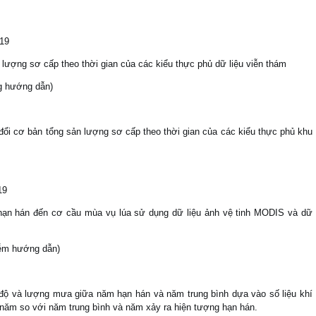
019
n lượng sơ cấp theo thời gian của các kiểu thực phủ dữ liệu viễn thám
ng hướng dẫn)
 đổi cơ bản tổng sản lượng sơ cấp theo thời gian của các kiểu thực phủ khu
19
hạn hán đến cơ cầu mùa vụ lúa sử dụng dữ liệu ảnh vệ tinh MODIS và dữ
iễm hướng dẫn)
t độ và lượng mưa giữa năm hạn hán và năm trung bình dựa vào số liệu khí
 năm so với năm trung bình và năm xảy ra hiện tượng hạn hán.