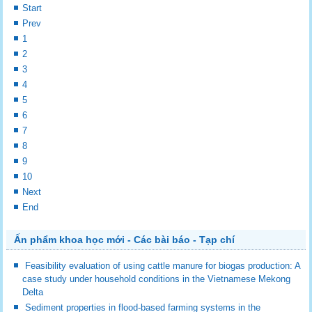
Start
Prev
1
2
3
4
5
6
7
8
9
10
Next
End
Ấn phẩm khoa học mới - Các bài báo - Tạp chí
Feasibility evaluation of using cattle manure for biogas production: A
case study under household conditions in the Vietnamese Mekong
Delta
Sediment properties in flood-based farming systems in the