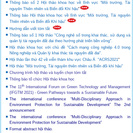
Thông báo số 2 Hội thảo khoa học về lĩnh vực “Môi trường, Tài
nguyên Thiên nhiên và Biến đổi Khí hậu
"
Thông báo Hội thảo khoa học về lĩnh vực “Môi trường, Tài nguyên
Thiên nhiên và Biến đổi Khí hậu”
Hướng dẫn viết tóm tắt
Thông báo số 1 Hội thảo "Công nghệ số trong khai thác, sử dụng và
quản lý tài nguyên đất đai theo hướng phát triển bền vững".
Hội thảo khoa học với chủ đề "Cách mạng công nghiệp 4.0 trong
Nông nghiệp và Quản lý khai thác tài nguyên đất đai".
Hội thảo lần thứ 42 về viễn thám khu vực Châu Á "ACRS2021
"
Hội thảo "Môi trường, Tài nguyên thiên nhiên và Biến đổi khí hậu"
Chương trình hội thảo và tuyển chọn tóm tắt
Thông báo tổ chức Hội thảo khoa học
th
The 11
International Forum on Green Technology and Management
(IFGTM 2021) - Green Pathways towards a Sustainable Future
.
The international conference “Multi-Disciplinary Approach in
Environment Protection for Sustainable Development”
The 2nd
announcement
The international conference “Multi-Disciplinary Approach in
Environment Protection for Sustainable Development”
Format abstract hội thảo.