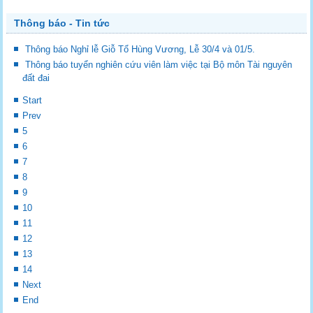
Thông báo - Tin tức
Thông báo Nghỉ lễ Giỗ Tổ Hùng Vương, Lễ 30/4 và 01/5.
Thông báo tuyển nghiên cứu viên làm việc tại Bộ môn Tài nguyên
đất đai
Start
Prev
5
6
7
8
9
10
11
12
13
14
Next
End