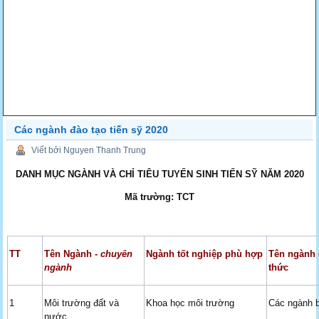
Các ngành đào tạo tiến sỹ 2020
Viết bởi Nguyen Thanh Trung
DANH MỤC NGÀNH VÀ CHỈ TIÊU TUYỂN SINH TIẾN SỸ NĂM 2020
Mã trường: TCT
TT
Tên Ngành -
chuyên
Ngành tốt nghiệp phù hợp
Tên ngành 
ngành
thức
1
Môi trường đất và
Khoa học môi trường
Các ngành b
nước