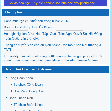
Sơ đồ nhà học _ Ký hiệu phòng học của các dãy phòng học
Thông báo
Danh mục tạp chí xuất bản trong nước 2026
Bản tin Hoạt động Đảng Ủy Khoa
Hội nghị Nghiên Cứu, Học Tập, Quán Triệt Nghị Quyết Đại Hội Đảng
Toàn Quốc Lần thứ XIV.
Thông tin tuyển sinh các chuyên ngành Đào tạo Khoa Môi trường &
TNTN
Feasibility evaluation of using cattle manure for biogas production: A
case study under household conditions in the Vietnamese Mekong
Delta
Đoàn thể/ Hội cựu Sinh viên
Sediment properties in flood-based farming systems in the Vietnamese
upstream Mekong Delta
Công Đoàn Khoa
Danh mục tạp chí xuất bản Quốc Tế 2026
Tổ chức Công Đoàn
Danh Mục các Đề Tài NCKH cấp Tỉnh năm 2024
Hoạt động Công Đoàn
Văn bản - Quy định
Đoàn Thanh niên
Ban chấp hành Đảng bộ khoa
Tổ chức Đoàn Khoa