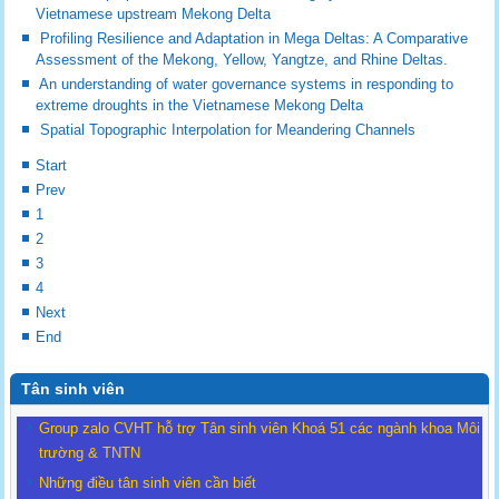
Vietnamese upstream Mekong Delta
Profiling Resilience and Adaptation in Mega Deltas: A Comparative
Assessment of the Mekong, Yellow, Yangtze, and Rhine Deltas.
An understanding of water governance systems in responding to
extreme droughts in the Vietnamese Mekong Delta
Spatial Topographic Interpolation for Meandering Channels
Start
Prev
1
2
3
4
Next
End
Tân sinh viên
Group zalo CVHT hỗ trợ Tân sinh viên Khoá 51 các ngành khoa Môi
trường & TNTN
Những điều tân sinh viên cần biết