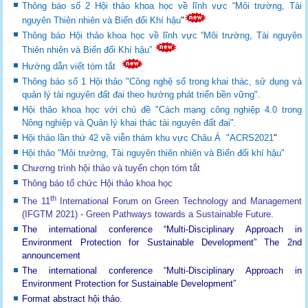
Thông báo số 2 Hội thảo khoa học về lĩnh vực “Môi trường, Tài
nguyên Thiên nhiên và Biến đổi Khí hậu
"
Thông báo Hội thảo khoa học về lĩnh vực “Môi trường, Tài nguyên
Thiên nhiên và Biến đổi Khí hậu”
Hướng dẫn viết tóm tắt
Thông báo số 1 Hội thảo "Công nghệ số trong khai thác, sử dụng và
quản lý tài nguyên đất đai theo hướng phát triển bền vững".
Hội thảo khoa học với chủ đề "Cách mạng công nghiệp 4.0 trong
Nông nghiệp và Quản lý khai thác tài nguyên đất đai".
Hội thảo lần thứ 42 về viễn thám khu vực Châu Á "ACRS2021
"
Hội thảo "Môi trường, Tài nguyên thiên nhiên và Biến đổi khí hậu"
Chương trình hội thảo và tuyển chọn tóm tắt
Thông báo tổ chức Hội thảo khoa học
th
The 11
International Forum on Green Technology and Management
(IFGTM 2021) - Green Pathways towards a Sustainable Future
.
The international conference “Multi-Disciplinary Approach in
Environment Protection for Sustainable Development”
The 2nd
announcement
The international conference “Multi-Disciplinary Approach in
Environment Protection for Sustainable Development”
Format abstract hội thảo.