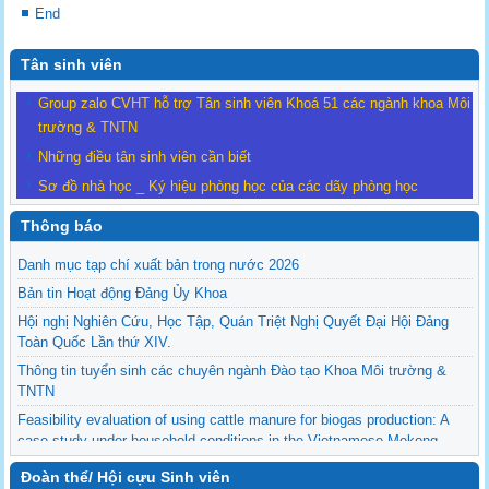
End
Tân sinh viên
Group zalo CVHT hỗ trợ Tân sinh viên Khoá 51 các ngành khoa Môi
trường & TNTN
Những điều tân sinh viên cần biết
Sơ đồ nhà học _ Ký hiệu phòng học của các dãy phòng học
Thông báo
Danh mục tạp chí xuất bản trong nước 2026
Bản tin Hoạt động Đảng Ủy Khoa
Hội nghị Nghiên Cứu, Học Tập, Quán Triệt Nghị Quyết Đại Hội Đảng
Toàn Quốc Lần thứ XIV.
Thông tin tuyển sinh các chuyên ngành Đào tạo Khoa Môi trường &
TNTN
Feasibility evaluation of using cattle manure for biogas production: A
case study under household conditions in the Vietnamese Mekong
Delta
Đoàn thể/ Hội cựu Sinh viên