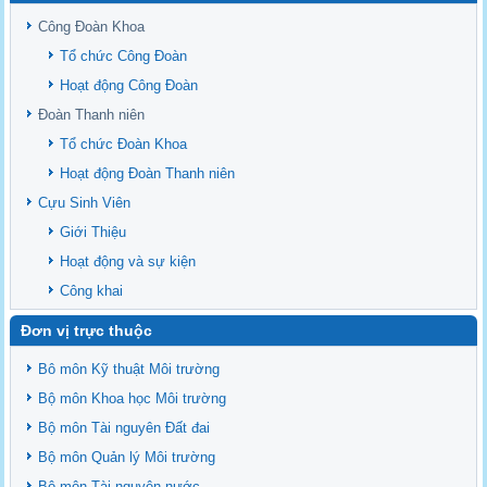
Sediment properties in flood-based farming systems in the Vietnamese
upstream Mekong Delta
Công Đoàn Khoa
Danh mục tạp chí xuất bản Quốc Tế 2026
Tổ chức Công Đoàn
Danh Mục các Đề Tài NCKH cấp Tỉnh năm 2024
Hoạt động Công Đoàn
Văn bản - Quy định
Đoàn Thanh niên
Ban chấp hành Đảng bộ khoa
Tổ chức Đoàn Khoa
Hoạt động Đoàn Thanh niên
Cựu Sinh Viên
Giới Thiệu
Hoạt động và sự kiện
Công khai
Đơn vị trực thuộc
Bô môn Kỹ thuật Môi trường
Bộ môn Khoa học Môi trường
Bộ môn Tài nguyên Đất đai
Bộ môn Quản lý Môi trường
Bộ môn Tài nguyên nước