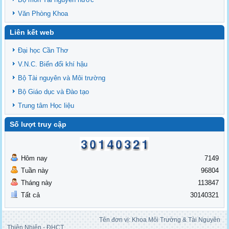
Văn Phòng Khoa
Liên kết web
Đại học Cần Thơ
V.N.C. Biến đổi khí hậu
Bộ Tài nguyên và Môi trường
Bộ Giáo dục và Đào tạo
Trung tâm Học liệu
Số lượt truy cập
Hôm nay
7149
Tuần này
96804
Tháng này
113847
Tất cả
30140321
Tên đơn vị: Khoa Môi Trường & Tài Nguyên
Thiên Nhiên - ĐHCT