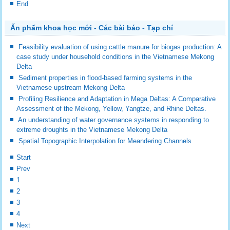
End
Ấn phẩm khoa học mới - Các bài báo - Tạp chí
Feasibility evaluation of using cattle manure for biogas production: A
case study under household conditions in the Vietnamese Mekong
Delta
Sediment properties in flood-based farming systems in the
Vietnamese upstream Mekong Delta
Profiling Resilience and Adaptation in Mega Deltas: A Comparative
Assessment of the Mekong, Yellow, Yangtze, and Rhine Deltas.
An understanding of water governance systems in responding to
extreme droughts in the Vietnamese Mekong Delta
Spatial Topographic Interpolation for Meandering Channels
Start
Prev
1
2
3
4
Next