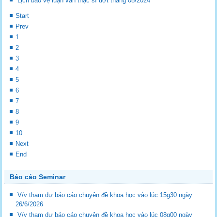
Lịch bảo vệ luận văn thạc sĩ đợt tháng 08/2024
Start
Prev
1
2
3
4
5
6
7
8
9
10
Next
End
Báo cáo Seminar
V/v tham dự báo cáo chuyên đề khoa học vào lúc 15g30 ngày
26/6/2026
V/v tham dự báo cáo chuyên đề khoa học vào lúc 08g00 ngày