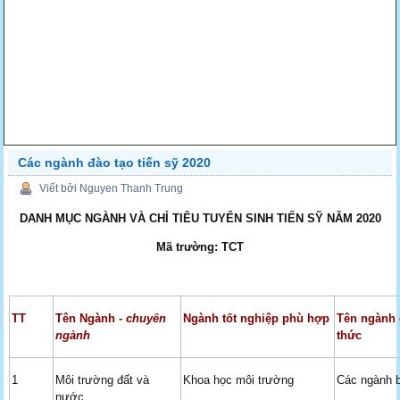
Các ngành đào tạo tiến sỹ 2020
Viết bởi Nguyen Thanh Trung
DANH MỤC NGÀNH VÀ CHỈ TIÊU TUYỂN SINH TIẾN SỸ NĂM 2020
Mã trường: TCT
TT
Tên Ngành -
chuyên
Ngành tốt nghiệp phù hợp
Tên ngành 
ngành
thức
1
Môi trường đất và
Khoa học môi trường
Các ngành b
nước