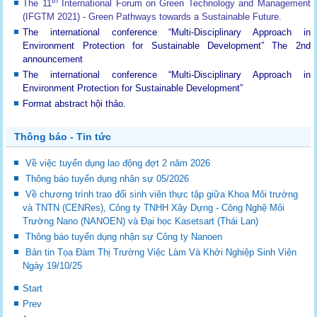
The 11
International Forum on Green Technology and Management
(IFGTM 2021) - Green Pathways towards a Sustainable Future
.
The international conference “Multi-Disciplinary Approach in
Environment Protection for Sustainable Development”
The 2nd
announcement
The international conference “Multi-Disciplinary Approach in
Environment Protection for Sustainable Development”
Format abstract hội thảo.
Thông báo - Tin tức
Về việc tuyển dụng lao động đợt 2 năm 2026
Thông báo tuyển dụng nhân sự 05/2026
Về chương trình trao đổi sinh viên thực tập giữa Khoa Môi trường
và TNTN (CENRes), Công ty TNHH Xây Dựng - Công Nghệ Môi
Trường Nano (NANOEN) và Đại học Kasetsart (Thái Lan)
Thông báo tuyển dụng nhận sự Công ty Nanoen
Bản tin Tọa Đàm Thị Trường Việc Làm Và Khởi Nghiệp Sinh Viên
Ngày 19/10/25
Start
Prev