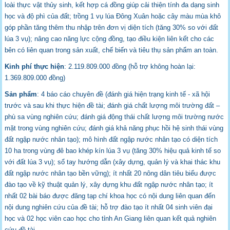
loài thực vật thủy sinh, kết hợp cá đồng giúp cải thiện tính đa dạng sinh
học và độ phì của đất; trồng 1 vụ lúa Đông Xuân hoặc cây màu mùa khô
góp phần tăng thêm thu nhập trên đơn vị diện tích (tăng 30% so với đất
lúa 3 vụ); nâng cao năng lực cộng đồng, tạo điều kiện liên kết cho các
bên có liên quan trong sản xuất, chế biến và tiêu thụ sản phẩm an toàn.
Kinh phí thực hiện
: 2.119.809.000 đồng (hỗ trợ không hoàn lại:
1.369.809.000 đồng)
Sản phẩm
: 4 báo cáo chuyên đề (đánh giá hiện trạng kinh tế - xã hội
trước và sau khi thực hiện đề tài; đánh giá chất lượng môi trường đất –
phù sa vùng nghiên cứu; đánh giá động thái chất lượng môi trường nước
mặt trong vùng nghiên cứu; đánh giá khả năng phục hồi hệ sinh thái vùng
đất ngập nước nhân tạo); mô hình đất ngập nước nhân tạo có diện tích
10 ha trong vùng đê bao khép kín lúa 3 vụ (tăng 30% hiệu quả kinh tế so
với đất lúa 3 vụ); sổ tay hướng dẫn (xây dựng, quản lý và khai thác khu
đất ngập nước nhân tạo bền vững); ít nhất 20 nông dân tiêu biểu được
đào tạo về kỹ thuật quản lý, xây dựng khu đất ngập nước nhân tạo; ít
nhất 02 bài báo được đăng tạp chí khoa học có nội dung liên quan đến
nội dung nghiên cứu của đề tài; hỗ trợ đào tạo ít nhất 04 sinh viên đại
học và 02 học viên cao học cho tỉnh An Giang liên quan kết quả nghiên
cứu đề tài.