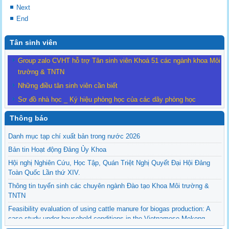
Next
End
Tân sinh viên
Group zalo CVHT hỗ trợ Tân sinh viên Khoá 51 các ngành khoa Môi
trường & TNTN
Những điều tân sinh viên cần biết
Sơ đồ nhà học _ Ký hiệu phòng học của các dãy phòng học
Thông báo
Danh mục tạp chí xuất bản trong nước 2026
Bản tin Hoạt động Đảng Ủy Khoa
Hội nghị Nghiên Cứu, Học Tập, Quán Triệt Nghị Quyết Đại Hội Đảng
Toàn Quốc Lần thứ XIV.
Thông tin tuyển sinh các chuyên ngành Đào tạo Khoa Môi trường &
TNTN
Feasibility evaluation of using cattle manure for biogas production: A
case study under household conditions in the Vietnamese Mekong
Delta