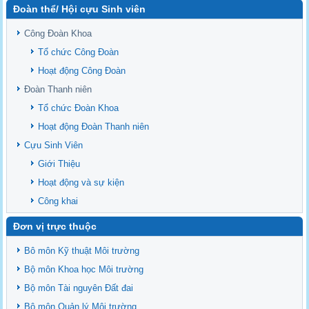
Đoàn thể/ Hội cựu Sinh viên
Sediment properties in flood-based farming systems in the Vietnamese
upstream Mekong Delta
Công Đoàn Khoa
Danh mục tạp chí xuất bản Quốc Tế 2026
Tổ chức Công Đoàn
Danh Mục các Đề Tài NCKH cấp Tỉnh năm 2024
Hoạt động Công Đoàn
Văn bản - Quy định
Đoàn Thanh niên
Ban chấp hành Đảng bộ khoa
Tổ chức Đoàn Khoa
Hoạt động Đoàn Thanh niên
Cựu Sinh Viên
Giới Thiệu
Hoạt động và sự kiện
Công khai
Đơn vị trực thuộc
Bô môn Kỹ thuật Môi trường
Bộ môn Khoa học Môi trường
Bộ môn Tài nguyên Đất đai
Bộ môn Quản lý Môi trường