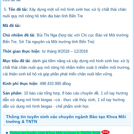
5.
Tên đề tài:
Xây dựng một số mô hình sinh học xử lý chất thải chăn
nuôi quy mô nông hộ trên địa bàn tỉnh Bến Tre
Mã đề tài:
Chủ nhiệm đề tài
: Bùi Thị Nga (hợp tác với Chi cục Bảo vệ Môi trường
Bến Tre, Sở Tài nguyên và Môi trường tỉnh Bến Tre)
Thời gian thực hiện
: từ tháng 9/2018 – 12/2018
Mục tiêu đề tài
: đánh giá tiềm năng và xây dựng mô hình sinh học xử lý
chất thải chăn nuôi quy mô nông hộ nhằm kiểm soát ô nhiễm môi trường,
cải thiện sinh kế hộ và góp phần phát triển chăn nuôi bền vững.
Kinh phí thực hiện
: 498.433.000 đồng
Sản phẩm
: 10 báo cáo tổng hợp, 8 báo cáo chuyên đề, 1 sổ tay hướng
dẫn sử dụng mô hình biogas –cá - thực vật thủy sinh, 1 sổ tay hướng
dẫn sử dụng mô hình biogas - chế phẩm sinh học.
Thông tin tuyển sinh các chuyên ngành Đào tạo Khoa Môi
trường & TNTN
Thông tin tuyển sinh Khoa Môi trường & TNTN 2026