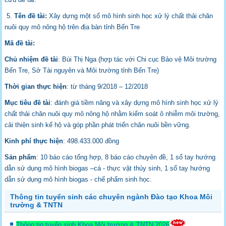
5.
Tên đề tài:
Xây dựng một số mô hình sinh học xử lý chất thải chăn
nuôi quy mô nông hộ trên địa bàn tỉnh Bến Tre
Mã đề tài:
Chủ nhiệm đề tài
: Bùi Thị Nga (hợp tác với Chi cục Bảo vệ Môi trường
Bến Tre, Sở Tài nguyên và Môi trường tỉnh Bến Tre)
Thời gian thực hiện
: từ tháng 9/2018 – 12/2018
Mục tiêu đề tài
: đánh giá tiềm năng và xây dựng mô hình sinh học xử lý
chất thải chăn nuôi quy mô nông hộ nhằm kiểm soát ô nhiễm môi trường,
cải thiện sinh kế hộ và góp phần phát triển chăn nuôi bền vững.
Kinh phí thực hiện
: 498.433.000 đồng
Sản phẩm
: 10 báo cáo tổng hợp, 8 báo cáo chuyên đề, 1 sổ tay hướng
dẫn sử dụng mô hình biogas –cá - thực vật thủy sinh, 1 sổ tay hướng
dẫn sử dụng mô hình biogas - chế phẩm sinh học.
Thông tin tuyển sinh các chuyên ngành Đào tạo Khoa Môi
trường & TNTN
Thông tin tuyển sinh Khoa Môi trường & TNTN 2026