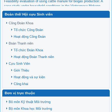
Feasibility evaluation of using cattle manure for biogas production: A
case study under household conditions in the Vietnamese Mekong
Delta
Đoàn thể/ Hội cựu Sinh viên
Sediment properties in flood-based farming systems in the Vietnamese
upstream Mekong Delta
Công Đoàn Khoa
Danh mục tạp chí xuất bản Quốc Tế 2026
Tổ chức Công Đoàn
Danh Mục các Đề Tài NCKH cấp Tỉnh năm 2024
Hoạt động Công Đoàn
Văn bản - Quy định
Đoàn Thanh niên
Ban chấp hành Đảng bộ khoa
Tổ chức Đoàn Khoa
Hoạt động Đoàn Thanh niên
Cựu Sinh Viên
Giới Thiệu
Hoạt động và sự kiện
Công khai
Đơn vị trực thuộc
Bô môn Kỹ thuật Môi trường
Bộ môn Khoa học Môi trường