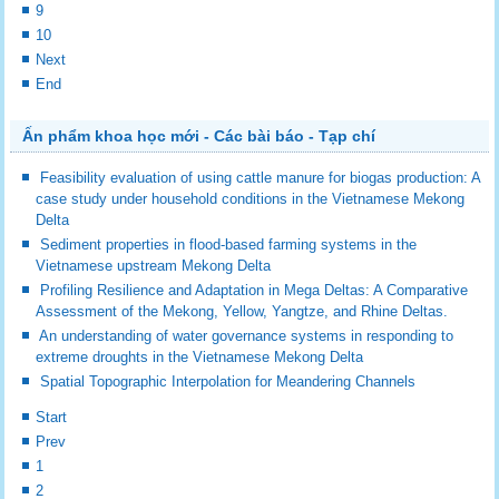
9
10
Next
End
Ấn phẩm khoa học mới - Các bài báo - Tạp chí
Feasibility evaluation of using cattle manure for biogas production: A
case study under household conditions in the Vietnamese Mekong
Delta
Sediment properties in flood-based farming systems in the
Vietnamese upstream Mekong Delta
Profiling Resilience and Adaptation in Mega Deltas: A Comparative
Assessment of the Mekong, Yellow, Yangtze, and Rhine Deltas.
An understanding of water governance systems in responding to
extreme droughts in the Vietnamese Mekong Delta
Spatial Topographic Interpolation for Meandering Channels
Start
Prev
1
2