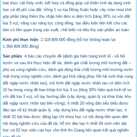
loài thực vật thủy sinh, kết hợp cá đồng giúp cải thiện tính đa dạng sinh
học và độ phì của đất; trồng 1 vụ lúa Đông Xuân hoặc cây màu mùa khô
góp phần tăng thêm thu nhập trên đơn vị diện tích (tăng 30% so với đất
lúa 3 vụ); nâng cao năng lực cộng đồng, tạo điều kiện liên kết cho các
bên có liên quan trong sản xuất, chế biến và tiêu thụ sản phẩm an toàn.
Kinh phí thực hiện
: 2.119.809.000 đồng (hỗ trợ không hoàn lại:
1.369.809.000 đồng)
Sản phẩm
: 4 báo cáo chuyên đề (đánh giá hiện trạng kinh tế - xã hội
trước và sau khi thực hiện đề tài; đánh giá chất lượng môi trường đất –
phù sa vùng nghiên cứu; đánh giá động thái chất lượng môi trường nước
mặt trong vùng nghiên cứu; đánh giá khả năng phục hồi hệ sinh thái vùng
đất ngập nước nhân tạo); mô hình đất ngập nước nhân tạo có diện tích
10 ha trong vùng đê bao khép kín lúa 3 vụ (tăng 30% hiệu quả kinh tế so
với đất lúa 3 vụ); sổ tay hướng dẫn (xây dựng, quản lý và khai thác khu
đất ngập nước nhân tạo bền vững); ít nhất 20 nông dân tiêu biểu được
đào tạo về kỹ thuật quản lý, xây dựng khu đất ngập nước nhân tạo; ít
nhất 02 bài báo được đăng tạp chí khoa học có nội dung liên quan đến
nội dung nghiên cứu của đề tài; hỗ trợ đào tạo ít nhất 04 sinh viên đại
học và 02 học viên cao học cho tỉnh An Giang liên quan kết quả nghiên
cứu đề tài.