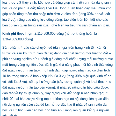
loài thực vật thủy sinh, kết hợp cá đồng giúp cải thiện tính đa dạng sinh
học và độ phì của đất; trồng 1 vụ lúa Đông Xuân hoặc cây màu mùa khô
góp phần tăng thêm thu nhập trên đơn vị diện tích (tăng 30% so với đất
lúa 3 vụ); nâng cao năng lực cộng đồng, tạo điều kiện liên kết cho các
bên có liên quan trong sản xuất, chế biến và tiêu thụ sản phẩm an toàn.
Kinh phí thực hiện
: 2.119.809.000 đồng (hỗ trợ không hoàn lại:
1.369.809.000 đồng)
Sản phẩm
: 4 báo cáo chuyên đề (đánh giá hiện trạng kinh tế - xã hội
trước và sau khi thực hiện đề tài; đánh giá chất lượng môi trường đất –
phù sa vùng nghiên cứu; đánh giá động thái chất lượng môi trường nước
mặt trong vùng nghiên cứu; đánh giá khả năng phục hồi hệ sinh thái vùng
đất ngập nước nhân tạo); mô hình đất ngập nước nhân tạo có diện tích
10 ha trong vùng đê bao khép kín lúa 3 vụ (tăng 30% hiệu quả kinh tế so
với đất lúa 3 vụ); sổ tay hướng dẫn (xây dựng, quản lý và khai thác khu
đất ngập nước nhân tạo bền vững); ít nhất 20 nông dân tiêu biểu được
đào tạo về kỹ thuật quản lý, xây dựng khu đất ngập nước nhân tạo; ít
nhất 02 bài báo được đăng tạp chí khoa học có nội dung liên quan đến
nội dung nghiên cứu của đề tài; hỗ trợ đào tạo ít nhất 04 sinh viên đại
học và 02 học viên cao học cho tỉnh An Giang liên quan kết quả nghiên
cứu đề tài.