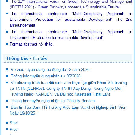
The 11
International Forum on Green Technology and Management
(IFGTM 2021) - Green Pathways towards a Sustainable Future
.
The international conference “Multi-Disciplinary Approach in
Environment Protection for Sustainable Development”
The 2nd
announcement
The international conference “Multi-Disciplinary Approach in
Environment Protection for Sustainable Development”
Format abstract hội thảo.
Thông báo - Tin tức
Về việc tuyển dụng lao động đợt 2 năm 2026
Thông báo tuyển dụng nhân sự 05/2026
Về chương trình trao đổi sinh viên thực tập giữa Khoa Môi trường
và TNTN (CENRes), Công ty TNHH Xây Dựng - Công Nghệ Môi
Trường Nano (NANOEN) và Đại học Kasetsart (Thái Lan)
Thông báo tuyển dụng nhận sự Công ty Nanoen
Bản tin Tọa Đàm Thị Trường Việc Làm Và Khởi Nghiệp Sinh Viên
Ngày 19/10/25
Start
Prev