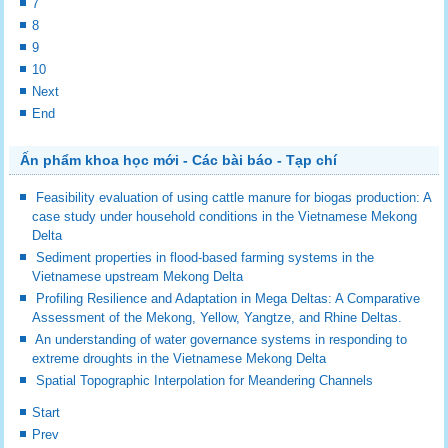
7
8
9
10
Next
End
Ấn phẩm khoa học mới - Các bài báo - Tạp chí
Feasibility evaluation of using cattle manure for biogas production: A
case study under household conditions in the Vietnamese Mekong
Delta
Sediment properties in flood-based farming systems in the
Vietnamese upstream Mekong Delta
Profiling Resilience and Adaptation in Mega Deltas: A Comparative
Assessment of the Mekong, Yellow, Yangtze, and Rhine Deltas.
An understanding of water governance systems in responding to
extreme droughts in the Vietnamese Mekong Delta
Spatial Topographic Interpolation for Meandering Channels
Start
Prev