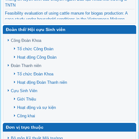
TNTN
Feasibility evaluation of using cattle manure for biogas production: A
case study under household conditions in the Vietnamese Mekong
Delta
Đoàn thể/ Hội cựu Sinh viên
Sediment properties in flood-based farming systems in the Vietnamese
upstream Mekong Delta
Công Đoàn Khoa
Danh mục tạp chí xuất bản Quốc Tế 2026
Tổ chức Công Đoàn
Danh Mục các Đề Tài NCKH cấp Tỉnh năm 2024
Hoạt động Công Đoàn
Văn bản - Quy định
Đoàn Thanh niên
Ban chấp hành Đảng bộ khoa
Tổ chức Đoàn Khoa
Hoạt động Đoàn Thanh niên
Cựu Sinh Viên
Giới Thiệu
Hoạt động và sự kiện
Công khai
Đơn vị trực thuộc
Bô môn Kỹ thuật Môi trường