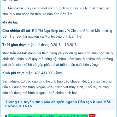
5.
Tên đề tài:
Xây dựng một số mô hình sinh học xử lý chất thải chăn
nuôi quy mô nông hộ trên địa bàn tỉnh Bến Tre
Mã đề tài:
Chủ nhiệm đề tài
: Bùi Thị Nga (hợp tác với Chi cục Bảo vệ Môi trường
Bến Tre, Sở Tài nguyên và Môi trường tỉnh Bến Tre)
Thời gian thực hiện
: từ tháng 9/2018 – 12/2018
Mục tiêu đề tài
: đánh giá tiềm năng và xây dựng mô hình sinh học xử lý
chất thải chăn nuôi quy mô nông hộ nhằm kiểm soát ô nhiễm môi trường,
cải thiện sinh kế hộ và góp phần phát triển chăn nuôi bền vững.
Kinh phí thực hiện
: 498.433.000 đồng
Sản phẩm
: 10 báo cáo tổng hợp, 8 báo cáo chuyên đề, 1 sổ tay hướng
dẫn sử dụng mô hình biogas –cá - thực vật thủy sinh, 1 sổ tay hướng
dẫn sử dụng mô hình biogas - chế phẩm sinh học.
Thông tin tuyển sinh các chuyên ngành Đào tạo Khoa Môi
trường & TNTN
Thông tin tuyển sinh Khoa Môi trường & TNTN 2026