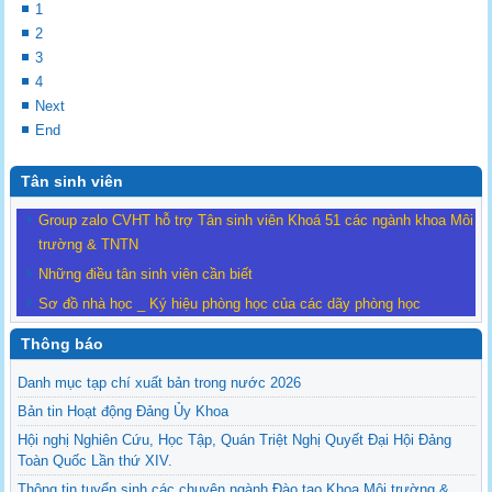
1
2
3
4
Next
End
Tân sinh viên
Group zalo CVHT hỗ trợ Tân sinh viên Khoá 51 các ngành khoa Môi
trường & TNTN
Những điều tân sinh viên cần biết
Sơ đồ nhà học _ Ký hiệu phòng học của các dãy phòng học
Thông báo
Danh mục tạp chí xuất bản trong nước 2026
Bản tin Hoạt động Đảng Ủy Khoa
Hội nghị Nghiên Cứu, Học Tập, Quán Triệt Nghị Quyết Đại Hội Đảng
Toàn Quốc Lần thứ XIV.
Thông tin tuyển sinh các chuyên ngành Đào tạo Khoa Môi trường &