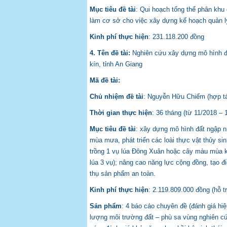
Mục tiêu đề tài
: Qui hoạch tổng thể phân khu
làm cơ sở cho việc xây dựng kế hoạch quản l
Kinh phí thực hiện
: 231.118.200 đồng
4. Tên đề tài:
Nghiên cứu xây dựng mô hình đấ
kín, tỉnh An Giang
Mã đề tài:
Chủ nhiệm đề tài
: Nguyễn Hữu Chiếm (hợp tá
Thời gian thực hiện
: 36 tháng (từ 11/2018 – 
Mục tiêu đề tài
: xây dựng mô hình đất ngập nư
mùa mưa, phát triển các loài thực vật thủy sin
trồng 1 vụ lúa Đông Xuân hoặc cây màu mùa kh
lúa 3 vụ); nâng cao năng lực cộng đồng, tạo đi
thụ sản phẩm an toàn.
Kinh phí thực hiện
: 2.119.809.000 đồng (hỗ t
Sản phẩm
: 4 báo cáo chuyên đề (đánh giá hiện
lượng môi trường đất – phù sa vùng nghiên cứ