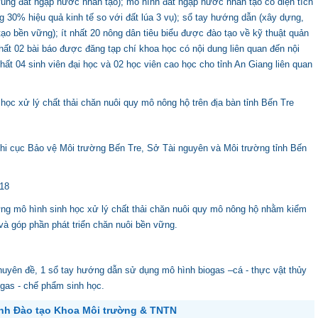
 vùng đất ngập nước nhân tạo); mô hình đất ngập nước nhân tạo có diện tích
ng 30% hiệu quả kinh tế so với đất lúa 3 vụ); sổ tay hướng dẫn (xây dựng,
ạo bền vững); ít nhất 20 nông dân tiêu biểu được đào tạo về kỹ thuật quản
hất 02 bài báo được đăng tạp chí khoa học có nội dung liên quan đến nội
nhất 04 sinh viên đại học và 02 học viên cao học cho tỉnh An Giang liên quan
ọc xử lý chất thải chăn nuôi quy mô nông hộ trên địa bàn tỉnh Bến Tre
Chi cục Bảo vệ Môi trường Bến Tre, Sở Tài nguyên và Môi trường tỉnh Bến
018
ựng mô hình sinh học xử lý chất thải chăn nuôi quy mô nông hộ nhằm kiểm
 và góp phần phát triển chăn nuôi bền vững.
huyên đề, 1 sổ tay hướng dẫn sử dụng mô hình biogas –cá - thực vật thủy
gas - chế phẩm sinh học.
ành Đào tạo Khoa Môi trường & TNTN