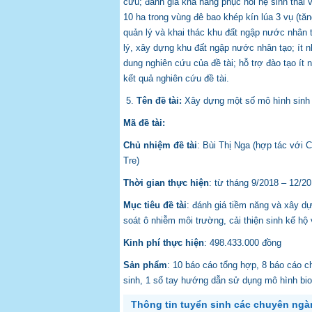
cứu; đánh giá khả năng phục hồi hệ sinh thái
10 ha trong vùng đê bao khép kín lúa 3 vụ (tă
quản lý và khai thác khu đất ngập nước nhân t
lý, xây dựng khu đất ngập nước nhân tạo; ít n
dung nghiên cứu của đề tài; hỗ trợ đào tạo ít 
kết quả nghiên cứu đề tài.
5.
Tên đề tài:
Xây dựng một số mô hình sinh h
Mã đề tài:
Chủ nhiệm đề tài
: Bùi Thị Nga (hợp tác với 
Tre)
Thời gian thực hiện
: từ tháng 9/2018 – 12/2
Mục tiêu đề tài
: đánh giá tiềm năng và xây d
soát ô nhiễm môi trường, cải thiện sinh kế hộ
Kinh phí thực hiện
: 498.433.000 đồng
Sản phẩm
: 10 báo cáo tổng hợp, 8 báo cáo c
sinh, 1 sổ tay hướng dẫn sử dụng mô hình bio
Thông tin tuyển sinh các chuyên ng