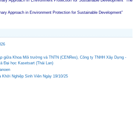
plinary Approach in Environment Protection for Sustainable Development”
The
plinary Approach in Environment Protection for Sustainable Development”
026
c tập giữa Khoa Môi trường và TNTN (CENRes), Công ty TNHH Xây Dựng -
Đại học Kasetsart (Thái Lan)
Nanoen
 Khởi Nghiệp Sinh Viên Ngày 19/10/25