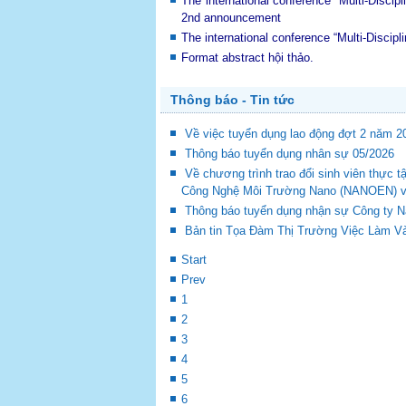
The international conference “Multi-Disci
2nd announcement
The international conference “Multi-Disci
Format abstract hội thảo.
Thông báo - Tin tức
Về việc tuyển dụng lao động đợt 2 năm 2
Thông báo tuyển dụng nhân sự 05/2026
Về chương trình trao đổi sinh viên thự
Công Nghệ Môi Trường Nano (NANOEN) và 
Thông báo tuyển dụng nhận sự Công ty 
Bản tin Tọa Đàm Thị Trường Việc Làm Và
Start
Prev
1
2
3
4
5
6