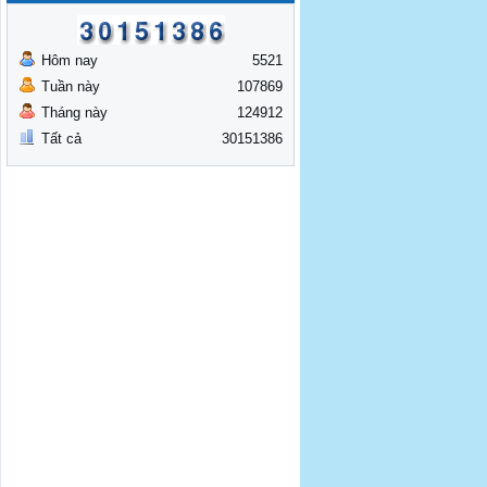
Hôm nay
5521
Tuần này
107869
Tháng này
124912
Tất cả
30151386