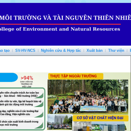
o tạo
SV-HV-NCS
Nghiên cứu & Hợp tác
Xuất bản
Thư viện