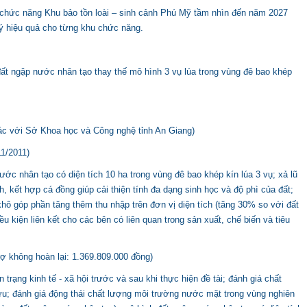
 chức năng Khu bảo tồn loài – sinh cảnh Phú Mỹ tầm nhìn đến năm 2027
ý hiệu quả cho từng khu chức năng.
t ngập nước nhân tạo thay thế mô hình 3 vụ lúa trong vùng đê bao khép
c với Sở Khoa học và Công nghệ tỉnh An Giang)
11/2011)
ớc nhân tạo có diện tích 10 ha trong vùng đê bao khép kín lúa 3 vụ; xả lũ
h, kết hợp cá đồng giúp cải thiện tính đa dạng sinh học và độ phì của đất;
ô góp phần tăng thêm thu nhập trên đơn vị diện tích (tăng 30% so với đất
ều kiện liên kết cho các bên có liên quan trong sản xuất, chế biến và tiêu
rợ không hoàn lại: 1.369.809.000 đồng)
 trạng kinh tế - xã hội trước và sau khi thực hiện đề tài; đánh giá chất
u; đánh giá động thái chất lượng môi trường nước mặt trong vùng nghiên