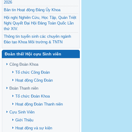
2026
Bản tin Hoạt động Đảng Ủy Khoa
Hội nghị Nghiên Cứu, Học Tập, Quán Triệt
Nghị Quyết Đại Hội Đảng Toàn Quốc Lần
thứ XIV.
Thông tin tuyển sinh các chuyên ngành
Đào tạo Khoa Môi trường & TNTN
Feasibility evaluation of using cattle
Đoàn thể/ Hội cựu Sinh viên
manure for biogas production: A case study
under household conditions in the
Công Đoàn Khoa
Vietnamese Mekong Delta
Tổ chức Công Đoàn
Sediment properties in flood-based farming
NEXT
systems in the Vietnamese upstream
Hoạt động Công Đoàn
Mekong Delta
Đoàn Thanh niên
Danh mục tạp chí xuất bản Quốc Tế 2026
Tổ chức Đoàn Khoa
Danh Mục các Đề Tài NCKH cấp Tỉnh năm
Hoạt động Đoàn Thanh niên
2024
Cựu Sinh Viên
Văn bản - Quy định
Giới Thiệu
Ban chấp hành Đảng bộ khoa
Hoạt động và sự kiện