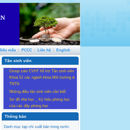
Biểu mẫu
PCCC
Liên hệ
English
Tân sinh viên
Group zalo CVHT hỗ trợ Tân sinh viên
Khoá 51 các ngành khoa Môi trường &
TNTN
Những điều tân sinh viên cần biết
Sơ đồ nhà học _ Ký hiệu phòng học
của các dãy phòng học
Thông báo
Danh mục tạp chí xuất bản trong nước