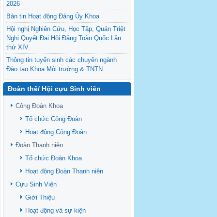
2026
Bản tin Hoạt động Đảng Ủy Khoa
Hội nghị Nghiên Cứu, Học Tập, Quán Triệt
Nghị Quyết Đại Hội Đảng Toàn Quốc Lần
thứ XIV.
Thông tin tuyển sinh các chuyên ngành
Đào tạo Khoa Môi trường & TNTN
Feasibility evaluation of using cattle
Đoàn thể/ Hội cựu Sinh viên
manure for biogas production: A case study
under household conditions in the
Công Đoàn Khoa
Vietnamese Mekong Delta
Tổ chức Công Đoàn
Sediment properties in flood-based farming
NEXT
systems in the Vietnamese upstream
Hoạt động Công Đoàn
Mekong Delta
Đoàn Thanh niên
Danh mục tạp chí xuất bản Quốc Tế 2026
Tổ chức Đoàn Khoa
Danh Mục các Đề Tài NCKH cấp Tỉnh năm
Hoạt động Đoàn Thanh niên
2024
Cựu Sinh Viên
Văn bản - Quy định
Giới Thiệu
Ban chấp hành Đảng bộ khoa
Hoạt động và sự kiện