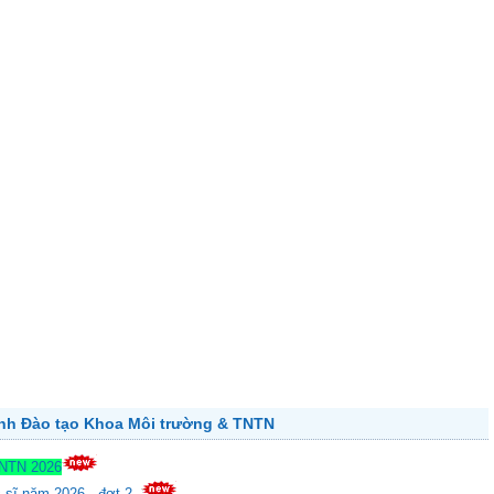
ành Đào tạo Khoa Môi trường & TNTN
TNTN 2026
c sĩ năm 2026 - đợt 2.