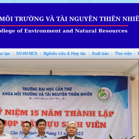
o tạo
SV-HV-NCS
Nghiên cứu & Hợp tác
Xuất bản
Thư viện