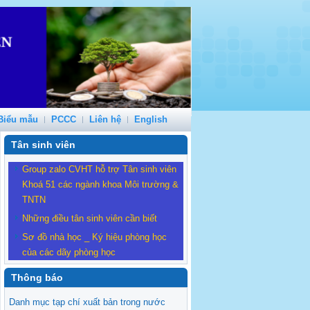
Biểu mẫu
PCCC
Liên hệ
English
Tân sinh viên
Group zalo CVHT hỗ trợ Tân sinh viên
Khoá 51 các ngành khoa Môi trường &
TNTN
Những điều tân sinh viên cần biết
Sơ đồ nhà học _ Ký hiệu phòng học
của các dãy phòng học
Thông báo
Danh mục tạp chí xuất bản trong nước