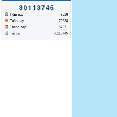
Hôm nay
7516
Tuần này
70228
Tháng này
87271
Tất cả
30113745