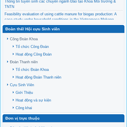
Thông tin tuyển sinh các chuyên ngành Đào tạo Khoa Môi trường &
TNTN
Feasibility evaluation of using cattle manure for biogas production: A
case study under household conditions in the Vietnamese Mekong
Delta
Đoàn thể/ Hội cựu Sinh viên
Sediment properties in flood-based farming systems in the Vietnamese
upstream Mekong Delta
Công Đoàn Khoa
Danh mục tạp chí xuất bản Quốc Tế 2026
Tổ chức Công Đoàn
Danh Mục các Đề Tài NCKH cấp Tỉnh năm 2024
Hoạt động Công Đoàn
Văn bản - Quy định
Đoàn Thanh niên
Ban chấp hành Đảng bộ khoa
Tổ chức Đoàn Khoa
Hoạt động Đoàn Thanh niên
Cựu Sinh Viên
Giới Thiệu
Hoạt động và sự kiện
Công khai
Đơn vị trực thuộc