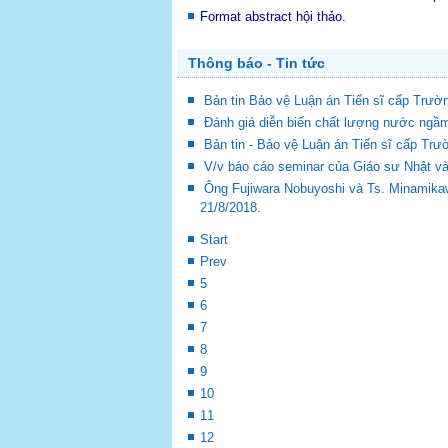
Format abstract hội thảo.
Thông báo - Tin tức
Bản tin Bảo vệ Luận án Tiến sĩ cấp Trư
Đánh giá diễn biến chất lượng nước ngầm
Bản tin - Bảo vệ Luận án Tiến sĩ cấp Tr
V/v báo cáo seminar của Giáo sư Nhật v
Ông Fujiwara Nobuyoshi và Ts. Minamika
21/8/2018.
Start
Prev
5
6
7
8
9
10
11
12