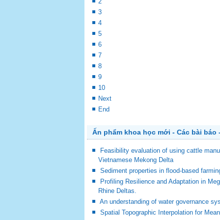
2
3
4
5
6
7
8
9
10
Next
End
Ấn phẩm khoa học mới - Các bài báo -
Feasibility evaluation of using cattle man
Vietnamese Mekong Delta
Sediment properties in flood-based farm
Profiling Resilience and Adaptation in M
Rhine Deltas.
An understanding of water governance sy
Spatial Topographic Interpolation for Mea