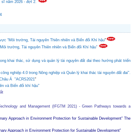
c sĩ năm 2026 - đợt 2.
24
vực “Môi trường, Tài nguyên Thiên nhiên và Biến đổi Khí hậu
"
“Môi trường, Tài nguyên Thiên nhiên và Biến đổi Khí hậu”
ong khai thác, sử dụng và quản lý tài nguyên đất đai theo hướng phát triển
ông nghiệp 4.0 trong Nông nghiệp và Quản lý khai thác tài nguyên đất đai".
ực Châu Á "ACRS2021
"
ên và Biến đổi khí hậu"
tắt
 Technology and Management (IFGTM 2021) - Green Pathways towards a
plinary Approach in Environment Protection for Sustainable Development”
The
plinary Approach in Environment Protection for Sustainable Development”