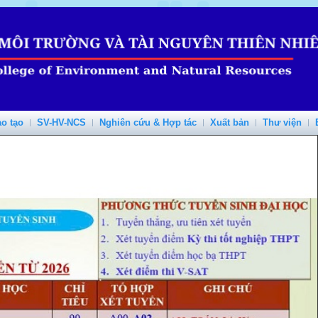
o tạo
SV-HV-NCS
Nghiên cứu & Hợp tác
Xuất bản
Thư viện