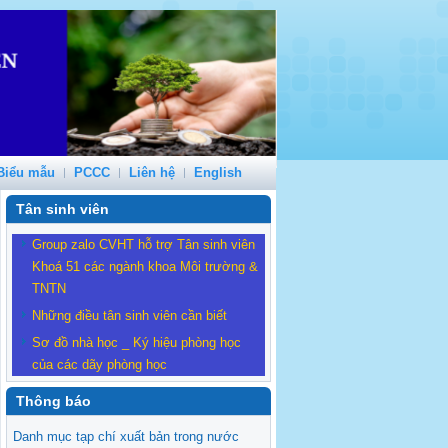
Biểu mẫu
PCCC
Liên hệ
English
Tân sinh viên
Group zalo CVHT hỗ trợ Tân sinh viên
Khoá 51 các ngành khoa Môi trường &
TNTN
Những điều tân sinh viên cần biết
Sơ đồ nhà học _ Ký hiệu phòng học
của các dãy phòng học
Thông báo
Danh mục tạp chí xuất bản trong nước