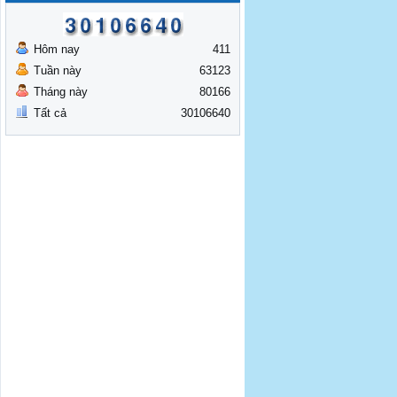
Hôm nay
411
Tuần này
63123
Tháng này
80166
Tất cả
30106640