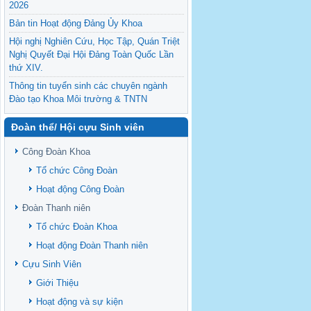
2026
Bản tin Hoạt động Đảng Ủy Khoa
Hội nghị Nghiên Cứu, Học Tập, Quán Triệt
Nghị Quyết Đại Hội Đảng Toàn Quốc Lần
thứ XIV.
Thông tin tuyển sinh các chuyên ngành
Đào tạo Khoa Môi trường & TNTN
Feasibility evaluation of using cattle
Đoàn thể/ Hội cựu Sinh viên
manure for biogas production: A case study
under household conditions in the
Công Đoàn Khoa
Vietnamese Mekong Delta
Tổ chức Công Đoàn
Sediment properties in flood-based farming
NEXT
systems in the Vietnamese upstream
Hoạt động Công Đoàn
Mekong Delta
Đoàn Thanh niên
Danh mục tạp chí xuất bản Quốc Tế 2026
Tổ chức Đoàn Khoa
Danh Mục các Đề Tài NCKH cấp Tỉnh năm
Hoạt động Đoàn Thanh niên
2024
Cựu Sinh Viên
Văn bản - Quy định
Giới Thiệu
Ban chấp hành Đảng bộ khoa
Hoạt động và sự kiện