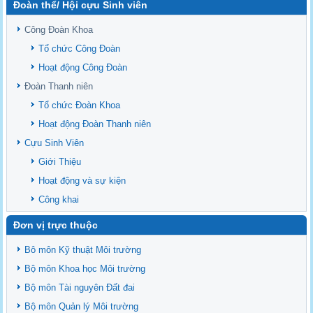
Đoàn thể/ Hội cựu Sinh viên
Sediment properties in flood-based farming systems in the Vietnamese
upstream Mekong Delta
Công Đoàn Khoa
Danh mục tạp chí xuất bản Quốc Tế 2026
Tổ chức Công Đoàn
Danh Mục các Đề Tài NCKH cấp Tỉnh năm 2024
Hoạt động Công Đoàn
Văn bản - Quy định
Đoàn Thanh niên
Ban chấp hành Đảng bộ khoa
Tổ chức Đoàn Khoa
Hoạt động Đoàn Thanh niên
Cựu Sinh Viên
Giới Thiệu
Hoạt động và sự kiện
Công khai
Đơn vị trực thuộc
Bô môn Kỹ thuật Môi trường
Bộ môn Khoa học Môi trường
Bộ môn Tài nguyên Đất đai
Bộ môn Quản lý Môi trường