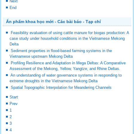
Next
End
Ấn phẩm khoa học mới - Các bài báo - Tạp chí
Feasibility evaluation of using cattle manure for biogas production: A
case study under household conditions in the Vietnamese Mekong
Delta
Sediment properties in flood-based farming systems in the
Vietnamese upstream Mekong Delta
Profiling Resilience and Adaptation in Mega Deltas: A Comparative
Assessment of the Mekong, Yellow, Yangtze, and Rhine Deltas.
An understanding of water governance systems in responding to
extreme droughts in the Vietnamese Mekong Delta
Spatial Topographic Interpolation for Meandering Channels
Start
Prev
1
2
3
4