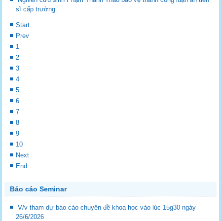
sĩ cấp trường.
Start
Prev
1
2
3
4
5
6
7
8
9
10
Next
End
Báo cáo Seminar
V/v tham dự báo cáo chuyên đề khoa học vào lúc 15g30 ngày
26/6/2026