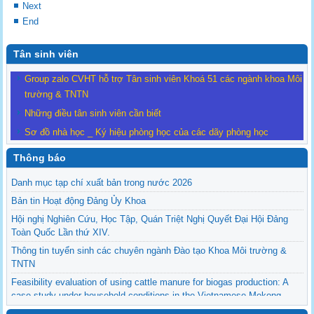
Next
End
Tân sinh viên
Group zalo CVHT hỗ trợ Tân sinh viên Khoá 51 các ngành khoa Môi
trường & TNTN
Những điều tân sinh viên cần biết
Sơ đồ nhà học _ Ký hiệu phòng học của các dãy phòng học
Thông báo
Danh mục tạp chí xuất bản trong nước 2026
Bản tin Hoạt động Đảng Ủy Khoa
Hội nghị Nghiên Cứu, Học Tập, Quán Triệt Nghị Quyết Đại Hội Đảng
Toàn Quốc Lần thứ XIV.
Thông tin tuyển sinh các chuyên ngành Đào tạo Khoa Môi trường &
TNTN
Feasibility evaluation of using cattle manure for biogas production: A
case study under household conditions in the Vietnamese Mekong
Delta