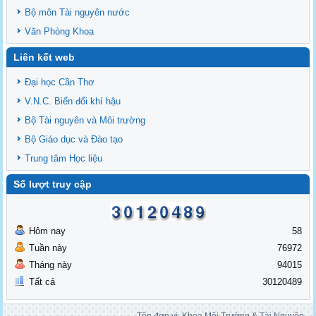
Bộ môn Tài nguyên nước
Văn Phòng Khoa
Liên kết web
Đại học Cần Thơ
V.N.C. Biến đổi khí hậu
Bộ Tài nguyên và Môi trường
Bộ Giáo dục và Đào tạo
Trung tâm Học liệu
Số lượt truy cập
Hôm nay
58
Tuần này
76972
Tháng này
94015
Tất cả
30120489