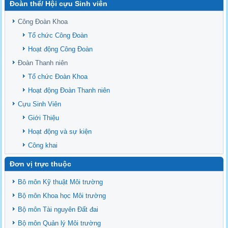
Đoàn thể/ Hội cựu Sinh viên
Sediment properties in flood-based farming systems in the Vietnamese
upstream Mekong Delta
Công Đoàn Khoa
Danh mục tạp chí xuất bản Quốc Tế 2026
Tổ chức Công Đoàn
Danh Mục các Đề Tài NCKH cấp Tỉnh năm 2024
Hoạt động Công Đoàn
Văn bản - Quy định
Đoàn Thanh niên
Ban chấp hành Đảng bộ khoa
Tổ chức Đoàn Khoa
Hoạt động Đoàn Thanh niên
Cựu Sinh Viên
Giới Thiệu
Hoạt động và sự kiện
Công khai
Đơn vị trực thuộc
Bô môn Kỹ thuật Môi trường
Bộ môn Khoa học Môi trường
Bộ môn Tài nguyên Đất đai
Bộ môn Quản lý Môi trường