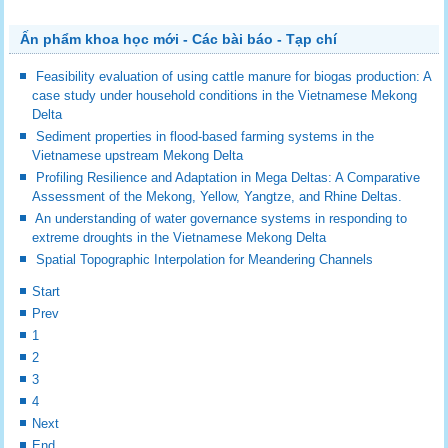
Ấn phẩm khoa học mới - Các bài báo - Tạp chí
Feasibility evaluation of using cattle manure for biogas production: A
case study under household conditions in the Vietnamese Mekong
Delta
Sediment properties in flood-based farming systems in the
Vietnamese upstream Mekong Delta
Profiling Resilience and Adaptation in Mega Deltas: A Comparative
Assessment of the Mekong, Yellow, Yangtze, and Rhine Deltas.
An understanding of water governance systems in responding to
extreme droughts in the Vietnamese Mekong Delta
Spatial Topographic Interpolation for Meandering Channels
Start
Prev
1
2
3
4
Next
End