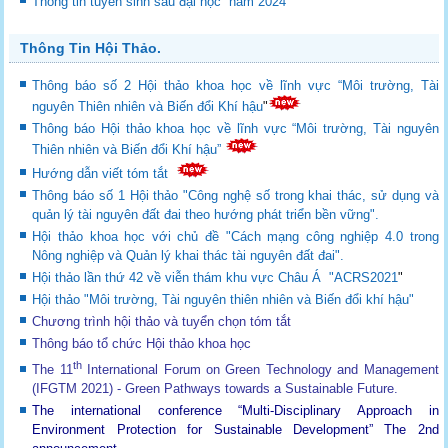
Thông tin tuyển sinh sau đại học năm 2024
Thông Tin Hội Thảo.
Thông báo số 2 Hội thảo khoa học về lĩnh vực “Môi trường, Tài
nguyên Thiên nhiên và Biến đổi Khí hậu
"
Thông báo Hội thảo khoa học về lĩnh vực “Môi trường, Tài nguyên
Thiên nhiên và Biến đổi Khí hậu”
Hướng dẫn viết tóm tắt
Thông báo số 1 Hội thảo "Công nghệ số trong khai thác, sử dụng và
quản lý tài nguyên đất đai theo hướng phát triển bền vững".
Hội thảo khoa học với chủ đề "Cách mạng công nghiệp 4.0 trong
Nông nghiệp và Quản lý khai thác tài nguyên đất đai".
Hội thảo lần thứ 42 về viễn thám khu vực Châu Á "ACRS2021
"
Hội thảo "Môi trường, Tài nguyên thiên nhiên và Biến đổi khí hậu"
Chương trình hội thảo và tuyển chọn tóm tắt
Thông báo tổ chức Hội thảo khoa học
th
The 11
International Forum on Green Technology and Management
(IFGTM 2021) - Green Pathways towards a Sustainable Future
.
The international conference “Multi-Disciplinary Approach in
Environment Protection for Sustainable Development”
The 2nd