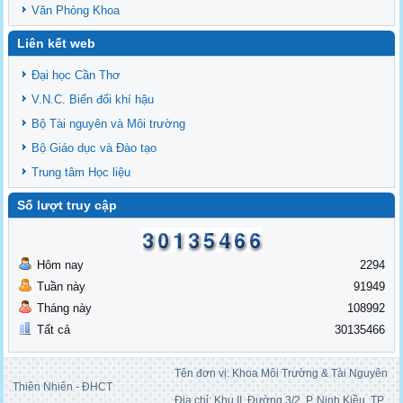
Văn Phòng Khoa
Liên kết web
Đại học Cần Thơ
V.N.C. Biến đổi khí hậu
Bộ Tài nguyên và Môi trường
Bộ Giáo dục và Đào tạo
Trung tâm Học liệu
Số lượt truy cập
Hôm nay
2294
Tuần này
91949
Tháng này
108992
Tất cả
30135466
Tên đơn vị: Khoa Môi Trường & Tài Nguyên
Thiên Nhiên - ĐHCT
Địa chỉ: Khu II, Đường 3/2, P. Ninh Kiều, TP.