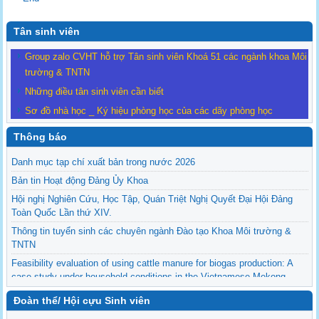
Tân sinh viên
Group zalo CVHT hỗ trợ Tân sinh viên Khoá 51 các ngành khoa Môi
trường & TNTN
Những điều tân sinh viên cần biết
Sơ đồ nhà học _ Ký hiệu phòng học của các dãy phòng học
Thông báo
Danh mục tạp chí xuất bản trong nước 2026
Bản tin Hoạt động Đảng Ủy Khoa
Hội nghị Nghiên Cứu, Học Tập, Quán Triệt Nghị Quyết Đại Hội Đảng
Toàn Quốc Lần thứ XIV.
Thông tin tuyển sinh các chuyên ngành Đào tạo Khoa Môi trường &
TNTN
Feasibility evaluation of using cattle manure for biogas production: A
case study under household conditions in the Vietnamese Mekong
Delta
Đoàn thể/ Hội cựu Sinh viên
Sediment properties in flood-based farming systems in the Vietnamese