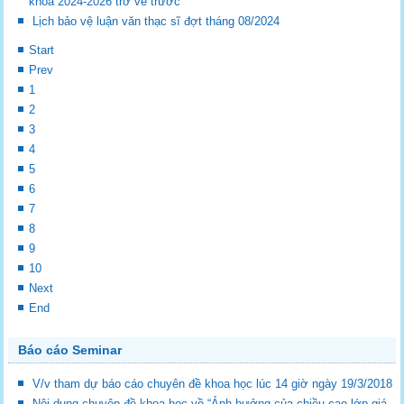
khóa 2024-2026 trở về trước
Lịch bảo vệ luận văn thạc sĩ đợt tháng 08/2024
Start
Prev
1
2
3
4
5
6
7
8
9
10
Next
End
Báo cáo Seminar
V/v tham dự báo cáo chuyên đề khoa học lúc 14 giờ ngày 19/3/2018
Nội dung chuyên đề khoa học về “Ảnh hưởng của chiều cao lớp giá