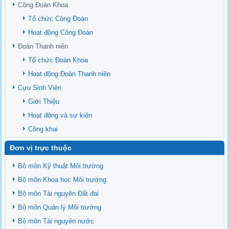
upstream Mekong Delta
Công Đoàn Khoa
Danh mục tạp chí xuất bản Quốc Tế 2026
Tổ chức Công Đoàn
Danh Mục các Đề Tài NCKH cấp Tỉnh năm 2024
Hoạt động Công Đoàn
Văn bản - Quy định
Đoàn Thanh niên
Ban chấp hành Đảng bộ khoa
Tổ chức Đoàn Khoa
Hoạt động Đoàn Thanh niên
Cựu Sinh Viên
Giới Thiệu
Hoạt động và sự kiện
Công khai
Đơn vị trực thuộc
Bô môn Kỹ thuật Môi trường
Bộ môn Khoa học Môi trường
Bộ môn Tài nguyên Đất đai
Bộ môn Quản lý Môi trường
Bộ môn Tài nguyên nước