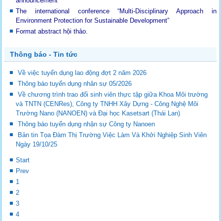
announcement
The international conference “Multi-Disciplinary Approach in
Environment Protection for Sustainable Development”
Format abstract hội thảo.
Thông báo - Tin tức
Về việc tuyển dụng lao động đợt 2 năm 2026
Thông báo tuyển dụng nhân sự 05/2026
Về chương trình trao đổi sinh viên thực tập giữa Khoa Môi trường
và TNTN (CENRes), Công ty TNHH Xây Dựng - Công Nghệ Môi
Trường Nano (NANOEN) và Đại học Kasetsart (Thái Lan)
Thông báo tuyển dụng nhận sự Công ty Nanoen
Bản tin Tọa Đàm Thị Trường Việc Làm Và Khởi Nghiệp Sinh Viên
Ngày 19/10/25
Start
Prev
1
2
3
4