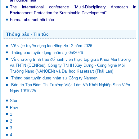
announcement
The international conference “Multi-Disciplinary Approach in
Environment Protection for Sustainable Development”
Format abstract hội thảo.
Thông báo - Tin tức
Về việc tuyển dụng lao động đợt 2 năm 2026
Thông báo tuyển dụng nhân sự 05/2026
Về chương trình trao đổi sinh viên thực tập giữa Khoa Môi trường
và TNTN (CENRes), Công ty TNHH Xây Dựng - Công Nghệ Môi
Trường Nano (NANOEN) và Đại học Kasetsart (Thái Lan)
Thông báo tuyển dụng nhận sự Công ty Nanoen
Bản tin Tọa Đàm Thị Trường Việc Làm Và Khởi Nghiệp Sinh Viên
Ngày 19/10/25
Start
Prev
1
2
3
4