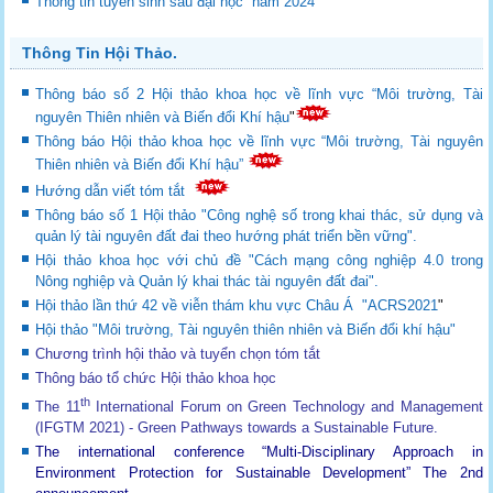
Thông tin tuyển sinh sau đại học năm 2024
Thông Tin Hội Thảo.
Thông báo số 2 Hội thảo khoa học về lĩnh vực “Môi trường, Tài
nguyên Thiên nhiên và Biến đổi Khí hậu
"
Thông báo Hội thảo khoa học về lĩnh vực “Môi trường, Tài nguyên
Thiên nhiên và Biến đổi Khí hậu”
Hướng dẫn viết tóm tắt
Thông báo số 1 Hội thảo "Công nghệ số trong khai thác, sử dụng và
quản lý tài nguyên đất đai theo hướng phát triển bền vững".
Hội thảo khoa học với chủ đề "Cách mạng công nghiệp 4.0 trong
Nông nghiệp và Quản lý khai thác tài nguyên đất đai".
Hội thảo lần thứ 42 về viễn thám khu vực Châu Á "ACRS2021
"
Hội thảo "Môi trường, Tài nguyên thiên nhiên và Biến đổi khí hậu"
Chương trình hội thảo và tuyển chọn tóm tắt
Thông báo tổ chức Hội thảo khoa học
th
The 11
International Forum on Green Technology and Management
(IFGTM 2021) - Green Pathways towards a Sustainable Future
.
The international conference “Multi-Disciplinary Approach in
Environment Protection for Sustainable Development”
The 2nd