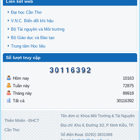
Liên kết web
Đại học Cần Thơ
V.N.C. Biến đổi khí hậu
Bộ Tài nguyên và Môi trường
Bộ Giáo dục và Đào tạo
Trung tâm Học liệu
Số lượt truy cập
Hôm nay
10163
Tuần này
72875
Tháng này
89918
Tất cả
30116392
Tên đơn vị: Khoa Môi Trường & Tài Nguyên
Thiên Nhiên - ĐHCT
Địa chỉ: Khu II, Đường 3/2, P. Ninh Kiều, TP.
Cần Thơ.
Số điện thoại: (0292) 3831068