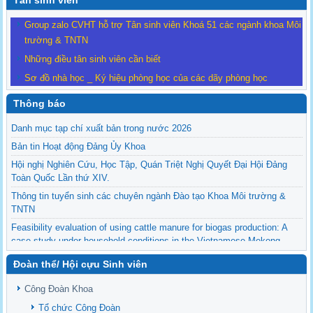
Tân sinh viên
Group zalo CVHT hỗ trợ Tân sinh viên Khoá 51 các ngành khoa Môi
trường & TNTN
Những điều tân sinh viên cần biết
Sơ đồ nhà học _ Ký hiệu phòng học của các dãy phòng học
Thông báo
Danh mục tạp chí xuất bản trong nước 2026
Bản tin Hoạt động Đảng Ủy Khoa
Hội nghị Nghiên Cứu, Học Tập, Quán Triệt Nghị Quyết Đại Hội Đảng
Toàn Quốc Lần thứ XIV.
Thông tin tuyển sinh các chuyên ngành Đào tạo Khoa Môi trường &
TNTN
Feasibility evaluation of using cattle manure for biogas production: A
case study under household conditions in the Vietnamese Mekong
Delta
Đoàn thể/ Hội cựu Sinh viên
Sediment properties in flood-based farming systems in the Vietnamese
upstream Mekong Delta
Công Đoàn Khoa
Danh mục tạp chí xuất bản Quốc Tế 2026
Tổ chức Công Đoàn