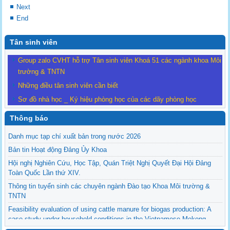
Next
End
Tân sinh viên
Group zalo CVHT hỗ trợ Tân sinh viên Khoá 51 các ngành khoa Môi
trường & TNTN
Những điều tân sinh viên cần biết
Sơ đồ nhà học _ Ký hiệu phòng học của các dãy phòng học
Thông báo
Danh mục tạp chí xuất bản trong nước 2026
Bản tin Hoạt động Đảng Ủy Khoa
Hội nghị Nghiên Cứu, Học Tập, Quán Triệt Nghị Quyết Đại Hội Đảng
Toàn Quốc Lần thứ XIV.
Thông tin tuyển sinh các chuyên ngành Đào tạo Khoa Môi trường &
TNTN
Feasibility evaluation of using cattle manure for biogas production: A
case study under household conditions in the Vietnamese Mekong
Delta