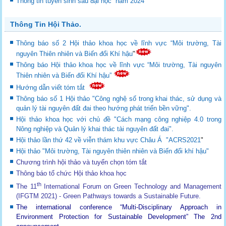
Thông tin tuyển sinh sau đại học năm 2024
Thông Tin Hội Thảo.
Thông báo số 2 Hội thảo khoa học về lĩnh vực “Môi trường, Tài
nguyên Thiên nhiên và Biến đổi Khí hậu
"
Thông báo Hội thảo khoa học về lĩnh vực “Môi trường, Tài nguyên
Thiên nhiên và Biến đổi Khí hậu”
Hướng dẫn viết tóm tắt
Thông báo số 1 Hội thảo "Công nghệ số trong khai thác, sử dụng và
quản lý tài nguyên đất đai theo hướng phát triển bền vững".
Hội thảo khoa học với chủ đề "Cách mạng công nghiệp 4.0 trong
Nông nghiệp và Quản lý khai thác tài nguyên đất đai".
Hội thảo lần thứ 42 về viễn thám khu vực Châu Á "ACRS2021
"
Hội thảo "Môi trường, Tài nguyên thiên nhiên và Biến đổi khí hậu"
Chương trình hội thảo và tuyển chọn tóm tắt
Thông báo tổ chức Hội thảo khoa học
th
The 11
International Forum on Green Technology and Management
(IFGTM 2021) - Green Pathways towards a Sustainable Future
.
The international conference “Multi-Disciplinary Approach in
Environment Protection for Sustainable Development”
The 2nd