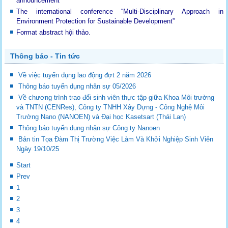
announcement
The international conference “Multi-Disciplinary Approach in
Environment Protection for Sustainable Development”
Format abstract hội thảo.
Thông báo - Tin tức
Về việc tuyển dụng lao động đợt 2 năm 2026
Thông báo tuyển dụng nhân sự 05/2026
Về chương trình trao đổi sinh viên thực tập giữa Khoa Môi trường
và TNTN (CENRes), Công ty TNHH Xây Dựng - Công Nghệ Môi
Trường Nano (NANOEN) và Đại học Kasetsart (Thái Lan)
Thông báo tuyển dụng nhận sự Công ty Nanoen
Bản tin Tọa Đàm Thị Trường Việc Làm Và Khởi Nghiệp Sinh Viên
Ngày 19/10/25
Start
Prev
1
2
3
4