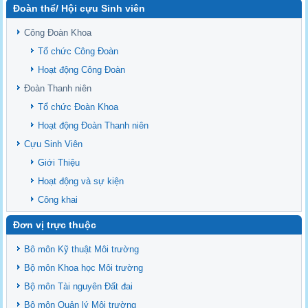
Đoàn thể/ Hội cựu Sinh viên
Sediment properties in flood-based farming systems in the Vietnamese
upstream Mekong Delta
Công Đoàn Khoa
Danh mục tạp chí xuất bản Quốc Tế 2026
Tổ chức Công Đoàn
Danh Mục các Đề Tài NCKH cấp Tỉnh năm 2024
Hoạt động Công Đoàn
Văn bản - Quy định
Đoàn Thanh niên
Ban chấp hành Đảng bộ khoa
Tổ chức Đoàn Khoa
Hoạt động Đoàn Thanh niên
Cựu Sinh Viên
Giới Thiệu
Hoạt động và sự kiện
Công khai
Đơn vị trực thuộc
Bô môn Kỹ thuật Môi trường
Bộ môn Khoa học Môi trường
Bộ môn Tài nguyên Đất đai
Bộ môn Quản lý Môi trường