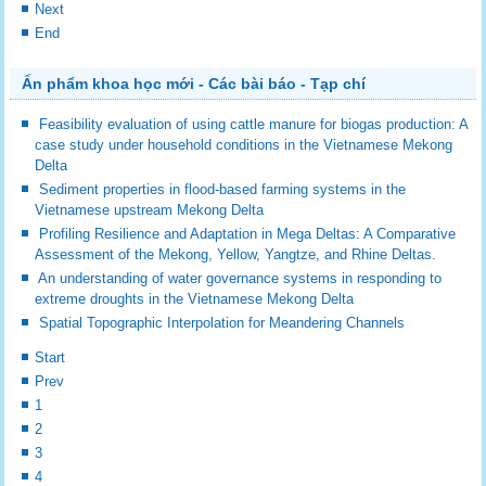
Next
End
Ấn phẩm khoa học mới - Các bài báo - Tạp chí
Feasibility evaluation of using cattle manure for biogas production: A
case study under household conditions in the Vietnamese Mekong
Delta
Sediment properties in flood-based farming systems in the
Vietnamese upstream Mekong Delta
Profiling Resilience and Adaptation in Mega Deltas: A Comparative
Assessment of the Mekong, Yellow, Yangtze, and Rhine Deltas.
An understanding of water governance systems in responding to
extreme droughts in the Vietnamese Mekong Delta
Spatial Topographic Interpolation for Meandering Channels
Start
Prev
1
2
3
4