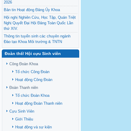
2026
Bản tin Hoạt động Đảng Ủy Khoa
Hội nghị Nghiên Cứu, Học Tập, Quán Triệt
Nghị Quyết Đại Hội Đảng Toàn Quốc Lần
thứ XIV.
Thông tin tuyển sinh các chuyên ngành
Đào tạo Khoa Môi trường & TNTN
Feasibility evaluation of using cattle
Đoàn thể/ Hội cựu Sinh viên
manure for biogas production: A case study
under household conditions in the
Công Đoàn Khoa
Vietnamese Mekong Delta
Tổ chức Công Đoàn
Sediment properties in flood-based farming
NEXT
systems in the Vietnamese upstream
Hoạt động Công Đoàn
Mekong Delta
Đoàn Thanh niên
Danh mục tạp chí xuất bản Quốc Tế 2026
Tổ chức Đoàn Khoa
Danh Mục các Đề Tài NCKH cấp Tỉnh năm
Hoạt động Đoàn Thanh niên
2024
Cựu Sinh Viên
Văn bản - Quy định
Giới Thiệu
Ban chấp hành Đảng bộ khoa
Hoạt động và sự kiện