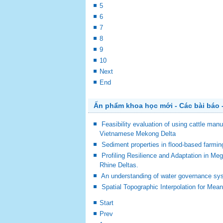
5
6
7
8
9
10
Next
End
Ấn phẩm khoa học mới - Các bài báo -
Feasibility evaluation of using cattle man
Vietnamese Mekong Delta
Sediment properties in flood-based farm
Profiling Resilience and Adaptation in M
Rhine Deltas.
An understanding of water governance sy
Spatial Topographic Interpolation for Mea
Start
Prev