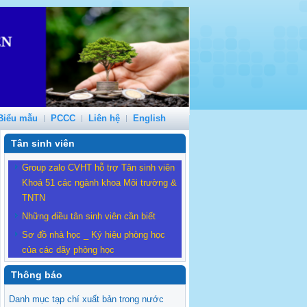
Biểu mẫu
PCCC
Liên hệ
English
Tân sinh viên
Group zalo CVHT hỗ trợ Tân sinh viên
Khoá 51 các ngành khoa Môi trường &
TNTN
Những điều tân sinh viên cần biết
Sơ đồ nhà học _ Ký hiệu phòng học
của các dãy phòng học
Thông báo
Danh mục tạp chí xuất bản trong nước