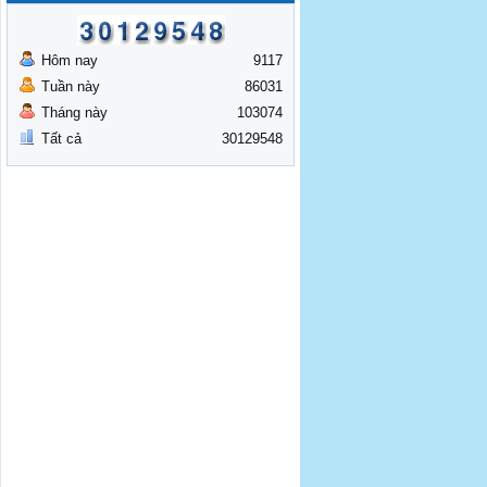
Hôm nay
9117
Tuần này
86031
Tháng này
103074
Tất cả
30129548