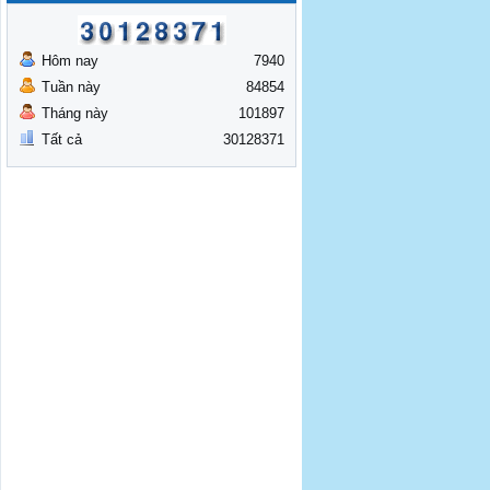
Hôm nay
7940
Tuần này
84854
Tháng này
101897
Tất cả
30128371