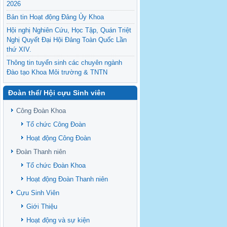
2026
Bản tin Hoạt động Đảng Ủy Khoa
Hội nghị Nghiên Cứu, Học Tập, Quán Triệt
Nghị Quyết Đại Hội Đảng Toàn Quốc Lần
thứ XIV.
Thông tin tuyển sinh các chuyên ngành
Đào tạo Khoa Môi trường & TNTN
Feasibility evaluation of using cattle
Đoàn thể/ Hội cựu Sinh viên
manure for biogas production: A case study
under household conditions in the
Công Đoàn Khoa
Vietnamese Mekong Delta
Tổ chức Công Đoàn
Sediment properties in flood-based farming
NEXT
systems in the Vietnamese upstream
Hoạt động Công Đoàn
Mekong Delta
Đoàn Thanh niên
Danh mục tạp chí xuất bản Quốc Tế 2026
Tổ chức Đoàn Khoa
Danh Mục các Đề Tài NCKH cấp Tỉnh năm
Hoạt động Đoàn Thanh niên
2024
Cựu Sinh Viên
Văn bản - Quy định
Giới Thiệu
Ban chấp hành Đảng bộ khoa
Hoạt động và sự kiện