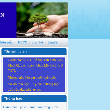
Biểu mẫu
PCCC
Liên hệ
English
Tân sinh viên
Group zalo CVHT hỗ trợ Tân sinh viên
Khoá 51 các ngành khoa Môi trường &
TNTN
Những điều tân sinh viên cần biết
Sơ đồ nhà học _ Ký hiệu phòng học
của các dãy phòng học
Thông báo
Danh mục tạp chí xuất bản trong nước