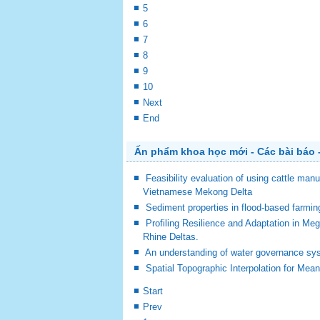
5
6
7
8
9
10
Next
End
Ấn phẩm khoa học mới - Các bài báo -
Feasibility evaluation of using cattle man
Vietnamese Mekong Delta
Sediment properties in flood-based farm
Profiling Resilience and Adaptation in M
Rhine Deltas.
An understanding of water governance sy
Spatial Topographic Interpolation for Mea
Start
Prev