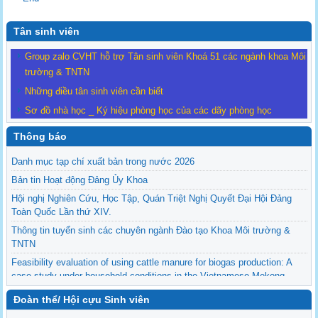
Tân sinh viên
Group zalo CVHT hỗ trợ Tân sinh viên Khoá 51 các ngành khoa Môi
trường & TNTN
Những điều tân sinh viên cần biết
Sơ đồ nhà học _ Ký hiệu phòng học của các dãy phòng học
Thông báo
Danh mục tạp chí xuất bản trong nước 2026
Bản tin Hoạt động Đảng Ủy Khoa
Hội nghị Nghiên Cứu, Học Tập, Quán Triệt Nghị Quyết Đại Hội Đảng
Toàn Quốc Lần thứ XIV.
Thông tin tuyển sinh các chuyên ngành Đào tạo Khoa Môi trường &
TNTN
Feasibility evaluation of using cattle manure for biogas production: A
case study under household conditions in the Vietnamese Mekong
Delta
Đoàn thể/ Hội cựu Sinh viên
Sediment properties in flood-based farming systems in the Vietnamese