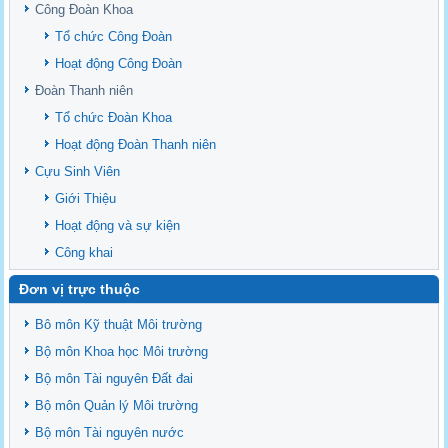
upstream Mekong Delta
Công Đoàn Khoa
Danh mục tạp chí xuất bản Quốc Tế 2026
Tổ chức Công Đoàn
Danh Mục các Đề Tài NCKH cấp Tỉnh năm 2024
Hoạt động Công Đoàn
Văn bản - Quy định
Đoàn Thanh niên
Ban chấp hành Đảng bộ khoa
Tổ chức Đoàn Khoa
Hoạt động Đoàn Thanh niên
Cựu Sinh Viên
Giới Thiệu
Hoạt động và sự kiện
Công khai
Đơn vị trực thuộc
Bô môn Kỹ thuật Môi trường
Bộ môn Khoa học Môi trường
Bộ môn Tài nguyên Đất đai
Bộ môn Quản lý Môi trường
Bộ môn Tài nguyên nước