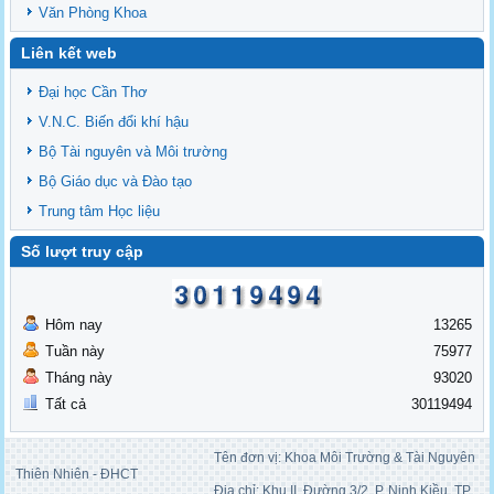
Văn Phòng Khoa
Liên kết web
Đại học Cần Thơ
V.N.C. Biến đổi khí hậu
Bộ Tài nguyên và Môi trường
Bộ Giáo dục và Đào tạo
Trung tâm Học liệu
Số lượt truy cập
Hôm nay
13265
Tuần này
75977
Tháng này
93020
Tất cả
30119494
Tên đơn vị: Khoa Môi Trường & Tài Nguyên
Thiên Nhiên - ĐHCT
Địa chỉ: Khu II, Đường 3/2, P. Ninh Kiều, TP.