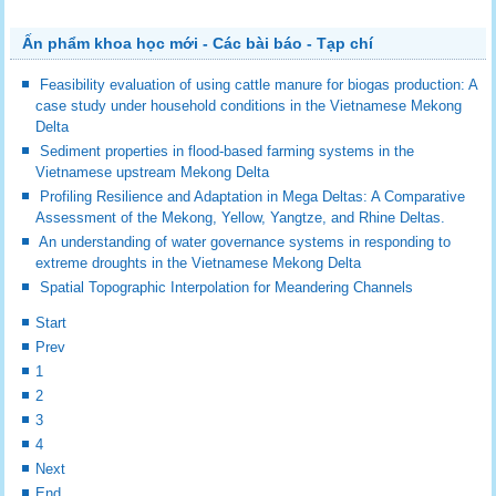
Ấn phẩm khoa học mới - Các bài báo - Tạp chí
Feasibility evaluation of using cattle manure for biogas production: A
case study under household conditions in the Vietnamese Mekong
Delta
Sediment properties in flood-based farming systems in the
Vietnamese upstream Mekong Delta
Profiling Resilience and Adaptation in Mega Deltas: A Comparative
Assessment of the Mekong, Yellow, Yangtze, and Rhine Deltas.
An understanding of water governance systems in responding to
extreme droughts in the Vietnamese Mekong Delta
Spatial Topographic Interpolation for Meandering Channels
Start
Prev
1
2
3
4
Next
End