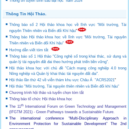
Thông tin tuyển sinh sau đại học năm 2024
Thông Tin Hội Thảo.
Thông báo số 2 Hội thảo khoa học về lĩnh vực “Môi trường, Tài
nguyên Thiên nhiên và Biến đổi Khí hậu
"
Thông báo Hội thảo khoa học về lĩnh vực “Môi trường, Tài nguyên
Thiên nhiên và Biến đổi Khí hậu”
Hướng dẫn viết tóm tắt
Thông báo số 1 Hội thảo "Công nghệ số trong khai thác, sử dụng và
quản lý tài nguyên đất đai theo hướng phát triển bền vững".
Hội thảo khoa học với chủ đề "Cách mạng công nghiệp 4.0 trong
Nông nghiệp và Quản lý khai thác tài nguyên đất đai".
Hội thảo lần thứ 42 về viễn thám khu vực Châu Á "ACRS2021
"
Hội thảo "Môi trường, Tài nguyên thiên nhiên và Biến đổi khí hậu"
Chương trình hội thảo và tuyển chọn tóm tắt
Thông báo tổ chức Hội thảo khoa học
th
The 11
International Forum on Green Technology and Management
(IFGTM 2021) - Green Pathways towards a Sustainable Future
.
The international conference “Multi-Disciplinary Approach in
Environment Protection for Sustainable Development”
The 2nd