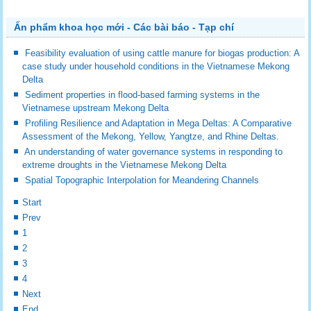
Ấn phẩm khoa học mới - Các bài báo - Tạp chí
Feasibility evaluation of using cattle manure for biogas production: A
case study under household conditions in the Vietnamese Mekong
Delta
Sediment properties in flood-based farming systems in the
Vietnamese upstream Mekong Delta
Profiling Resilience and Adaptation in Mega Deltas: A Comparative
Assessment of the Mekong, Yellow, Yangtze, and Rhine Deltas.
An understanding of water governance systems in responding to
extreme droughts in the Vietnamese Mekong Delta
Spatial Topographic Interpolation for Meandering Channels
Start
Prev
1
2
3
4
Next
End