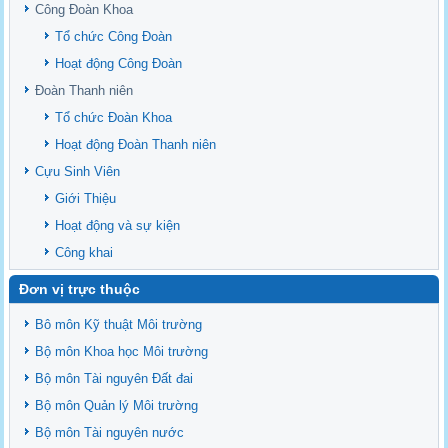
upstream Mekong Delta
Công Đoàn Khoa
Danh mục tạp chí xuất bản Quốc Tế 2026
Tổ chức Công Đoàn
Danh Mục các Đề Tài NCKH cấp Tỉnh năm 2024
Hoạt động Công Đoàn
Văn bản - Quy định
Đoàn Thanh niên
Ban chấp hành Đảng bộ khoa
Tổ chức Đoàn Khoa
Hoạt động Đoàn Thanh niên
Cựu Sinh Viên
Giới Thiệu
Hoạt động và sự kiện
Công khai
Đơn vị trực thuộc
Bô môn Kỹ thuật Môi trường
Bộ môn Khoa học Môi trường
Bộ môn Tài nguyên Đất đai
Bộ môn Quản lý Môi trường
Bộ môn Tài nguyên nước