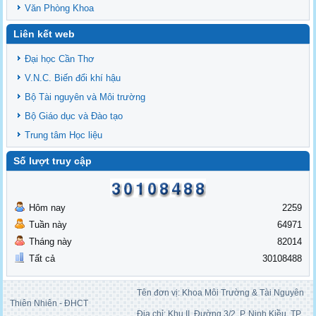
Văn Phòng Khoa
Liên kết web
Đại học Cần Thơ
V.N.C. Biến đổi khí hậu
Bộ Tài nguyên và Môi trường
Bộ Giáo dục và Đào tạo
Trung tâm Học liệu
Số lượt truy cập
Hôm nay
2259
Tuần này
64971
Tháng này
82014
Tất cả
30108488
Tên đơn vị: Khoa Môi Trường & Tài Nguyên
Thiên Nhiên - ĐHCT
Địa chỉ: Khu II, Đường 3/2, P. Ninh Kiều, TP.