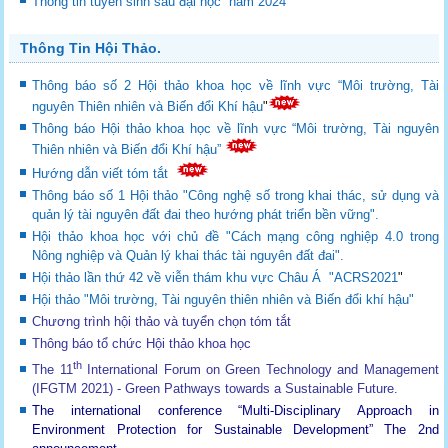
Thông tin tuyển sinh sau đại học năm 2024
Thông Tin Hội Thảo.
Thông báo số 2 Hội thảo khoa học về lĩnh vực “Môi trường, Tài
nguyên Thiên nhiên và Biến đổi Khí hậu
"
Thông báo Hội thảo khoa học về lĩnh vực “Môi trường, Tài nguyên
Thiên nhiên và Biến đổi Khí hậu”
Hướng dẫn viết tóm tắt
Thông báo số 1 Hội thảo "Công nghệ số trong khai thác, sử dụng và
quản lý tài nguyên đất đai theo hướng phát triển bền vững".
Hội thảo khoa học với chủ đề "Cách mạng công nghiệp 4.0 trong
Nông nghiệp và Quản lý khai thác tài nguyên đất đai".
Hội thảo lần thứ 42 về viễn thám khu vực Châu Á "ACRS2021
"
Hội thảo "Môi trường, Tài nguyên thiên nhiên và Biến đổi khí hậu"
Chương trình hội thảo và tuyển chọn tóm tắt
Thông báo tổ chức Hội thảo khoa học
th
The 11
International Forum on Green Technology and Management
(IFGTM 2021) - Green Pathways towards a Sustainable Future
.
The international conference “Multi-Disciplinary Approach in
Environment Protection for Sustainable Development”
The 2nd