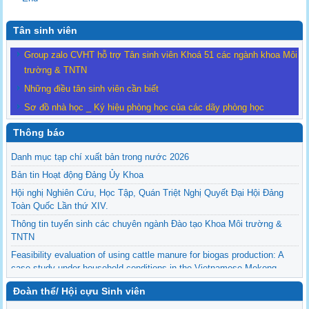
Tân sinh viên
Group zalo CVHT hỗ trợ Tân sinh viên Khoá 51 các ngành khoa Môi
trường & TNTN
Những điều tân sinh viên cần biết
Sơ đồ nhà học _ Ký hiệu phòng học của các dãy phòng học
Thông báo
Danh mục tạp chí xuất bản trong nước 2026
Bản tin Hoạt động Đảng Ủy Khoa
Hội nghị Nghiên Cứu, Học Tập, Quán Triệt Nghị Quyết Đại Hội Đảng
Toàn Quốc Lần thứ XIV.
Thông tin tuyển sinh các chuyên ngành Đào tạo Khoa Môi trường &
TNTN
Feasibility evaluation of using cattle manure for biogas production: A
case study under household conditions in the Vietnamese Mekong
Delta
Đoàn thể/ Hội cựu Sinh viên
Sediment properties in flood-based farming systems in the Vietnamese