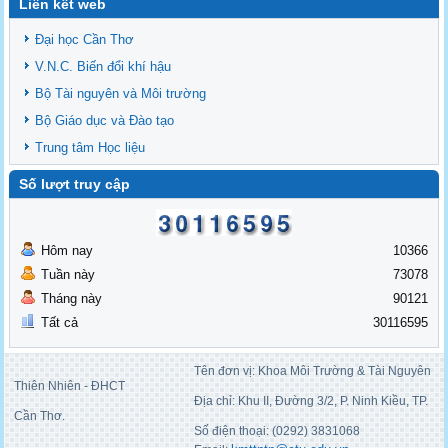
Liên kết web
Đại học Cần Thơ
V.N.C. Biến đổi khí hậu
Bộ Tài nguyên và Môi trường
Bộ Giáo dục và Đào tạo
Trung tâm Học liệu
Số lượt truy cập
Hôm nay
10366
Tuần này
73078
Tháng này
90121
Tất cả
30116595
Tên đơn vị: Khoa Môi Trường & Tài Nguyên
Thiên Nhiên - ĐHCT
Địa chỉ: Khu II, Đường 3/2, P. Ninh Kiều, TP.
Cần Thơ.
Số điện thoại: (0292) 3831068