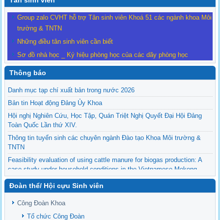
Tân sinh viên
Group zalo CVHT hỗ trợ Tân sinh viên Khoá 51 các ngành khoa Môi
trường & TNTN
Những điều tân sinh viên cần biết
Sơ đồ nhà học _ Ký hiệu phòng học của các dãy phòng học
Thông báo
Danh mục tạp chí xuất bản trong nước 2026
Bản tin Hoạt động Đảng Ủy Khoa
Hội nghị Nghiên Cứu, Học Tập, Quán Triệt Nghị Quyết Đại Hội Đảng
Toàn Quốc Lần thứ XIV.
Thông tin tuyển sinh các chuyên ngành Đào tạo Khoa Môi trường &
TNTN
Feasibility evaluation of using cattle manure for biogas production: A
case study under household conditions in the Vietnamese Mekong
Delta
Đoàn thể/ Hội cựu Sinh viên
Sediment properties in flood-based farming systems in the Vietnamese
upstream Mekong Delta
Công Đoàn Khoa
Danh mục tạp chí xuất bản Quốc Tế 2026
Tổ chức Công Đoàn