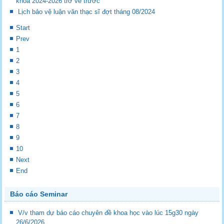
khóa 2024-2026 trở về trước
Lịch bảo vệ luận văn thạc sĩ đợt tháng 08/2024
Start
Prev
1
2
3
4
5
6
7
8
9
10
Next
End
Báo cáo Seminar
V/v tham dự báo cáo chuyên đề khoa học vào lúc 15g30 ngày
26/6/2026