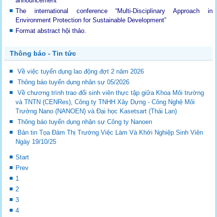
announcement
The international conference “Multi-Disciplinary Approach in
Environment Protection for Sustainable Development”
Format abstract hội thảo.
Thông báo - Tin tức
Về việc tuyển dụng lao động đợt 2 năm 2026
Thông báo tuyển dụng nhân sự 05/2026
Về chương trình trao đổi sinh viên thực tập giữa Khoa Môi trường
và TNTN (CENRes), Công ty TNHH Xây Dựng - Công Nghệ Môi
Trường Nano (NANOEN) và Đại học Kasetsart (Thái Lan)
Thông báo tuyển dụng nhận sự Công ty Nanoen
Bản tin Tọa Đàm Thị Trường Việc Làm Và Khởi Nghiệp Sinh Viên
Ngày 19/10/25
Start
Prev
1
2
3
4