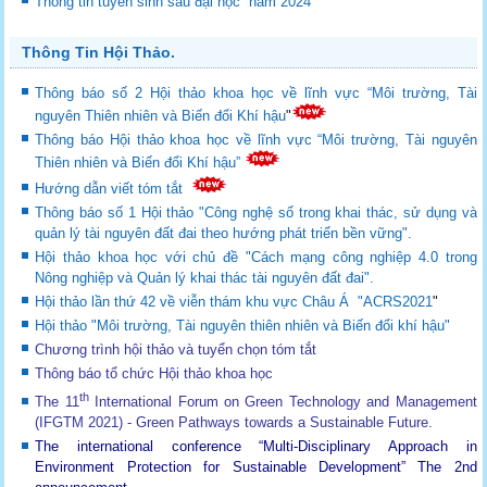
Thông tin tuyển sinh sau đại học năm 2024
Thông Tin Hội Thảo.
Thông báo số 2 Hội thảo khoa học về lĩnh vực “Môi trường, Tài
nguyên Thiên nhiên và Biến đổi Khí hậu
"
Thông báo Hội thảo khoa học về lĩnh vực “Môi trường, Tài nguyên
Thiên nhiên và Biến đổi Khí hậu”
Hướng dẫn viết tóm tắt
Thông báo số 1 Hội thảo "Công nghệ số trong khai thác, sử dụng và
quản lý tài nguyên đất đai theo hướng phát triển bền vững".
Hội thảo khoa học với chủ đề "Cách mạng công nghiệp 4.0 trong
Nông nghiệp và Quản lý khai thác tài nguyên đất đai".
Hội thảo lần thứ 42 về viễn thám khu vực Châu Á "ACRS2021
"
Hội thảo "Môi trường, Tài nguyên thiên nhiên và Biến đổi khí hậu"
Chương trình hội thảo và tuyển chọn tóm tắt
Thông báo tổ chức Hội thảo khoa học
th
The 11
International Forum on Green Technology and Management
(IFGTM 2021) - Green Pathways towards a Sustainable Future
.
The international conference “Multi-Disciplinary Approach in
Environment Protection for Sustainable Development”
The 2nd