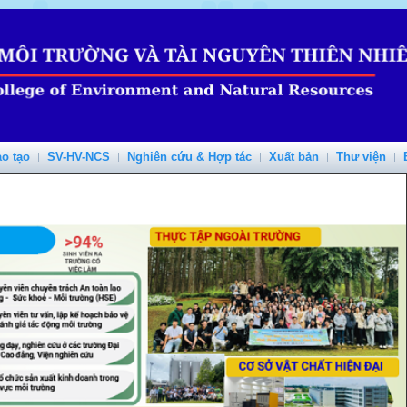
o tạo
SV-HV-NCS
Nghiên cứu & Hợp tác
Xuất bản
Thư viện