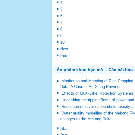
4
5
6
7
8
9
10
Next
End
Ấn phẩm khoa học mới - Các bài báo -
Monitoring and Mapping of Rice Cropping 
Data: A Case of An Giang Province
Effects of Multi-Dike Protection Systems
Unearthing the ripple effects of power and r
Reduction of silver nanoparticle toxicity 
Water quality modelling of the Mekong Riv
changes to the Mekong Delta
Start