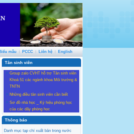
Biểu mẫu
PCCC
Liên hệ
English
Tân sinh viên
Group zalo CVHT hỗ trợ Tân sinh viên
Khoá 51 các ngành khoa Môi trường &
TNTN
Những điều tân sinh viên cần biết
Sơ đồ nhà học _ Ký hiệu phòng học
của các dãy phòng học
Thông báo
Danh mục tạp chí xuất bản trong nước