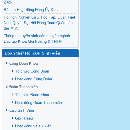
2026
Bản tin Hoạt động Đảng Ủy Khoa
Hội nghị Nghiên Cứu, Học Tập, Quán Triệt
Nghị Quyết Đại Hội Đảng Toàn Quốc Lần
thứ XIV.
Thông tin tuyển sinh các chuyên ngành
Đào tạo Khoa Môi trường & TNTN
Feasibility evaluation of using cattle
Đoàn thể/ Hội cựu Sinh viên
manure for biogas production: A case study
under household conditions in the
Công Đoàn Khoa
Vietnamese Mekong Delta
Tổ chức Công Đoàn
Sediment properties in flood-based farming
NEXT
systems in the Vietnamese upstream
Hoạt động Công Đoàn
Mekong Delta
Đoàn Thanh niên
Danh mục tạp chí xuất bản Quốc Tế 2026
Tổ chức Đoàn Khoa
Danh Mục các Đề Tài NCKH cấp Tỉnh năm
Hoạt động Đoàn Thanh niên
2024
Cựu Sinh Viên
Văn bản - Quy định
Giới Thiệu
Ban chấp hành Đảng bộ khoa
Hoạt động và sự kiện