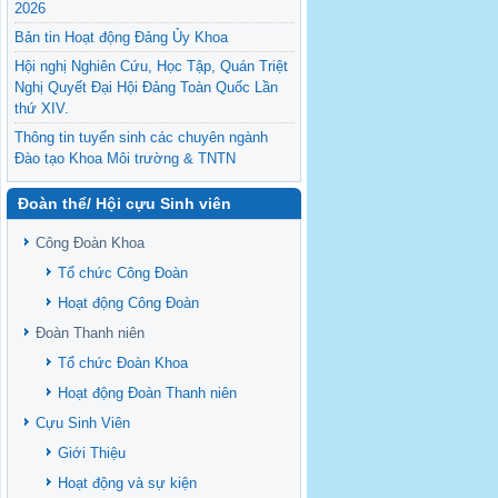
2026
Bản tin Hoạt động Đảng Ủy Khoa
Hội nghị Nghiên Cứu, Học Tập, Quán Triệt
Nghị Quyết Đại Hội Đảng Toàn Quốc Lần
thứ XIV.
Thông tin tuyển sinh các chuyên ngành
Đào tạo Khoa Môi trường & TNTN
Feasibility evaluation of using cattle
Đoàn thể/ Hội cựu Sinh viên
manure for biogas production: A case study
under household conditions in the
Công Đoàn Khoa
Vietnamese Mekong Delta
Tổ chức Công Đoàn
Sediment properties in flood-based farming
NEXT
systems in the Vietnamese upstream
Hoạt động Công Đoàn
Mekong Delta
Đoàn Thanh niên
Danh mục tạp chí xuất bản Quốc Tế 2026
Tổ chức Đoàn Khoa
Danh Mục các Đề Tài NCKH cấp Tỉnh năm
Hoạt động Đoàn Thanh niên
2024
Cựu Sinh Viên
Văn bản - Quy định
Giới Thiệu
Ban chấp hành Đảng bộ khoa
Hoạt động và sự kiện