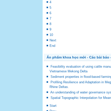
4
5
6
7
8
9
10
Next
End
Ấn phẩm khoa học mới - Các bài báo -
Feasibility evaluation of using cattle man
Vietnamese Mekong Delta
Sediment properties in flood-based farm
Profiling Resilience and Adaptation in M
Rhine Deltas.
An understanding of water governance sy
Spatial Topographic Interpolation for Mea
Start