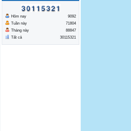
Hôm nay
9092
Tuần này
71804
Tháng này
88847
Tất cả
30115321