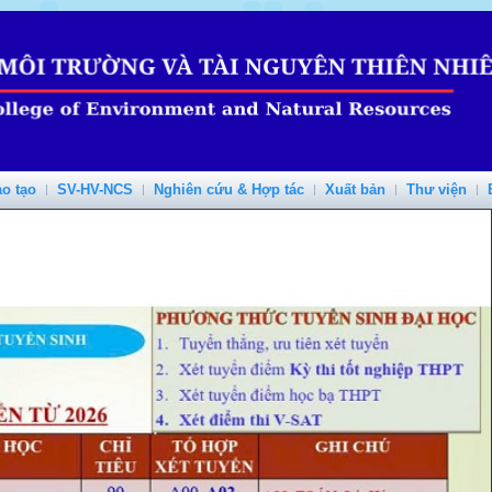
o tạo
SV-HV-NCS
Nghiên cứu & Hợp tác
Xuất bản
Thư viện