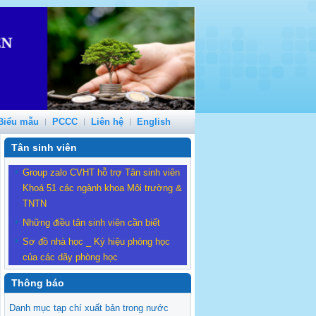
Biểu mẫu
PCCC
Liên hệ
English
Tân sinh viên
Group zalo CVHT hỗ trợ Tân sinh viên
Khoá 51 các ngành khoa Môi trường &
TNTN
Những điều tân sinh viên cần biết
Sơ đồ nhà học _ Ký hiệu phòng học
của các dãy phòng học
Thông báo
Danh mục tạp chí xuất bản trong nước