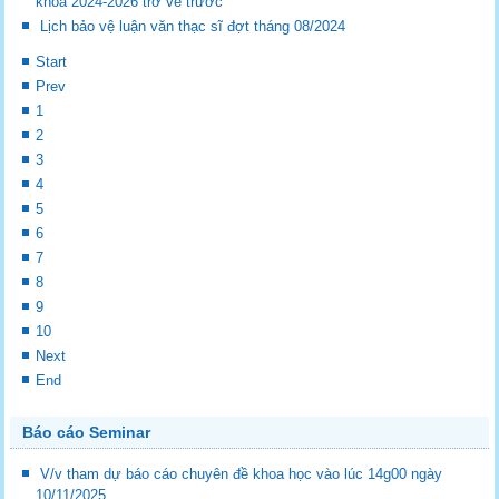
khóa 2024-2026 trở về trước
Lịch bảo vệ luận văn thạc sĩ đợt tháng 08/2024
Start
Prev
1
2
3
4
5
6
7
8
9
10
Next
End
Báo cáo Seminar
V/v tham dự báo cáo chuyên đề khoa học vào lúc 14g00 ngày
10/11/2025