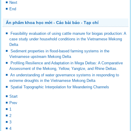
Next
End
Ấn phẩm khoa học mới - Các bài báo - Tạp chí
Feasibility evaluation of using cattle manure for biogas production: A
case study under household conditions in the Vietnamese Mekong
Delta
Sediment properties in flood-based farming systems in the
Vietnamese upstream Mekong Delta
Profiling Resilience and Adaptation in Mega Deltas: A Comparative
Assessment of the Mekong, Yellow, Yangtze, and Rhine Deltas.
An understanding of water governance systems in responding to
extreme droughts in the Vietnamese Mekong Delta
Spatial Topographic Interpolation for Meandering Channels
Start
Prev
1
2
3
4