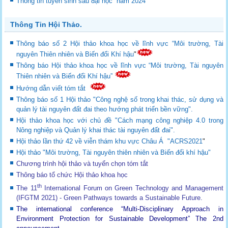
Thông tin tuyển sinh sau đại học năm 2024
Thông Tin Hội Thảo.
Thông báo số 2 Hội thảo khoa học về lĩnh vực “Môi trường, Tài
nguyên Thiên nhiên và Biến đổi Khí hậu
"
Thông báo Hội thảo khoa học về lĩnh vực “Môi trường, Tài nguyên
Thiên nhiên và Biến đổi Khí hậu”
Hướng dẫn viết tóm tắt
Thông báo số 1 Hội thảo "Công nghệ số trong khai thác, sử dụng và
quản lý tài nguyên đất đai theo hướng phát triển bền vững".
Hội thảo khoa học với chủ đề "Cách mạng công nghiệp 4.0 trong
Nông nghiệp và Quản lý khai thác tài nguyên đất đai".
Hội thảo lần thứ 42 về viễn thám khu vực Châu Á "ACRS2021
"
Hội thảo "Môi trường, Tài nguyên thiên nhiên và Biến đổi khí hậu"
Chương trình hội thảo và tuyển chọn tóm tắt
Thông báo tổ chức Hội thảo khoa học
th
The 11
International Forum on Green Technology and Management
(IFGTM 2021) - Green Pathways towards a Sustainable Future
.
The international conference “Multi-Disciplinary Approach in
Environment Protection for Sustainable Development”
The 2nd