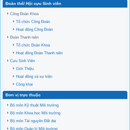
Đoàn thể/ Hội cựu Sinh viên
Sediment properties in flood-based farming systems in the Vietnamese
upstream Mekong Delta
Công Đoàn Khoa
Danh mục tạp chí xuất bản Quốc Tế 2026
Tổ chức Công Đoàn
Danh Mục các Đề Tài NCKH cấp Tỉnh năm 2024
Hoạt động Công Đoàn
Văn bản - Quy định
Đoàn Thanh niên
Ban chấp hành Đảng bộ khoa
Tổ chức Đoàn Khoa
Hoạt động Đoàn Thanh niên
Cựu Sinh Viên
Giới Thiệu
Hoạt động và sự kiện
Công khai
Đơn vị trực thuộc
Bô môn Kỹ thuật Môi trường
Bộ môn Khoa học Môi trường
Bộ môn Tài nguyên Đất đai
Bộ môn Quản lý Môi trường