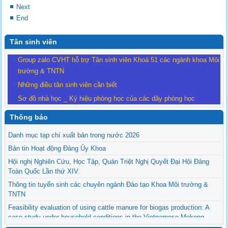
Next
End
Tân sinh viên
Group zalo CVHT hỗ trợ Tân sinh viên Khoá 51 các ngành khoa Môi
trường & TNTN
Những điều tân sinh viên cần biết
Sơ đồ nhà học _ Ký hiệu phòng học của các dãy phòng học
Thông báo
Danh mục tạp chí xuất bản trong nước 2026
Bản tin Hoạt động Đảng Ủy Khoa
Hội nghị Nghiên Cứu, Học Tập, Quán Triệt Nghị Quyết Đại Hội Đảng
Toàn Quốc Lần thứ XIV.
Thông tin tuyển sinh các chuyên ngành Đào tạo Khoa Môi trường &
TNTN
Feasibility evaluation of using cattle manure for biogas production: A
case study under household conditions in the Vietnamese Mekong
Delta