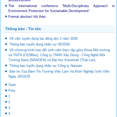
announcement
The international conference “Multi-Disciplinary Approach in
Environment Protection for Sustainable Development”
Format abstract hội thảo.
Thông báo - Tin tức
Về việc tuyển dụng lao động đợt 2 năm 2026
Thông báo tuyển dụng nhân sự 05/2026
Về chương trình trao đổi sinh viên thực tập giữa Khoa Môi trường
và TNTN (CENRes), Công ty TNHH Xây Dựng - Công Nghệ Môi
Trường Nano (NANOEN) và Đại học Kasetsart (Thái Lan)
Thông báo tuyển dụng nhận sự Công ty Nanoen
Bản tin Tọa Đàm Thị Trường Việc Làm Và Khởi Nghiệp Sinh Viên
Ngày 19/10/25
Start
Prev
1
2
3
4