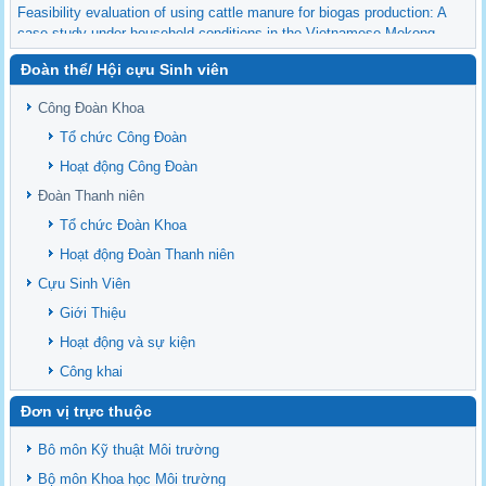
Feasibility evaluation of using cattle manure for biogas production: A
case study under household conditions in the Vietnamese Mekong
Delta
Đoàn thể/ Hội cựu Sinh viên
Sediment properties in flood-based farming systems in the Vietnamese
upstream Mekong Delta
Công Đoàn Khoa
Danh mục tạp chí xuất bản Quốc Tế 2026
Tổ chức Công Đoàn
Danh Mục các Đề Tài NCKH cấp Tỉnh năm 2024
Hoạt động Công Đoàn
Văn bản - Quy định
Đoàn Thanh niên
Ban chấp hành Đảng bộ khoa
Tổ chức Đoàn Khoa
Hoạt động Đoàn Thanh niên
Cựu Sinh Viên
Giới Thiệu
Hoạt động và sự kiện
Công khai
Đơn vị trực thuộc
Bô môn Kỹ thuật Môi trường
Bộ môn Khoa học Môi trường