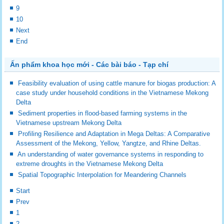
9
10
Next
End
Ấn phẩm khoa học mới - Các bài báo - Tạp chí
Feasibility evaluation of using cattle manure for biogas production: A
case study under household conditions in the Vietnamese Mekong
Delta
Sediment properties in flood-based farming systems in the
Vietnamese upstream Mekong Delta
Profiling Resilience and Adaptation in Mega Deltas: A Comparative
Assessment of the Mekong, Yellow, Yangtze, and Rhine Deltas.
An understanding of water governance systems in responding to
extreme droughts in the Vietnamese Mekong Delta
Spatial Topographic Interpolation for Meandering Channels
Start
Prev
1
2