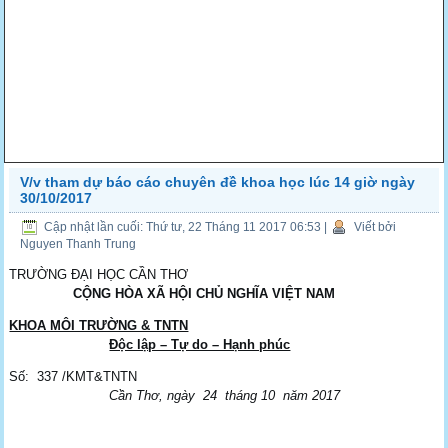
V/v tham dự báo cáo chuyên đề khoa học lúc 14 giờ ngày
30/10/2017
Cập nhật lần cuối: Thứ tư, 22 Tháng 11 2017 06:53
|
Viết bởi
Nguyen Thanh Trung
TRƯỜNG ĐẠI HỌC CẦN THƠ
CỘNG
HÒA XÃ HỘI CHỦ NGHĨA VIỆT NAM
KHOA MÔI TRƯỜNG & TNTN
Độc lập – Tự do – Hạnh phúc
Số: 337 /KMT&TNTN
Cần Thơ, ngày 24 tháng 10 năm 2017