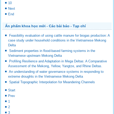
10
Next
End
Ấn phẩm khoa học mới - Các bài báo - Tạp chí
Feasibility evaluation of using cattle manure for biogas production: A
case study under household conditions in the Vietnamese Mekong
Delta
Sediment properties in flood-based farming systems in the
Vietnamese upstream Mekong Delta
Profiling Resilience and Adaptation in Mega Deltas: A Comparative
Assessment of the Mekong, Yellow, Yangtze, and Rhine Deltas.
An understanding of water governance systems in responding to
extreme droughts in the Vietnamese Mekong Delta
Spatial Topographic Interpolation for Meandering Channels
Start
Prev
1
2
3