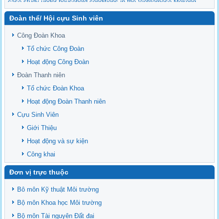
case study under household conditions in the Vietnamese Mekong
Delta
Đoàn thể/ Hội cựu Sinh viên
Sediment properties in flood-based farming systems in the Vietnamese
upstream Mekong Delta
Công Đoàn Khoa
Danh mục tạp chí xuất bản Quốc Tế 2026
Tổ chức Công Đoàn
Danh Mục các Đề Tài NCKH cấp Tỉnh năm 2024
Hoạt động Công Đoàn
Văn bản - Quy định
Đoàn Thanh niên
Ban chấp hành Đảng bộ khoa
Tổ chức Đoàn Khoa
Hoạt động Đoàn Thanh niên
Cựu Sinh Viên
Giới Thiệu
Hoạt động và sự kiện
Công khai
Đơn vị trực thuộc
Bô môn Kỹ thuật Môi trường
Bộ môn Khoa học Môi trường
Bộ môn Tài nguyên Đất đai