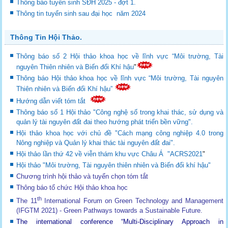
Thông báo tuyển sinh SĐH 2025 - đợt 1.
Thông tin tuyển sinh sau đại học năm 2024
Thông Tin Hội Thảo.
Thông báo số 2 Hội thảo khoa học về lĩnh vực “Môi trường, Tài
nguyên Thiên nhiên và Biến đổi Khí hậu
"
Thông báo Hội thảo khoa học về lĩnh vực “Môi trường, Tài nguyên
Thiên nhiên và Biến đổi Khí hậu”
Hướng dẫn viết tóm tắt
Thông báo số 1 Hội thảo "Công nghệ số trong khai thác, sử dụng và
quản lý tài nguyên đất đai theo hướng phát triển bền vững".
Hội thảo khoa học với chủ đề "Cách mạng công nghiệp 4.0 trong
Nông nghiệp và Quản lý khai thác tài nguyên đất đai".
Hội thảo lần thứ 42 về viễn thám khu vực Châu Á "ACRS2021
"
Hội thảo "Môi trường, Tài nguyên thiên nhiên và Biến đổi khí hậu"
Chương trình hội thảo và tuyển chọn tóm tắt
Thông báo tổ chức Hội thảo khoa học
th
The 11
International Forum on Green Technology and Management
(IFGTM 2021) - Green Pathways towards a Sustainable Future
.
The international conference “Multi-Disciplinary Approach in