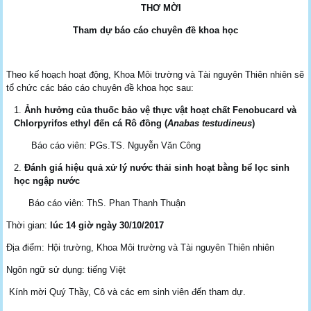
THƠ MỜI
Tham dự báo cáo chuyên đề khoa học
Theo kế hoạch hoạt động, Khoa Môi trường và Tài nguyên Thiên nhiên sẽ
tổ chức các báo cáo chuyên đề khoa học sau:
Ảnh hưởng của thuốc bảo vệ thực vật hoạt chất Fenobucard và
Chlorpyrifos ethyl đến cá Rô đồng (
Anabas testudineus
)
Báo cáo viên: PGs.TS. Nguyễn Văn Công
Đánh giá hiệu quả xử lý nước thải sinh hoạt bằng bể lọc sinh
học ngập nước
Báo cáo viên: ThS. Phan Thanh Thuận
Thời gian:
lúc
14
giờ ngày
30
/
10
/201
7
Địa điểm: Hội trường, Khoa Môi trường và Tài nguyên Thiên nhiên
Ngôn ngữ sử dụng: tiếng Việt
Kính mời Quý Thầy, Cô và các em sinh viên đến tham dự.