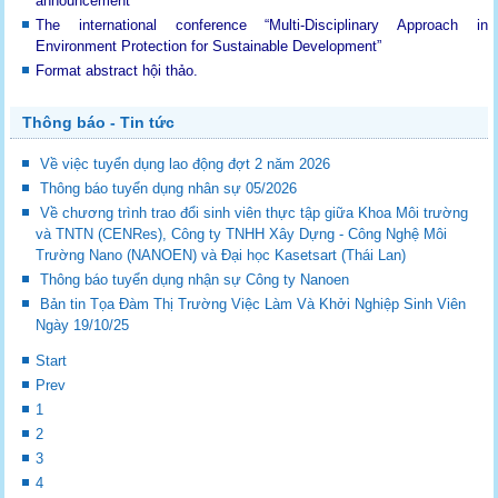
announcement
The international conference “Multi-Disciplinary Approach in
Environment Protection for Sustainable Development”
Format abstract hội thảo.
Thông báo - Tin tức
Về việc tuyển dụng lao động đợt 2 năm 2026
Thông báo tuyển dụng nhân sự 05/2026
Về chương trình trao đổi sinh viên thực tập giữa Khoa Môi trường
và TNTN (CENRes), Công ty TNHH Xây Dựng - Công Nghệ Môi
Trường Nano (NANOEN) và Đại học Kasetsart (Thái Lan)
Thông báo tuyển dụng nhận sự Công ty Nanoen
Bản tin Tọa Đàm Thị Trường Việc Làm Và Khởi Nghiệp Sinh Viên
Ngày 19/10/25
Start
Prev
1
2
3
4