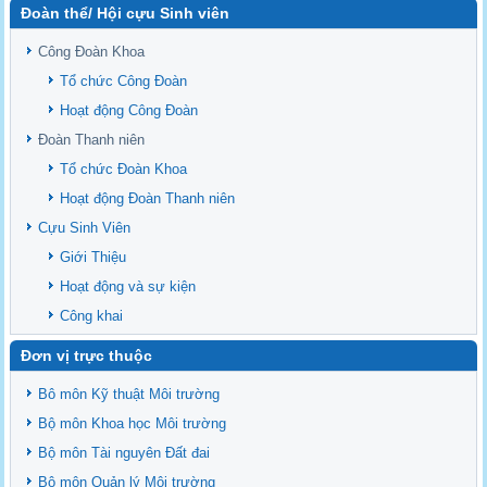
Đoàn thể/ Hội cựu Sinh viên
Sediment properties in flood-based farming systems in the Vietnamese
upstream Mekong Delta
Công Đoàn Khoa
Danh mục tạp chí xuất bản Quốc Tế 2026
Tổ chức Công Đoàn
Danh Mục các Đề Tài NCKH cấp Tỉnh năm 2024
Hoạt động Công Đoàn
Văn bản - Quy định
Đoàn Thanh niên
Ban chấp hành Đảng bộ khoa
Tổ chức Đoàn Khoa
Hoạt động Đoàn Thanh niên
Cựu Sinh Viên
Giới Thiệu
Hoạt động và sự kiện
Công khai
Đơn vị trực thuộc
Bô môn Kỹ thuật Môi trường
Bộ môn Khoa học Môi trường
Bộ môn Tài nguyên Đất đai
Bộ môn Quản lý Môi trường