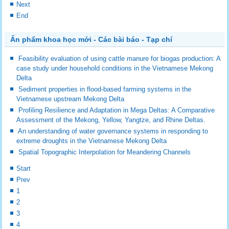
Next
End
Ấn phẩm khoa học mới - Các bài báo - Tạp chí
Feasibility evaluation of using cattle manure for biogas production: A
case study under household conditions in the Vietnamese Mekong
Delta
Sediment properties in flood-based farming systems in the
Vietnamese upstream Mekong Delta
Profiling Resilience and Adaptation in Mega Deltas: A Comparative
Assessment of the Mekong, Yellow, Yangtze, and Rhine Deltas.
An understanding of water governance systems in responding to
extreme droughts in the Vietnamese Mekong Delta
Spatial Topographic Interpolation for Meandering Channels
Start
Prev
1
2
3
4