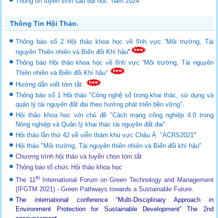
Thông tin tuyển sinh sau đại học năm 2024
Thông Tin Hội Thảo.
Thông báo số 2 Hội thảo khoa học về lĩnh vực “Môi trường, Tài
nguyên Thiên nhiên và Biến đổi Khí hậu
"
Thông báo Hội thảo khoa học về lĩnh vực “Môi trường, Tài nguyên
Thiên nhiên và Biến đổi Khí hậu”
Hướng dẫn viết tóm tắt
Thông báo số 1 Hội thảo "Công nghệ số trong khai thác, sử dụng và
quản lý tài nguyên đất đai theo hướng phát triển bền vững".
Hội thảo khoa học với chủ đề "Cách mạng công nghiệp 4.0 trong
Nông nghiệp và Quản lý khai thác tài nguyên đất đai".
Hội thảo lần thứ 42 về viễn thám khu vực Châu Á "ACRS2021
"
Hội thảo "Môi trường, Tài nguyên thiên nhiên và Biến đổi khí hậu"
Chương trình hội thảo và tuyển chọn tóm tắt
Thông báo tổ chức Hội thảo khoa học
th
The 11
International Forum on Green Technology and Management
(IFGTM 2021) - Green Pathways towards a Sustainable Future
.
The international conference “Multi-Disciplinary Approach in
Environment Protection for Sustainable Development”
The 2nd