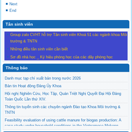
Next
End
Tân sinh viên
Group zalo CVHT hỗ trợ Tân sinh viên Khoá 51 các ngành khoa Môi
trường & TNTN
Những điều tân sinh viên cần biết
Sơ đồ nhà học _ Ký hiệu phòng học của các dãy phòng học
Thông báo
Danh mục tạp chí xuất bản trong nước 2026
Bản tin Hoạt động Đảng Ủy Khoa
Hội nghị Nghiên Cứu, Học Tập, Quán Triệt Nghị Quyết Đại Hội Đảng
Toàn Quốc Lần thứ XIV.
Thông tin tuyển sinh các chuyên ngành Đào tạo Khoa Môi trường &
TNTN
Feasibility evaluation of using cattle manure for biogas production: A
case study under household conditions in the Vietnamese Mekong
Delta