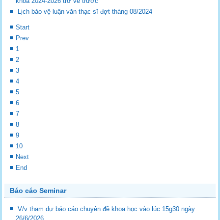
khóa 2024-2026 trở về trước
Lịch bảo vệ luận văn thạc sĩ đợt tháng 08/2024
Start
Prev
1
2
3
4
5
6
7
8
9
10
Next
End
Báo cáo Seminar
V/v tham dự báo cáo chuyên đề khoa học vào lúc 15g30 ngày
26/6/2026