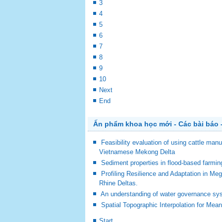
3
4
5
6
7
8
9
10
Next
End
Ấn phẩm khoa học mới - Các bài báo -
Feasibility evaluation of using cattle man
Vietnamese Mekong Delta
Sediment properties in flood-based farm
Profiling Resilience and Adaptation in M
Rhine Deltas.
An understanding of water governance sy
Spatial Topographic Interpolation for Mea
Start