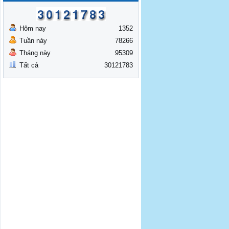
Hôm nay
1352
Tuần này
78266
Tháng này
95309
Tất cả
30121783