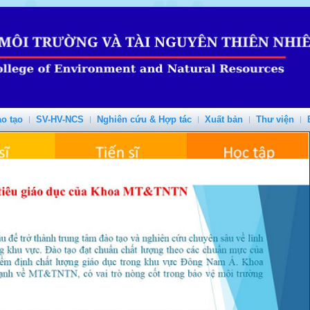
o tạo
SV-HV-NCS
Nghiên cứu & Hợp tác
Xuất bản
Thư viện