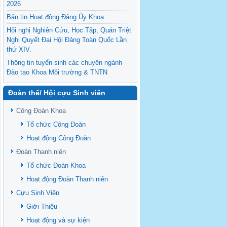
2026
Bản tin Hoạt động Đảng Ủy Khoa
Hội nghị Nghiên Cứu, Học Tập, Quán Triệt
Nghị Quyết Đại Hội Đảng Toàn Quốc Lần
thứ XIV.
Thông tin tuyển sinh các chuyên ngành
Đào tạo Khoa Môi trường & TNTN
Feasibility evaluation of using cattle
Đoàn thể/ Hội cựu Sinh viên
manure for biogas production: A case study
under household conditions in the
Công Đoàn Khoa
Vietnamese Mekong Delta
Tổ chức Công Đoàn
Sediment properties in flood-based farming
NEXT
systems in the Vietnamese upstream
Hoạt động Công Đoàn
Mekong Delta
Đoàn Thanh niên
Danh mục tạp chí xuất bản Quốc Tế 2026
Tổ chức Đoàn Khoa
Danh Mục các Đề Tài NCKH cấp Tỉnh năm
Hoạt động Đoàn Thanh niên
2024
Cựu Sinh Viên
Văn bản - Quy định
Giới Thiệu
Ban chấp hành Đảng bộ khoa
Hoạt động và sự kiện