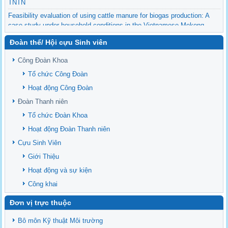
TNTN
Feasibility evaluation of using cattle manure for biogas production: A
case study under household conditions in the Vietnamese Mekong
Delta
Đoàn thể/ Hội cựu Sinh viên
Sediment properties in flood-based farming systems in the Vietnamese
upstream Mekong Delta
Công Đoàn Khoa
Danh mục tạp chí xuất bản Quốc Tế 2026
Tổ chức Công Đoàn
Danh Mục các Đề Tài NCKH cấp Tỉnh năm 2024
Hoạt động Công Đoàn
Văn bản - Quy định
Đoàn Thanh niên
Ban chấp hành Đảng bộ khoa
Tổ chức Đoàn Khoa
Hoạt động Đoàn Thanh niên
Cựu Sinh Viên
Giới Thiệu
Hoạt động và sự kiện
Công khai
Đơn vị trực thuộc
Bô môn Kỹ thuật Môi trường