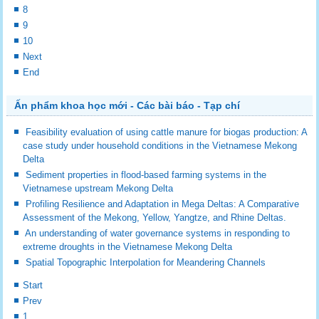
8
9
10
Next
End
Ấn phẩm khoa học mới - Các bài báo - Tạp chí
Feasibility evaluation of using cattle manure for biogas production: A
case study under household conditions in the Vietnamese Mekong
Delta
Sediment properties in flood-based farming systems in the
Vietnamese upstream Mekong Delta
Profiling Resilience and Adaptation in Mega Deltas: A Comparative
Assessment of the Mekong, Yellow, Yangtze, and Rhine Deltas.
An understanding of water governance systems in responding to
extreme droughts in the Vietnamese Mekong Delta
Spatial Topographic Interpolation for Meandering Channels
Start
Prev
1