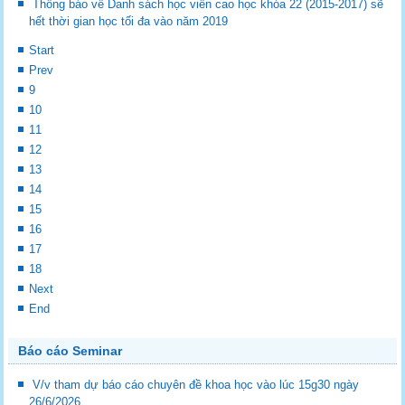
Thông báo về Danh sách học viên cao học khóa 22 (2015-2017) sẽ
hết thời gian học tối đa vào năm 2019
Start
Prev
9
10
11
12
13
14
15
16
17
18
Next
End
Báo cáo Seminar
V/v tham dự báo cáo chuyên đề khoa học vào lúc 15g30 ngày
26/6/2026