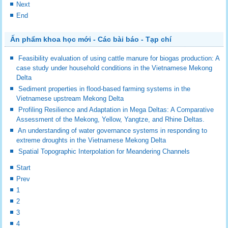
Next
End
Ấn phẩm khoa học mới - Các bài báo - Tạp chí
Feasibility evaluation of using cattle manure for biogas production: A
case study under household conditions in the Vietnamese Mekong
Delta
Sediment properties in flood-based farming systems in the
Vietnamese upstream Mekong Delta
Profiling Resilience and Adaptation in Mega Deltas: A Comparative
Assessment of the Mekong, Yellow, Yangtze, and Rhine Deltas.
An understanding of water governance systems in responding to
extreme droughts in the Vietnamese Mekong Delta
Spatial Topographic Interpolation for Meandering Channels
Start
Prev
1
2
3
4