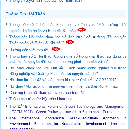
Thông tin tuyển sinh sau đại học năm 2024
Thông Tin Hội Thảo.
Thông báo số 2 Hội thảo khoa học về lĩnh vực “Môi trường, Tài
nguyên Thiên nhiên và Biến đổi Khí hậu
"
Thông báo Hội thảo khoa học về lĩnh vực “Môi trường, Tài nguyên
Thiên nhiên và Biến đổi Khí hậu”
Hướng dẫn viết tóm tắt
Thông báo số 1 Hội thảo "Công nghệ số trong khai thác, sử dụng và
quản lý tài nguyên đất đai theo hướng phát triển bền vững".
Hội thảo khoa học với chủ đề "Cách mạng công nghiệp 4.0 trong
Nông nghiệp và Quản lý khai thác tài nguyên đất đai".
Hội thảo lần thứ 42 về viễn thám khu vực Châu Á "ACRS2021
"
Hội thảo "Môi trường, Tài nguyên thiên nhiên và Biến đổi khí hậu"
Chương trình hội thảo và tuyển chọn tóm tắt
Thông báo tổ chức Hội thảo khoa học
th
The 11
International Forum on Green Technology and Management
(IFGTM 2021) - Green Pathways towards a Sustainable Future
.
The international conference “Multi-Disciplinary Approach in
Environment Protection for Sustainable Development”
The 2nd