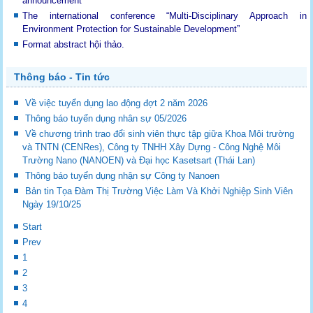
announcement
The international conference “Multi-Disciplinary Approach in
Environment Protection for Sustainable Development”
Format abstract hội thảo.
Thông báo - Tin tức
Về việc tuyển dụng lao động đợt 2 năm 2026
Thông báo tuyển dụng nhân sự 05/2026
Về chương trình trao đổi sinh viên thực tập giữa Khoa Môi trường
và TNTN (CENRes), Công ty TNHH Xây Dựng - Công Nghệ Môi
Trường Nano (NANOEN) và Đại học Kasetsart (Thái Lan)
Thông báo tuyển dụng nhận sự Công ty Nanoen
Bản tin Tọa Đàm Thị Trường Việc Làm Và Khởi Nghiệp Sinh Viên
Ngày 19/10/25
Start
Prev
1
2
3
4