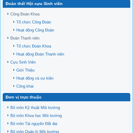
Đoàn thể/ Hội cựu Sinh viên
Sediment properties in flood-based farming systems in the Vietnamese
upstream Mekong Delta
Công Đoàn Khoa
Danh mục tạp chí xuất bản Quốc Tế 2026
Tổ chức Công Đoàn
Danh Mục các Đề Tài NCKH cấp Tỉnh năm 2024
Hoạt động Công Đoàn
Văn bản - Quy định
Đoàn Thanh niên
Ban chấp hành Đảng bộ khoa
Tổ chức Đoàn Khoa
Hoạt động Đoàn Thanh niên
Cựu Sinh Viên
Giới Thiệu
Hoạt động và sự kiện
Công khai
Đơn vị trực thuộc
Bô môn Kỹ thuật Môi trường
Bộ môn Khoa học Môi trường
Bộ môn Tài nguyên Đất đai
Bộ môn Quản lý Môi trường