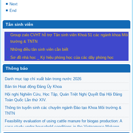
Next
End
Tân sinh viên
Group zalo CVHT hỗ trợ Tân sinh viên Khoá 51 các ngành khoa Môi
trường & TNTN
Những điều tân sinh viên cần biết
Sơ đồ nhà học _ Ký hiệu phòng học của các dãy phòng học
Thông báo
Danh mục tạp chí xuất bản trong nước 2026
Bản tin Hoạt động Đảng Ủy Khoa
Hội nghị Nghiên Cứu, Học Tập, Quán Triệt Nghị Quyết Đại Hội Đảng
Toàn Quốc Lần thứ XIV.
Thông tin tuyển sinh các chuyên ngành Đào tạo Khoa Môi trường &
TNTN
Feasibility evaluation of using cattle manure for biogas production: A
case study under household conditions in the Vietnamese Mekong
Delta