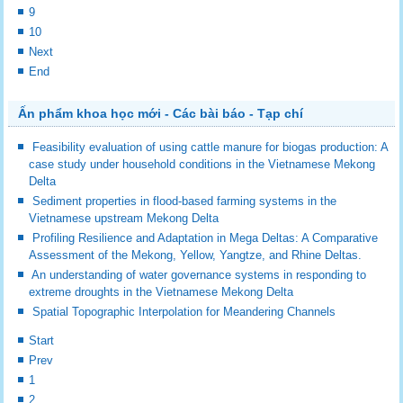
9
10
Next
End
Ấn phẩm khoa học mới - Các bài báo - Tạp chí
Feasibility evaluation of using cattle manure for biogas production: A
case study under household conditions in the Vietnamese Mekong
Delta
Sediment properties in flood-based farming systems in the
Vietnamese upstream Mekong Delta
Profiling Resilience and Adaptation in Mega Deltas: A Comparative
Assessment of the Mekong, Yellow, Yangtze, and Rhine Deltas.
An understanding of water governance systems in responding to
extreme droughts in the Vietnamese Mekong Delta
Spatial Topographic Interpolation for Meandering Channels
Start
Prev
1
2