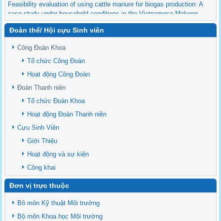
Feasibility evaluation of using cattle manure for biogas production: A
case study under household conditions in the Vietnamese Mekong
Delta
Đoàn thể/ Hội cựu Sinh viên
Sediment properties in flood-based farming systems in the Vietnamese
upstream Mekong Delta
Công Đoàn Khoa
Danh mục tạp chí xuất bản Quốc Tế 2026
Tổ chức Công Đoàn
Danh Mục các Đề Tài NCKH cấp Tỉnh năm 2024
Hoạt động Công Đoàn
Văn bản - Quy định
Đoàn Thanh niên
Ban chấp hành Đảng bộ khoa
Tổ chức Đoàn Khoa
Hoạt động Đoàn Thanh niên
Cựu Sinh Viên
Giới Thiệu
Hoạt động và sự kiện
Công khai
Đơn vị trực thuộc
Bô môn Kỹ thuật Môi trường
Bộ môn Khoa học Môi trường