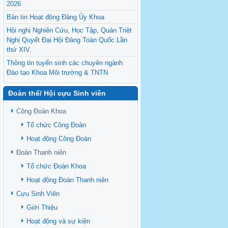
2026
Bản tin Hoạt động Đảng Ủy Khoa
Hội nghị Nghiên Cứu, Học Tập, Quán Triệt
Nghị Quyết Đại Hội Đảng Toàn Quốc Lần
thứ XIV.
Thông tin tuyển sinh các chuyên ngành
Đào tạo Khoa Môi trường & TNTN
Feasibility evaluation of using cattle
Đoàn thể/ Hội cựu Sinh viên
manure for biogas production: A case study
under household conditions in the
Công Đoàn Khoa
Vietnamese Mekong Delta
Tổ chức Công Đoàn
Sediment properties in flood-based farming
NEXT
systems in the Vietnamese upstream
Hoạt động Công Đoàn
Mekong Delta
Đoàn Thanh niên
Danh mục tạp chí xuất bản Quốc Tế 2026
Tổ chức Đoàn Khoa
Danh Mục các Đề Tài NCKH cấp Tỉnh năm
Hoạt động Đoàn Thanh niên
2024
Cựu Sinh Viên
Văn bản - Quy định
Giới Thiệu
Ban chấp hành Đảng bộ khoa
Hoạt động và sự kiện