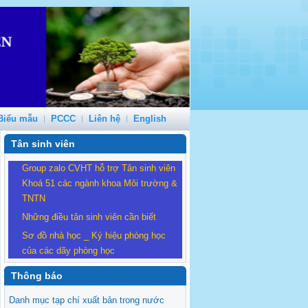
Biểu mẫu
PCCC
Liên hệ
English
Tân sinh viên
Group zalo CVHT hỗ trợ Tân sinh viên
Khoá 51 các ngành khoa Môi trường &
TNTN
Những điều tân sinh viên cần biết
Sơ đồ nhà học _ Ký hiệu phòng học
của các dãy phòng học
Thông báo
Danh mục tạp chí xuất bản trong nước