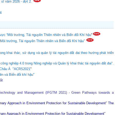
c sĩ năm 2026 - đợt 2.
24
vực “Môi trường, Tài nguyên Thiên nhiên và Biến đổi Khí hậu
"
“Môi trường, Tài nguyên Thiên nhiên và Biến đổi Khí hậu”
ong khai thác, sử dụng và quản lý tài nguyên đất đai theo hướng phát triển
ông nghiệp 4.0 trong Nông nghiệp và Quản lý khai thác tài nguyên đất đai".
ực Châu Á "ACRS2021
"
ên và Biến đổi khí hậu"
tắt
 Technology and Management (IFGTM 2021) - Green Pathways towards a
plinary Approach in Environment Protection for Sustainable Development”
The
plinary Approach in Environment Protection for Sustainable Development”