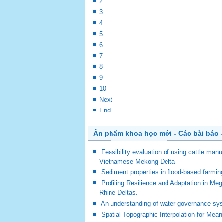
2
3
4
5
6
7
8
9
10
Next
End
Ấn phẩm khoa học mới - Các bài báo -
Feasibility evaluation of using cattle man
Vietnamese Mekong Delta
Sediment properties in flood-based farm
Profiling Resilience and Adaptation in M
Rhine Deltas.
An understanding of water governance sy
Spatial Topographic Interpolation for Mea