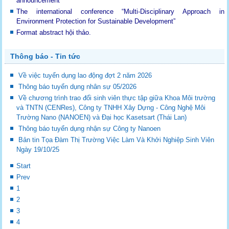
announcement
The international conference “Multi-Disciplinary Approach in
Environment Protection for Sustainable Development”
Format abstract hội thảo.
Thông báo - Tin tức
Về việc tuyển dụng lao động đợt 2 năm 2026
Thông báo tuyển dụng nhân sự 05/2026
Về chương trình trao đổi sinh viên thực tập giữa Khoa Môi trường
và TNTN (CENRes), Công ty TNHH Xây Dựng - Công Nghệ Môi
Trường Nano (NANOEN) và Đại học Kasetsart (Thái Lan)
Thông báo tuyển dụng nhận sự Công ty Nanoen
Bản tin Tọa Đàm Thị Trường Việc Làm Và Khởi Nghiệp Sinh Viên
Ngày 19/10/25
Start
Prev
1
2
3
4