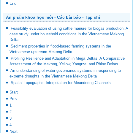
End
Ấn phẩm khoa học mới - Các bài báo - Tạp chí
Feasibility evaluation of using cattle manure for biogas production: A
case study under household conditions in the Vietnamese Mekong
Delta
Sediment properties in flood-based farming systems in the
Vietnamese upstream Mekong Delta
Profiling Resilience and Adaptation in Mega Deltas: A Comparative
Assessment of the Mekong, Yellow, Yangtze, and Rhine Deltas.
An understanding of water governance systems in responding to
extreme droughts in the Vietnamese Mekong Delta
Spatial Topographic Interpolation for Meandering Channels
Start
Prev
1
2
3
4
Next