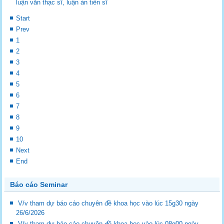
luận văn thạc sĩ, luận án tiến sĩ
Start
Prev
1
2
3
4
5
6
7
8
9
10
Next
End
Báo cáo Seminar
V/v tham dự báo cáo chuyên đề khoa học vào lúc 15g30 ngày
26/6/2026
V/v tham dự báo cáo chuyên đề khoa học vào lúc 08g00 ngày