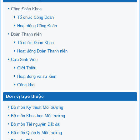
Sediment properties in flood-based farming systems in the Vietnamese
upstream Mekong Delta
Công Đoàn Khoa
Danh mục tạp chí xuất bản Quốc Tế 2026
Tổ chức Công Đoàn
Danh Mục các Đề Tài NCKH cấp Tỉnh năm 2024
Hoạt động Công Đoàn
Văn bản - Quy định
Đoàn Thanh niên
Ban chấp hành Đảng bộ khoa
Tổ chức Đoàn Khoa
Hoạt động Đoàn Thanh niên
Cựu Sinh Viên
Giới Thiệu
Hoạt động và sự kiện
Công khai
Đơn vị trực thuộc
Bô môn Kỹ thuật Môi trường
Bộ môn Khoa học Môi trường
Bộ môn Tài nguyên Đất đai
Bộ môn Quản lý Môi trường