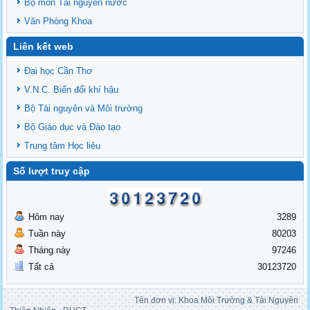
Bộ môn Tài nguyên nước
Văn Phòng Khoa
Liên kết web
Đại học Cần Thơ
V.N.C. Biến đổi khí hậu
Bộ Tài nguyên và Môi trường
Bộ Giáo dục và Đào tạo
Trung tâm Học liệu
Số lượt truy cập
Hôm nay
3289
Tuần này
80203
Tháng này
97246
Tất cả
30123720
Tên đơn vị: Khoa Môi Trường & Tài Nguyên