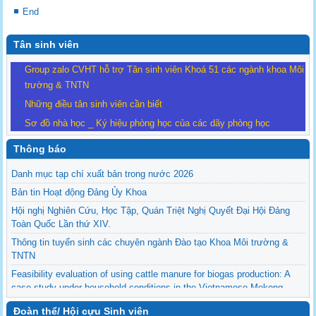
End
Tân sinh viên
Group zalo CVHT hỗ trợ Tân sinh viên Khoá 51 các ngành khoa Môi
trường & TNTN
Những điều tân sinh viên cần biết
Sơ đồ nhà học _ Ký hiệu phòng học của các dãy phòng học
Thông báo
Danh mục tạp chí xuất bản trong nước 2026
Bản tin Hoạt động Đảng Ủy Khoa
Hội nghị Nghiên Cứu, Học Tập, Quán Triệt Nghị Quyết Đại Hội Đảng
Toàn Quốc Lần thứ XIV.
Thông tin tuyển sinh các chuyên ngành Đào tạo Khoa Môi trường &
TNTN
Feasibility evaluation of using cattle manure for biogas production: A
case study under household conditions in the Vietnamese Mekong
Delta
Đoàn thể/ Hội cựu Sinh viên