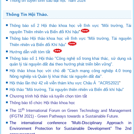
Thông tin tuyển sinh sau đại học năm 2024
Thông Tin Hội Thảo.
Thông báo số 2 Hội thảo khoa học về lĩnh vực “Môi trường, Tài
nguyên Thiên nhiên và Biến đổi Khí hậu
"
Thông báo Hội thảo khoa học về lĩnh vực “Môi trường, Tài nguyên
Thiên nhiên và Biến đổi Khí hậu”
Hướng dẫn viết tóm tắt
Thông báo số 1 Hội thảo "Công nghệ số trong khai thác, sử dụng và
quản lý tài nguyên đất đai theo hướng phát triển bền vững".
Hội thảo khoa học với chủ đề "Cách mạng công nghiệp 4.0 trong
Nông nghiệp và Quản lý khai thác tài nguyên đất đai".
Hội thảo lần thứ 42 về viễn thám khu vực Châu Á "ACRS2021
"
Hội thảo "Môi trường, Tài nguyên thiên nhiên và Biến đổi khí hậu"
Chương trình hội thảo và tuyển chọn tóm tắt
Thông báo tổ chức Hội thảo khoa học
th
The 11
International Forum on Green Technology and Management
(IFGTM 2021) - Green Pathways towards a Sustainable Future
.
The international conference “Multi-Disciplinary Approach in
Environment Protection for Sustainable Development”
The 2nd