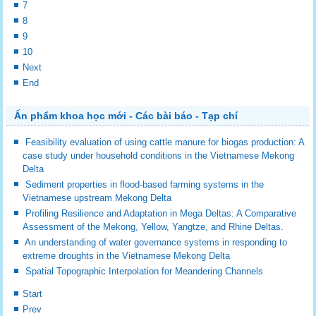
7
8
9
10
Next
End
Ấn phẩm khoa học mới - Các bài báo - Tạp chí
Feasibility evaluation of using cattle manure for biogas production: A
case study under household conditions in the Vietnamese Mekong
Delta
Sediment properties in flood-based farming systems in the
Vietnamese upstream Mekong Delta
Profiling Resilience and Adaptation in Mega Deltas: A Comparative
Assessment of the Mekong, Yellow, Yangtze, and Rhine Deltas.
An understanding of water governance systems in responding to
extreme droughts in the Vietnamese Mekong Delta
Spatial Topographic Interpolation for Meandering Channels
Start
Prev