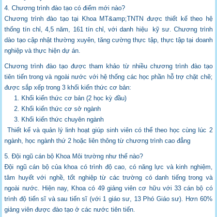
4. Chương trình đào tạo có điểm mới nào?
Chương trình đào tạo tại Khoa MT&amp;TNTN được thiết kế theo hệ
thống tín chỉ, 4,5 năm,
161 tín chỉ, với danh hiệu kỹ sư. Chương trình
dào tạo cập nhật thường xuyên, tăng
cường thực tập, thực tập tại doanh
nghiệp và thực hiện dự án.
Chương trình đào tạo được tham khảo từ nhiều chương trình đào tạo
tiên tiến trong và
ngoài nước với hệ thống các học phần hỗ trợ chặt chẽ;
được sắp xếp trong 3 khối kiến
thức cơ bản:
1. Khối kiến thức cơ bản (2 học kỳ đầu)
2. Khối kiến thức cơ sở ngành
3. Khối kiến thức chuyên ngành
Thiết kế và quản lý linh hoạt giúp sinh viên có thể theo học cùng lúc 2
ngành, học ngành
thứ 2 hoặc liên thông từ chương trình cao đẳng
5. Đội ngũ cán bộ Khoa Môi trường như thế nào?
Đội ngũ cán bộ của khoa có trình độ cao, có năng lực và kinh nghiệm,
tâm huyết với
nghề, tốt nghiệp từ các trường có danh tiếng trong và
ngoài nước. Hiện nay, Khoa có 49
giảng viên cơ hữu với 33 cán bộ có
trình độ tiến sĩ và sau tiến sĩ (với 1 giáo sư, 13 Phó
Giáo sư). Hơn 60%
giảng viên được đào tạo ở các nước tiên tiến.