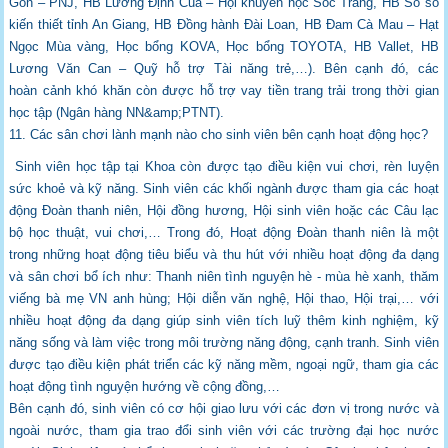
Gòn – PNJ, HB Lương Định
Của – Hội khuyến học Sóc Trăng, HB Sổ số
kiến thiết tỉnh An Giang, HB Đồng hành Đài
Loan, HB Đam Cà Mau – Hạt
Ngọc Mùa vàng, Học bổng KOVA, Học bổng TOYOTA,
HB Vallet, HB
Lương Văn Can – Quỹ hỗ trợ Tài năng trẻ,…). Bên cạnh đó, các
hoàn
cảnh khó khăn còn được hỗ trợ vay tiền trang trải trong thời gian
học tập (Ngân hàng
NN&amp;PTNT).
11. Các sân chơi lành mạnh nào cho sinh viên bên cạnh hoạt động học?
Sinh viên học tập tại Khoa còn được tạo điều kiện vui chơi, rèn luyện
sức khoẻ và kỹ
năng. Sinh viên các khối ngành được tham gia các hoạt
động Đoàn thanh niên, Hội đồng
hương, Hội sinh viên hoặc các Câu lạc
bộ học thuật, vui chơi,… Trong đó, Hoạt động
Đoàn thanh niên là một
trong những hoạt động tiêu biểu và thu hút với nhiều hoạt động
đa dạng
và sân chơi bổ ích như: Thanh niên tình nguyện hè - mùa hè xanh, thăm
viếng bà
mẹ VN anh hùng; Hội diễn văn nghệ, Hội thao, Hội trại,… với
nhiều hoạt động đa dạng
giúp sinh viên tích luỹ thêm kinh nghiệm, kỹ
năng sống và làm việc trong môi trường
năng động, cạnh tranh. Sinh viên
được tạo điều kiện phát triển các kỹ năng mềm, ngoại
ngữ, tham gia các
hoạt động tình nguyện hướng về cộng đồng,…
Bên cạnh đó, sinh viên có cơ hội giao lưu với các đơn vị trong nước và
ngoài nước, tham
gia trao đổi sinh viên với các trường đại học nước