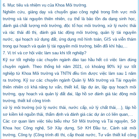
6. Mục tiêu và nhiệm vụ của Khoa Môi trường.
Nghiên cứu, giảng dạy và chuyển giao công nghệ trong lĩnh vực môi
trường và tài
nguyên thiên nhiên, cụ thể là bảo tồn đa dạng sinh học,
đánh giá chất lượng môi trường,
độc tố học môi trường, xử lý nước thải
và rác thải đô thị, đánh giá tác động môi trường,
quản lý tài nguyên
nước, qui hoạch sử dụng đất, ứng dụng mô hình toán, GIS và viễn
thám
trong qui hoạch và quản lý tài nguyên môi trường, biến đổi khí hậu,...
7. Vị trí và cơ hội việc làm sau khi tốt nghiệp?
Kỹ sư tốt nghiệp các chuyên ngành đào tạo hầu hết có việc làm đúng
chuyên ngành. Theo
thống kê năm 2021, có khoảng 90% kỹ sư tốt
nghiệp từ Khoa Môi trường và TNTN đều
tìm được việc làm sau 1 năm
ra trường. Kỹ sư các chuyên ngành Quản lý Môi trường và
Tài nguyên
thiên nhiên có khả năng tư vấn, thiết kế, lập dự án, lập quy hoạch môi
trường,
quy hoạch và quản lý đất đai, lập hồ sơ đánh giá tác động môi
trường, thiết kế công trình
xử lý môi trường (xử lý nước thải, nước cấp, xử lý chất thải,…), lập hồ
sơ kiềm kê nguồn
thải, thẩm định và đánh giá các dự án có liên quan,…
Các cơ quan làm việc tiêu biểu như Sở Môi trường và Tài nguyên, Sở
Khoa học Công
nghệ, Sở Xây dựng, Sở KH Đầu tư, Cảnh sát môi
trường, Công ty (Công trình đô thị, cấp
thoát nước, Tư vấn thiết kế công