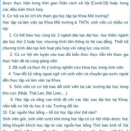
được thực hiện
trong thời gian Giãn cách xã hội (Covid-19) hoặc trong
các điều kiện thích hợp.
9. Cơ hội và lợi ích khi tham gia học tập tại Khoa Môi trường?
Học tập và làm việc tại Khoa Môi trường & TNTN, sinh viên có nhiều cơ
hội:
1. Có thể theo học cùng lúc 2 ngành đào tạo đại học, học thêm ngành
đại học thứ 2 hoặc
học chương trình liên thông từ hệ cao đẳng. Thiết kế
chương trình đào tạo linh hoạt phù
hợp với năng lực của mình;
2. Có cơ hội rèn luyện vào trao dồi kiến thức thực tiễn khi tham gia
thực hiện đề tài cùng
giảng viên
3. Đề xuất và thực thi ý tưởng nghiên cứu khoa học trong sinh viên
4. Trao dồi kỹ năng ngoại ngữ với sinh viên và chuyên gia nước ngoài
đến thực tập và làm
việc tại Khoa
5. Sinh viên có cơ hội trao đổi sinh viên tại các trường đại học trong
khu vực (Nhật, Thái
Lan, Đài Loan,…)
6. Học tập và nâng cao trình độ với các bậc sau đại học tại Khoa;
nắm bắt cơ hội du học ở
các Trường đối tác
10. Các nguồn Học bổng – hỗ trợ học tập như thế nào?
Sinh viên giỏi, sinh viên vượt khó trong học tập có cơ hội nhận được học
bổng khuyến
khích học tập từ các nguồn học bổng Thời báo kinh tế Sài