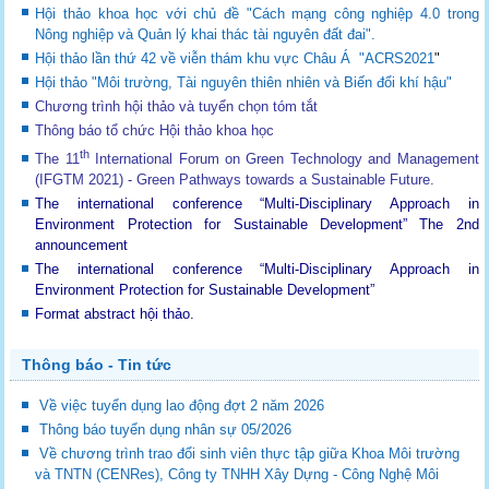
Hội thảo khoa học với chủ đề "Cách mạng công nghiệp 4.0 trong
Nông nghiệp và Quản lý khai thác tài nguyên đất đai".
Hội thảo lần thứ 42 về viễn thám khu vực Châu Á "ACRS2021
"
Hội thảo "Môi trường, Tài nguyên thiên nhiên và Biến đổi khí hậu"
Chương trình hội thảo và tuyển chọn tóm tắt
Thông báo tổ chức Hội thảo khoa học
th
The 11
International Forum on Green Technology and Management
(IFGTM 2021) - Green Pathways towards a Sustainable Future
.
The international conference “Multi-Disciplinary Approach in
Environment Protection for Sustainable Development”
The 2nd
announcement
The international conference “Multi-Disciplinary Approach in
Environment Protection for Sustainable Development”
Format abstract hội thảo.
Thông báo - Tin tức
Về việc tuyển dụng lao động đợt 2 năm 2026
Thông báo tuyển dụng nhân sự 05/2026
Về chương trình trao đổi sinh viên thực tập giữa Khoa Môi trường
và TNTN (CENRes), Công ty TNHH Xây Dựng - Công Nghệ Môi