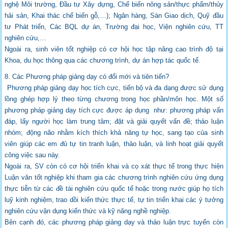
nghệ Môi trường, Đầu tư Xây dựng, Chế biến nông
sản/thực phẩm/thủy
hải sản, Khai thác chế biến gỗ,…); Ngân hàng, Sàn Giao dịch, Quỹ
đầu
tư Phát triển, Các BQL dự án, Trường đại học, Viện nghiên cứu, TT
nghiên cứu,…
Ngoài ra, sinh viên tốt nghiệp có cơ hội học tập nâng cao trình độ tại
Khoa, du học thông
qua các chương trình, dự án hợp tác quốc tế.
8. Các Phương pháp giảng dạy có đổi mới và tiên tiến?
Phương pháp giảng dạy học tích cực, tiến bộ và đa dạng được sử dụng
lồng ghép hợp lý
theo từng chương trong học phần/môn học. Một số
phương pháp giảng dạy tích cực được
áp dụng như: phương pháp vấn
đáp, lấy người học làm trung tâm; đặt và giải quyết vấn
đề; thảo luận
nhóm; động não nhằm kích thích khả năng tự học, sang tạo của sinh
viên
giúp các em đủ tự tin tranh luận, thảo luận, và linh hoạt giải quyết
công việc sau này.
Ngoài ra, SV còn có cơ hội triển khai và cọ xát thực tế trong thực hiện
Luận văn tốt
nghiệp khi tham gia các chương trình nghiên cứu ứng dụng
thực tiễn từ các đề tài nghiên
cứu quốc tế hoặc trong nước giúp họ tích
luỹ kinh nghiệm, trao dồi kiến thức thực tế, tự
tin triển khai các ý tưởng
nghiên cứu vận dụng kiến thức và kỹ năng nghề nghiệp.
Bên cạnh đó, các phương pháp giảng dạy và thảo luận trực tuyến còn