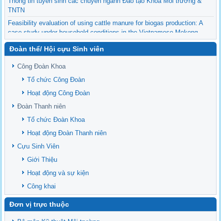
Thông tin tuyển sinh các chuyên ngành Đào tạo Khoa Môi trường &
TNTN
Feasibility evaluation of using cattle manure for biogas production: A
case study under household conditions in the Vietnamese Mekong
Delta
Đoàn thể/ Hội cựu Sinh viên
Sediment properties in flood-based farming systems in the Vietnamese
upstream Mekong Delta
Công Đoàn Khoa
Danh mục tạp chí xuất bản Quốc Tế 2026
Tổ chức Công Đoàn
Danh Mục các Đề Tài NCKH cấp Tỉnh năm 2024
Hoạt động Công Đoàn
Văn bản - Quy định
Đoàn Thanh niên
Ban chấp hành Đảng bộ khoa
Tổ chức Đoàn Khoa
Hoạt động Đoàn Thanh niên
Cựu Sinh Viên
Giới Thiệu
Hoạt động và sự kiện
Công khai
Đơn vị trực thuộc